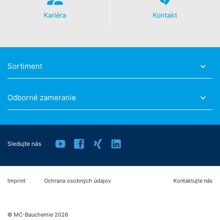
zmluvy spracovávame v automatizovanej podobe. Keď
požadujete priamy prevod údajov na inú zodpovednú
Kariéra
Kontakt
osobu, stane sa tak len v tom prípade, ak je to
technicky možné.
Právo na informácie, opravu, zmazanie, zablokovanie
Podľa čl. 15 DSGVO - Základného nariadenia o ochrane
Sortiment
údajov máte kedykoľvek právo požiadať MC-
Bauchemie o rozsiahle poskytnutie informácií uložených
k Vašej osobe. Podľa čl. 17 DSGVO - Základného
Odborné zameranie
nariadenia o ochrane údajov môžete od nás kedykoľvek
vyžadovať opravu, vymazanie a zablokovanie
jednotlivých osobných údajov.
Sledujte nás
Imprint
Ochrana osobných údajov
Kontaktujte nás
© MC-Bauchemie 2026