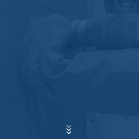
požiadavku. Spracovaním údajov sledujeme oprávnený
záujem zodpovedať Vaše požiadavky (čl. 6 ods. 1 písm.
f DSGVO - Základné nariadenie o ochrane údajov).
Okrem toho sme na základe predpisov obchodného
Predmet*
a daňového práva (čl. 6 ods. 1 písm. c DSGVO -
Základné nariadenie o ochrane údajov) povinní ich
uchovávať. Údaje sa postupujú nášmu poskytovateľovi
hostingu, ktorý poskytuje hosting na základe nášho
poverenia. Údaje sa neposkytujú ďalej tretím osobám.
Správa
Vyššie uvedené údaje plánujeme po dobu 10 rokov
uchovať a potom zmazať. S ich poskytnutím do tretích
krajín mimo Európskeho hospodárskeho priestoru sa
neuvažuje.
Google Analytics
Táto webová stránka využíva funkcie služby na webovú
analýzu Google Analytics. Poskytovateľom je Google
Inc., 1600 Amphitheatre Parkway Mountain View, CA
94043, USA. Google Analytics používa tzv. "cookies".
Nahrajte svoj životopis
To sú textové súbory, ktoré sa uložia vo Vašom počítači
Celková veľkosť súboru:
MB /
MB
a umožnia analýzu spôsobu používania webovej
Súhlasím so
zásadami ochrany osobných údajov
vo firme MC-
stránky z Vašej strany. Informácie o Vašom
Bauchemie