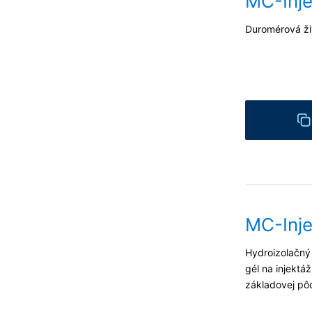
MC-Inje
Duromérová ži
MC-Inje
Hydroizolačný 
gél na injektá
základovej pô