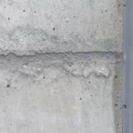
Prehliadačový plugin
Ukladaniu cookies do pamäte môžete za
prípade sa môže stať, že nebudete môcť
údajov, ktoré sa vytvárajú prostredníct
ako aj zabrániť spracovaniu týchto údaj
Predmet*
k dispozícii pod nasledujúcim hyperte
https://tools.google.com/dlpage/gaopto
Námietka proti evidencii údajov
Kliknutím na nasledujúci hypertextový 
Správa
Cookie, ktorý zabráni evidovaniu Vašich
Disable Google Analytics
Viac informácií týkajúcich sa zaobchádz
https://support.google.com/analytics/
Spracovanie údajov o zákazke
So spoločnosťou Google sme uzavreli zm
nariadenia nemeckých úradov na ochran
You Tube
Nahrajte svoj životopis
Naša webová stránka používa pluginy s
Celková veľkosť súboru:
Cherry Ave., San Bruno, CA 94066, USA.