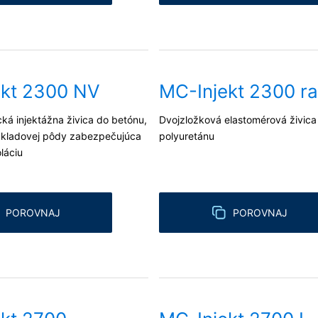
ekt 2300 NV
MC-Injekt 2300 ra
ická injektážna živica do betónu,
Dvojzložková elastomérová živica
ákladovej pôdy zabezpečujúca
polyuretánu
láciu
POROVNAJ
POROVNAJ