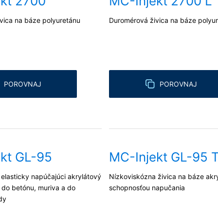
kt 2700
MC-Injekt 2700 L
vica na báze polyuretánu
Duromérová živica na báze polyu
POROVNAJ
POROVNAJ
kt GL-95
MC-Injekt GL-95 
elasticky napúčajúci akrylátový
Nízkoviskózna živica na báze akry
ž do betónu, muriva a do
schopnosťou napučania
dy