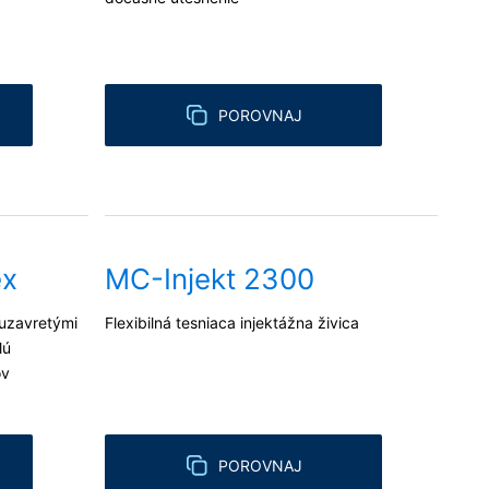
POROVNAJ
ex
MC-Injekt 2300
uzavretými
Flexibilná tesniaca injektážna živica
lú
ov
POROVNAJ