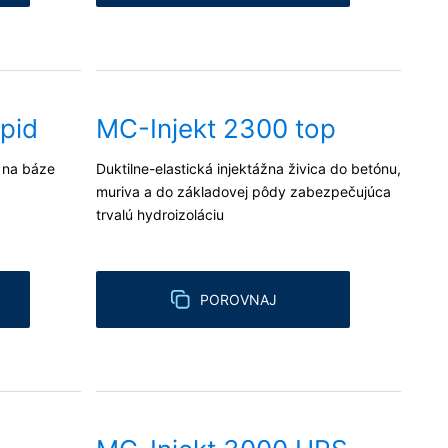
pid
MC-Injekt 2300 top
 na báze
Duktilne-elastická injektážna živica do betónu,
muriva a do základovej pôdy zabezpečujúca
trvalú hydroizoláciu
POROVNAJ