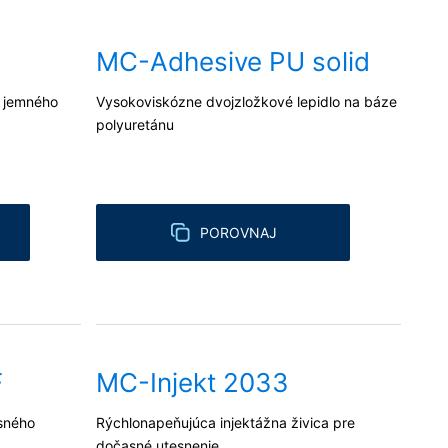
toré na základe Vášho súhlasu alebo
 inú zodpovednú osobu, stane sa tak
MC-Adhesive PU solid
e jemného
Vysokoviskózne dvojzložkové lepidlo na báze
e o rozsiahle poskytnutie informácií
polyuretánu
dykoľvek vyžadovať opravu, vymazanie
POROVNAJ
F
MC-Injekt 2033
esného
Rýchlonapeňujúca injektážna živica pre
dočasné utesnenie