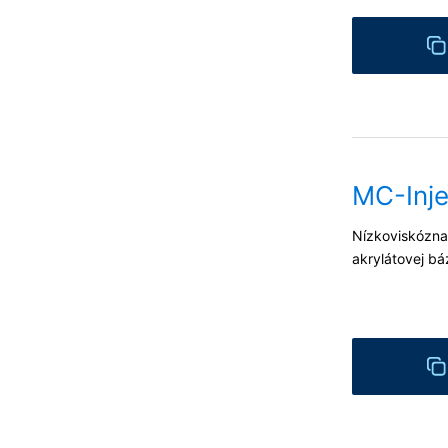
MC-Inje
Nízkoviskózna 
akrylátovej bá