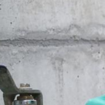
; upozorňujeme však na to, že v takom
krem toho môžete zabrániť evidovaniu
(vrátene Vašej IP-adresy) pre Google,
ete prehliadačový plugin, ktorý je
Vašich údajov. Osadí sa Opt-Out-
ní o ochrane údajov Google:
s v plnej miere presadzujeme prísne
eľom stránok je YouTube, LLC, 901
vytvorí sa spojenie na servery