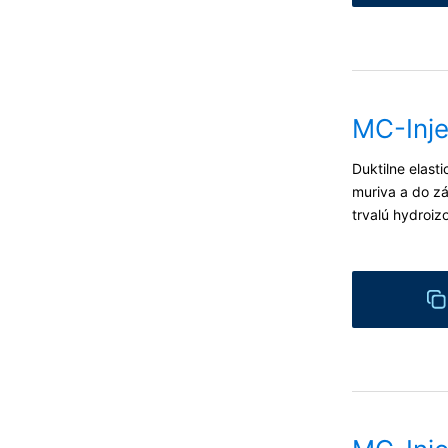
MC-Inj
Duktilne elast
muriva a do z
trvalú hydroizo