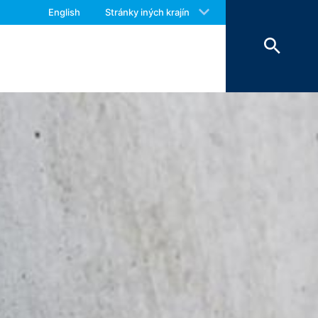
 with an answer as soon as possible.
a postupujú nášmu poskytovateľovi
English
Stránky iných krajín
us again should you find necessary.
Vyššie uvedené údaje plánujeme po dobu
storu sa neuvažuje.
e Inc., 1600 Amphitheatre Parkway
žia vo Vašom počítači a umožnia analýzu
ránky, ktoré cookie vytvorí, sa
adné nariadenie o ochrane údajov.
lizovať svoju internetovú ponuku a aj
ch štátoch Európskej únie alebo v iných
h prípadoch sa prenáša plná IP-adresa
žije spoločnosť Google tieto informácie
nke a na poskytnutie ďalších služieb
sa poskytnutá Vašim prehliadačom