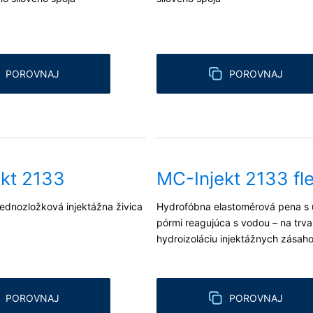
POROVNAJ
POROVNAJ
kt 2133
MC-Injekt 2133 fl
ednozložková injektážna živica
Hydrofóbna elastomérová pena s 
pórmi reagujúca s vodou – na trva
hydroizoláciu injektážnych zásah
POROVNAJ
POROVNAJ