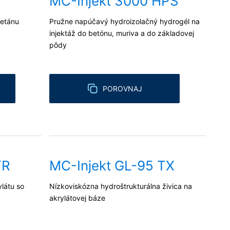
MC-Injekt 3000 HPS
retánu
Pružne napúčavý hydroizolačný hydrogél na
injektáž do betónu, muriva a do základovej
pôdy
POROVNAJ
TR
MC-Injekt GL-95 TX
látu so
Nízkoviskózna hydroštrukturálna živica na
akrylátovej báze