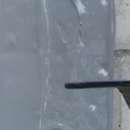
brániť zodpovedajúcim nastavením Vášho prehliadačového softwaru
 v plnom rozsahu využívať všetky funkcie tejto webovej stránky. O
vom cookie a ktoré sa vzťahujú na používanie tejto webovej stránky 
ov spoločnosťou Google takým spôsobom, že si stiahnete a nainštaluj
xtovým odkazom:
ut?hl=en
odkaz môžete prostredníctvom Google Analytics zabrániť evidovaniu 
 údajov pri budúcich návštevách tejto webovej stránky:
ania s údajmi o používateľoch v Google Analytics nájdete v prehláse
answer/6004245?hl=en
luvu o spracovaní údajov o zákazke a pri využívaní Google Analytic
u údajov.
tránky YouTube prevádzkovanej spoločnosťou Google. Prevádzkovat
MB /
MB
 Keď navštívite jednu z našich stránok vybavenú YouTube-pluginom, 