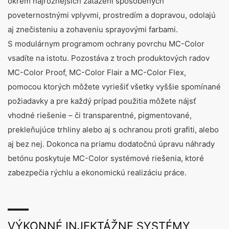
okrem najrôznejších zaťažení spôsobených
poveternostnými vplyvmi, prostredím a dopravou, odolajú
aj znečisteniu a zohaveniu sprayovými farbami.
S modulárnym programom ochrany povrchu MC-Color
vsadíte na istotu. Pozostáva z troch produktových radov
MC-Color Proof, MC-Color Flair a MC-Color Flex,
pomocou ktorých môžete vyriešiť všetky vyššie spomínané
požiadavky a pre každý prípad použitia môžete nájsť
vhodné riešenie – či transparentné, pigmentované,
prekleňujúce trhliny alebo aj s ochranou proti grafiti, alebo
aj bez nej. Dokonca na priamu dodatočnú úpravu náhrady
betónu poskytuje MC-Color systémové riešenia, ktoré
zabezpečia rýchlu a ekonomickú realizáciu práce.
VÝKONNÉ INJEKTÁŽNE SYSTÉMY