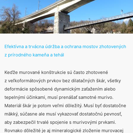
Efektívna a trvácna údržba a ochrana mostov zhotovených
z prírodného kameňa a tehál
Keďže murované konštrukcie sú často zhotovené
z veľkoformátových prvkov bez dilatačných škár, všetky
deformácie spôsobené dynamickým zaťažením alebo
tepelnými účinkami, musí prenášať samotné murivo.
Materiál škár je potom veľmi dôležitý. Musí byť dostatočne
mäkký, súčasne ale musí vykazovať dostatočnú pevnosť,
aby zabezpečil trvalé spojenie s murivovými prvkami.
Rovnako dôležité je aj mineralogické zloženie murovacej