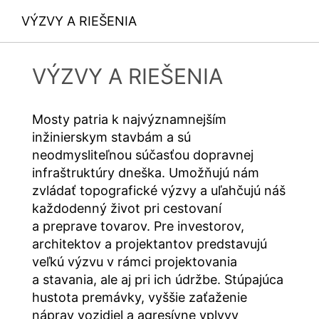
Táto stránka je chránená reCAPTCH a Google
GDPR
a
k dispozícii pod nasledujúcim hypertextovým odkazom:
podmienkami služieb
apply.
VÝZVY A RIEŠENIA
https://tools.google.com/dlpage/gaoptout?hl=en
Námietka proti evidencii údajov
POŠLI
Kliknutím na nasledujúci hypertextový odkaz môžete
VÝZVY A RIEŠENIA
prostredníctvom Google Analytics zabrániť evidovaniu
Vašich údajov. Osadí sa Opt-Out-Cookie, ktorý zabráni
evidovaniu Vašich údajov pri budúcich návštevách tejto
Mosty patria k najvýznamnejším
webovej stránky:
inžinierskym stavbám a sú
Disable Google Analytics
neodmysliteľnou súčasťou dopravnej
Viac informácií týkajúcich sa zaobchádzania s údajmi
infraštruktúry dneška. Umožňujú nám
o používateľoch v Google Analytics nájdete v prehlásení
zvládať topografické výzvy a uľahčujú náš
o ochrane údajov Google:
každodenný život pri cestovaní
https://support.google.com/analytics/answer/600424
5?hl=en
a preprave tovarov. Pre investorov,
architektov a projektantov predstavujú
Spracovanie údajov o zákazke
veľkú výzvu v rámci projektovania
So spoločnosťou Google sme uzavreli zmluvu
a stavania, ale aj pri ich údržbe. Stúpajúca
o spracovaní údajov o zákazke a pri využívaní Google
Analytics v plnej miere presadzujeme prísne nariadenia
hustota premávky, vyššie zaťaženie
nemeckých úradov na ochranu údajov.
náprav vozidiel a agresívne vplyvy