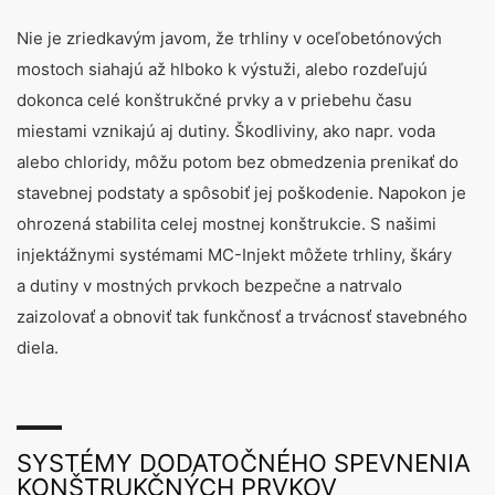
Nie je zriedkavým javom, že trhliny v oceľobetónových
mostoch siahajú až hlboko k výstuži, alebo rozdeľujú
dokonca celé konštrukčné prvky a v priebehu času
miestami vznikajú aj dutiny. Škodliviny, ako napr. voda
alebo chloridy, môžu potom bez obmedzenia prenikať do
stavebnej podstaty a spôsobiť jej poškodenie. Napokon je
ohrozená stabilita celej mostnej konštrukcie. S našimi
injektážnymi systémami MC-Injekt môžete trhliny, škáry
a dutiny v mostných prvkoch bezpečne a natrvalo
zaizolovať a obnoviť tak funkčnosť a trvácnosť stavebného
diela.
SYSTÉMY DODATOČNÉHO SPEVNENIA
KONŠTRUKČNÝCH PRVKOV