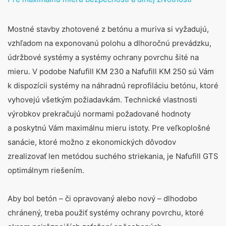
Mostné stavby zhotovené z betónu a muriva si vyžadujú,
vzhľadom na exponovanú polohu a dlhoročnú prevádzku,
údržbové systémy a systémy ochrany povrchu šité na
mieru. V podobe Nafufill KM 230 a Nafufill KM 250 sú Vám
k dispozícii systémy na náhradnú reprofiláciu betónu, ktoré
vyhovejú všetkým požiadavkám. Technické vlastnosti
výrobkov prekračujú normami požadované hodnoty
a poskytnú Vám maximálnu mieru istoty. Pre veľkoplošné
sanácie, ktoré možno z ekonomických dôvodov
zrealizovať len metódou suchého striekania, je Nafufill GTS
optimálnym riešením.
Aby bol betón – či opravovaný alebo nový – dlhodobo
chránený, treba použiť systémy ochrany povrchu, ktoré