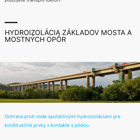
HYDROIZOLÁCIA ZÁKLADOV MOSTA A
MOSTNÝCH OPÔR
Mosty
MC Vám ponúka technicky vysokokvalitné
Ochrana proti vode spoľahlivými hydroizoláciami pre
produktové systémy a rozsiahly servis pre všetky
konštrukčné prvky v kontakte s pôdou.
požiadavky týkajúce sa výstavby a údržby
mostných stavieb.