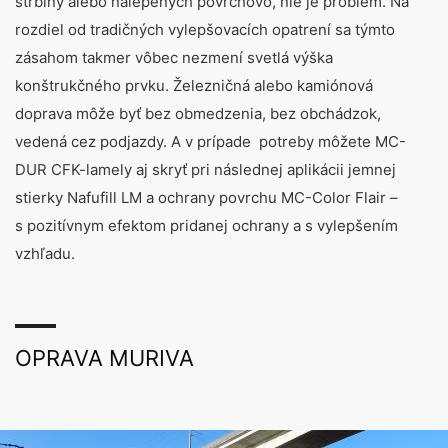
štrbiny alebo nalepených povrchovo, nie je problém. Na
rozdiel od tradičných vylepšovacích opatrení sa týmto
zásahom takmer vôbec nezmení svetlá výška
konštrukčného prvku. Železničná alebo kamiónová
doprava môže byť bez obmedzenia, bez obchádzok,
vedená cez podjazdy. A v prípade potreby môžete MC-
DUR CFK-lamely aj skryť pri následnej aplikácii jemnej
stierky Nafufill LM a ochrany povrchu MC-Color Flair –
s pozitívnym efektom pridanej ochrany a s vylepšením
vzhľadu.
OPRAVA MURIVA