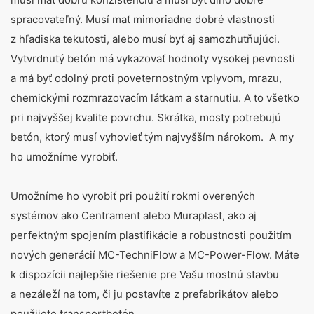
spracovateľný. Musí mať mimoriadne dobré vlastnosti
z hľadiska tekutosti, alebo musí byť aj samozhutňujúci.
Vytvrdnutý betón má vykazovať hodnoty vysokej pevnosti
a má byť odolný proti poveternostným vplyvom, mrazu,
chemickými rozmrazovacím látkam a starnutiu. A to všetko
pri najvyššej kvalite povrchu. Skrátka, mosty potrebujú
betón, ktorý musí vyhovieť tým najvyšším nárokom. A my
ho umožníme vyrobiť.
Umožníme ho vyrobiť pri použití rokmi overených
systémov ako Centrament alebo Muraplast, ako aj
perfektným spojením plastifikácie a robustnosti použitím
nových generácií MC-TechniFlow a MC-Power-Flow. Máte
k dispozícii najlepšie riešenie pre Vašu mostnú stavbu
a nezáleží na tom, či ju postavíte z prefabrikátov alebo
použijete transportbetón.