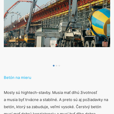
Právo na prenosnosť údajov
Prislúcha Vám právo, nechať vydať sebe alebo tretej
osobe, v bežnom, strojovo čitateľnom formáte, údaje,
ktoré na základe Vášho súhlasu alebo v rámci plnenia
zmluvy spracovávame v automatizovanej podobe. Keď
požadujete priamy prevod údajov na inú zodpovednú
osobu, stane sa tak len v tom prípade, ak je to
technicky možné.
Právo na informácie, opravu, zmazanie, zablokovanie
Podľa čl. 15 DSGVO - Základného nariadenia o ochrane
údajov máte kedykoľvek právo požiadať MC-
Bauchemie o rozsiahle poskytnutie informácií uložených
k Vašej osobe. Podľa čl. 17 DSGVO - Základného
nariadenia o ochrane údajov môžete od nás kedykoľvek
Betón na mieru
vyžadovať opravu, vymazanie a zablokovanie
jednotlivých osobných údajov.
Mosty sú hightech-stavby. Musia mať dlhú životnosť
a musia byť trvácne a stabilné. A preto sú aj požiadavky na
betón, ktorý sa zabuduje, veľmi vysoké. Čerstvý betón
musí mať dobrú konzistenciu a musí byť dlho dobre