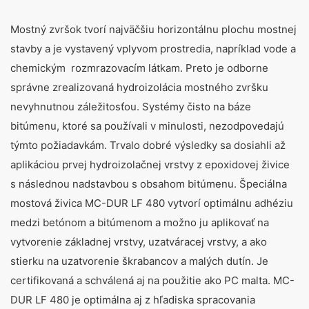
Mostný zvršok tvorí najväčšiu horizontálnu plochu mostnej
stavby a je vystavený vplyvom prostredia, napríklad vode a
chemickým rozmrazovacím látkam. Preto je odborne
správne zrealizovaná hydroizolácia mostného zvršku
nevyhnutnou záležitosťou. Systémy čisto na báze
bitúmenu, ktoré sa používali v minulosti, nezodpovedajú
týmto požiadavkám. Trvalo dobré výsledky sa dosiahli až
aplikáciou prvej hydroizolačnej vrstvy z epoxidovej živice
s následnou nadstavbou s obsahom bitúmenu. Špeciálna
mostová živica MC-DUR LF 480 vytvorí optimálnu adhéziu
medzi betónom a bitúmenom a možno ju aplikovať na
vytvorenie základnej vrstvy, uzatváracej vrstvy, a ako
stierku na uzatvorenie škrabancov a malých dutín. Je
certifikovaná a schválená aj na použitie ako PC malta. MC-
DUR LF 480 je optimálna aj z hľadiska spracovania