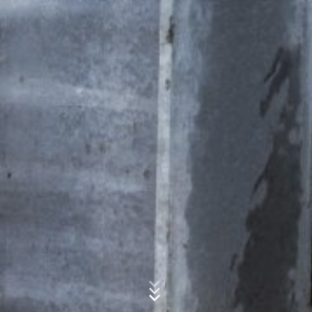
v členských štátoch Európskej únie alebo v iných
zmluvných štátoch dohody o Európskom hospodárskom
priestore pred prenosom do USA. Len vo výnimočných
prípadoch sa prenáša plná IP-adresa na server
spoločnosti Google do USA a tam sa skráti. Z poverenia
Predmet*
prevádzkovateľa tejto webovej stránky použije
spoločnosť Google tieto informácie na vyhodnotenie
Vášho používania webovej stránky, na zostavenie správ
o Vašich aktivitách na webovej stránke a na poskytnutie
Správa
ďalších služieb prevádzkovateľovi webovej stránky
spojené s používaním webovej stránky a používaním
internetu. IP-adresa poskytnutá Vašim prehliadačom
v rámci Google Analytics nebude zlúčená s inými údajmi
Google.
Prehliadačový plugin
Ukladaniu cookies do pamäte môžete zabrániť
zodpovedajúcim nastavením Vášho prehliadačového
softwaru; upozorňujeme však na to, že v takom prípade
Nahrajte svoj životopis
sa môže stať, že nebudete môcť v plnom rozsahu
Celková veľkosť súboru:
MB /
MB
využívať všetky funkcie tejto webovej stránky. Okrem
Súhlasím so
zásadami ochrany osobných údajov
vo firme MC-
toho môžete zabrániť evidovaniu údajov, ktoré sa
Bauchemie
vytvárajú prostredníctvom cookie a ktoré sa vzťahujú