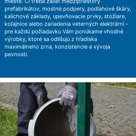
mieste. Či treba zaliať medzipriestory
prefabrikátov, mostné podpery, podlahové škáry,
kalichové základy, upevňovacie prvky, stožiare,
koľajnice alebo zariadenia veterných elektrární –
pre každú požiadavku Vám ponúkame vhodné
výrobky, ktoré sa odlišujú z hľadiska
maximálneho zrna, konzistencie a vývoja
pevnosti.