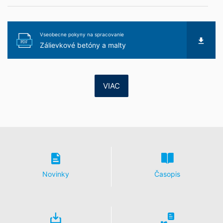
Vseobecne pokyny na spracovanie
PDF
Zálievkové betóny a malty
VIAC
Novinky
Časopis