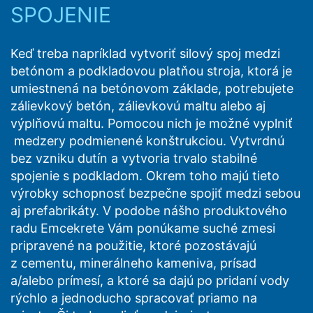
ochrany údajov je krajinská zmocnenkyňa pre ochranu
SPOJENIE
údajov a informačnú slobodu Severného Porýnia-
Vestfálska, Düsseldorf.
Keď treba napríklad vytvoriť silový spoj medzi
Právo na prenosnosť údajov
betónom a podkladovou platňou stroja, ktorá je
Prislúcha Vám právo, nechať vydať sebe alebo tretej
umiestnená na betónovom základe, potrebujete
osobe, v bežnom, strojovo čitateľnom formáte, údaje,
ktoré na základe Vášho súhlasu alebo v rámci plnenia
zálievkový betón, zálievkovú maltu alebo aj
zmluvy spracovávame v automatizovanej podobe. Keď
výplňovú maltu. Pomocou nich je možné vyplniť
požadujete priamy prevod údajov na inú zodpovednú
medzery podmienené konštrukciou. Vytvrdnú
osobu, stane sa tak len v tom prípade, ak je to
bez vzniku dutín a vytvoria trvalo stabilné
technicky možné.
spojenie s podkladom. Okrem toho majú tieto
Právo na informácie, opravu, zmazanie, zablokovanie
výrobky schopnosť bezpečne spojiť medzi sebou
Podľa čl. 15 DSGVO - Základného nariadenia o ochrane
aj prefabrikáty. V podobe nášho produktového
údajov máte kedykoľvek právo požiadať MC-
radu Emcekrete Vám ponúkame suché zmesi
Bauchemie o rozsiahle poskytnutie informácií uložených
k Vašej osobe. Podľa čl. 17 DSGVO - Základného
pripravené na použitie, ktoré pozostávajú
nariadenia o ochrane údajov môžete od nás kedykoľvek
z cementu, minerálneho kameniva, prísad
vyžadovať opravu, vymazanie a zablokovanie
a/alebo prímesí, a ktoré sa dajú po pridaní vody
jednotlivých osobných údajov.
rýchlo a jednoducho spracovať priamo na