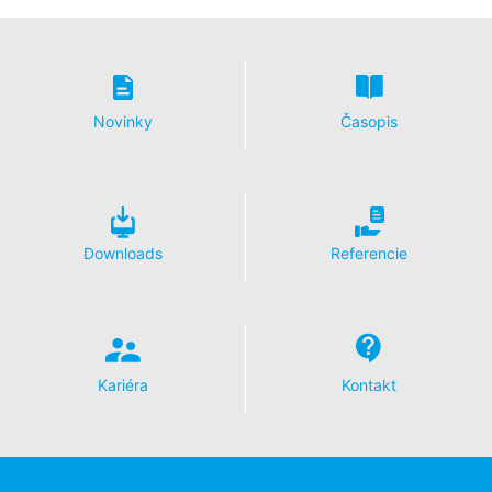
V rámci YouTube neuchovávame žiadne osobné údaje.
Osobné údaje sa neodovzdávajú iným prijímateľom.
Odvolanie Vášho súhlasu so spracovaním údajov
Novinky
Časopis
Spracovanie údajov v rámci niektorých procesov je
možné len s Vašim výslovným súhlasom. Súhlas, ktorý
ste už udelili, môžete kedykoľvek odvolať. Stačí ak nám
zašlete napr. neformálne oznámenie prostredníctvom e-
mailu. Zákonnosť spracovania údajov uskutočnená do
odvolania zostáva odvolaním nedotknutá.
Downloads
Referencie
Právo podať sťažnosť príslušnému dozorujúcemu
úradu
V prípade porušení práva ochrany údajov má dotknutá
osoba právo podať sťažnosť príslušnému dozorujúcemu
úradu. Príslušným dozorujúcim úradom pre oblasť práva
Kariéra
Kontakt
ochrany údajov je krajinská zmocnenkyňa pre ochranu
údajov a informačnú slobodu Severného Porýnia-
Vestfálska, Düsseldorf.
Právo na prenosnosť údajov