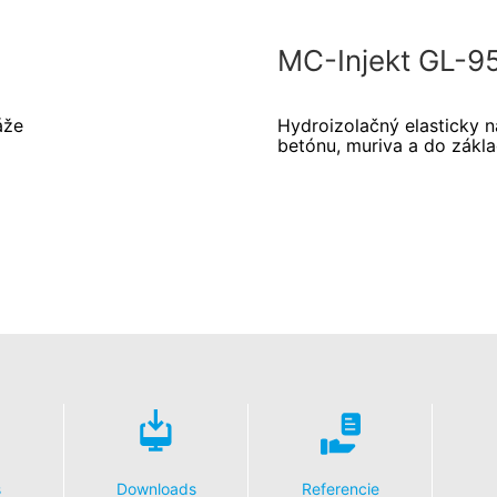
MC-Injekt GL-9
áže
Hydroizolačný elasticky n
betónu, muriva a do zákl
s
Downloads
Referencie