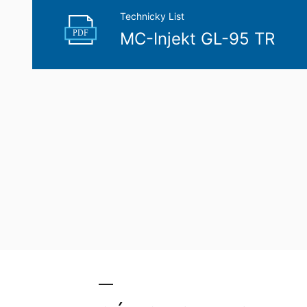
Technicky List
PDF
MC-Injekt GL-95 TR