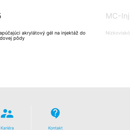
5
MC-Inj
apúčajúci akrylátový gél na injektáž do
Nízkoviskó
adovej pôdy
Kariéra
Kontakt