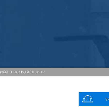
 anonymizácie IP. Vďaka tomu Google skráti Vašu IP-adresu v členský
 hospodárskom priestore pred prenosom do USA. Len vo výnimočnýc
am sa skráti. Z poverenia prevádzkovateľa tejto webovej stránky pou
j stránky, na zostavenie správ o Vašich aktivitách na webovej strá
ené s používaním webovej stránky a používaním internetu. IP-adre
á s inými údajmi Google.
brániť zodpovedajúcim nastavením Vášho prehliadačového softwaru
 v plnom rozsahu využívať všetky funkcie tejto webovej stránky. O
vom cookie a ktoré sa vzťahujú na používanie tejto webovej stránky 
ov spoločnosťou Google takým spôsobom, že si stiahnete a nainštaluj
xtovým odkazom:
ektáže
MC-Injekt GL-95 TR
ut?hl=en
odkaz môžete prostredníctvom Google Analytics zabrániť evidovaniu 
 údajov pri budúcich návštevách tejto webovej stránky:
S
MB /
MB
ania s údajmi o používateľoch v Google Analytics nájdete v prehláse