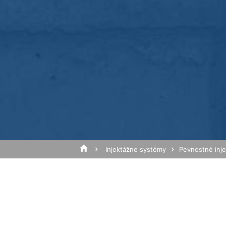
Anonymizácia IP
Na tejto stránke sme aktivovali funkciu
zmluvných štátoch dohody o Európskom
na server spoločnosti Google do USA a t
Predmet*
na vyhodnotenie Vášho používania webove
prevádzkovateľovi webovej stránky spoj
v rámci Google Analytics nebude zlúčen
Prehliadačový plugin
Správa
Ukladaniu cookies do pamäte môžete za
prípade sa môže stať, že nebudete môcť
údajov, ktoré sa vytvárajú prostredníct
ako aj zabrániť spracovaniu týchto údaj
k dispozícii pod nasledujúcim hyperte
Injektážne systémy
Pevnostné inj
https://tools.google.com/dlpage/gaopto
Námietka proti evidencii údajov
Kliknutím na nasledujúci hypertextový 
Cookie, ktorý zabráni evidovaniu Vašich
Disable Google Analytics
Nahrajte svoj životopis
Celková veľkosť súboru:
Viac informácií týkajúcich sa zaobchádz