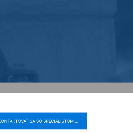
ch štátoch Európskej únie alebo v iných
h prípadoch sa prenáša plná IP-adresa
žije spoločnosť Google tieto informácie
nke a na poskytnutie ďalších služieb
sa poskytnutá Vašim prehliadačom
; upozorňujeme však na to, že v takom
krem toho môžete zabrániť evidovaniu
(vrátene Vašej IP-adresy) pre Google,
ete prehliadačový plugin, ktorý je
Vašich údajov. Osadí sa Opt-Out-
KONTAKTOVAŤ SA SO ŠPECIALISTOM ...
ní o ochrane údajov Google: