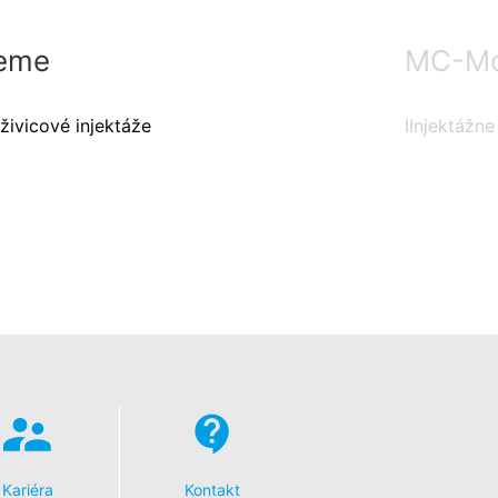
eme
MC-Mon
živicové injektáže
IInjektážne
Kariéra
Kontakt