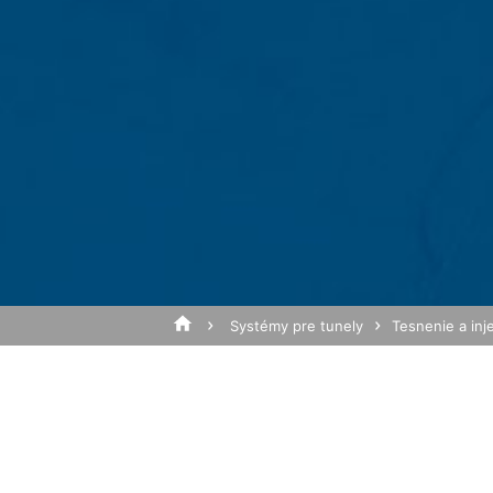
Anonymizácia IP
Na tejto stránke sme aktivovali funkciu
zmluvných štátoch dohody o Európskom
na server spoločnosti Google do USA a t
Predmet*
na vyhodnotenie Vášho používania webove
prevádzkovateľovi webovej stránky spoj
v rámci Google Analytics nebude zlúčen
Prehliadačový plugin
Správa
Ukladaniu cookies do pamäte môžete za
prípade sa môže stať, že nebudete môcť
údajov, ktoré sa vytvárajú prostredníct
ako aj zabrániť spracovaniu týchto údaj
k dispozícii pod nasledujúcim hyperte
Systémy pre tunely
Tesnenie a inj
https://tools.google.com/dlpage/gaopto
Námietka proti evidencii údajov
Kliknutím na nasledujúci hypertextový 
Cookie, ktorý zabráni evidovaniu Vašich
Disable Google Analytics
Nahrajte svoj životopis
Celková veľkosť súboru:
Viac informácií týkajúcich sa zaobchádz