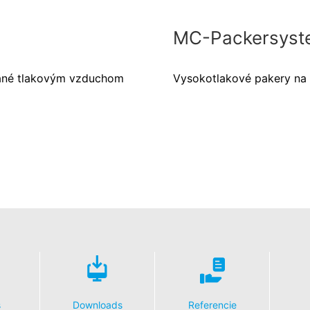
MC-Packersyst
ané tlakovým vzduchom
Vysokotlakové pakery na 
s
Downloads
Referencie