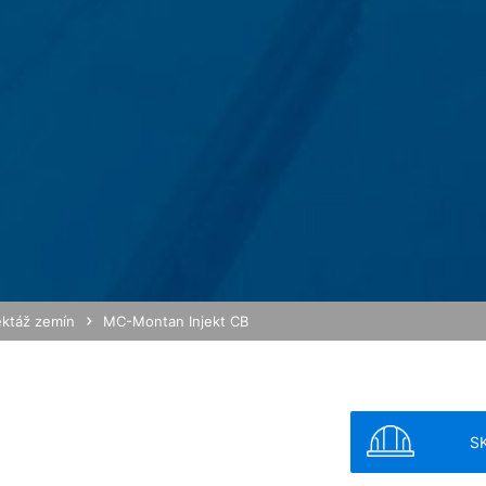
 anonymizácie IP. Vďaka tomu Google skráti Vašu IP-adresu v členský
 hospodárskom priestore pred prenosom do USA. Len vo výnimočnýc
am sa skráti. Z poverenia prevádzkovateľa tejto webovej stránky pou
j stránky, na zostavenie správ o Vašich aktivitách na webovej strá
ené s používaním webovej stránky a používaním internetu. IP-adre
á s inými údajmi Google.
brániť zodpovedajúcim nastavením Vášho prehliadačového softwaru
 v plnom rozsahu využívať všetky funkcie tejto webovej stránky. O
vom cookie a ktoré sa vzťahujú na používanie tejto webovej stránky 
ov spoločnosťou Google takým spôsobom, že si stiahnete a nainštaluj
xtovým odkazom:
ektáž zemín
MC-Montan Injekt CB
ut?hl=en
odkaz môžete prostredníctvom Google Analytics zabrániť evidovaniu 
 údajov pri budúcich návštevách tejto webovej stránky:
S
MB /
MB
ania s údajmi o používateľoch v Google Analytics nájdete v prehláse