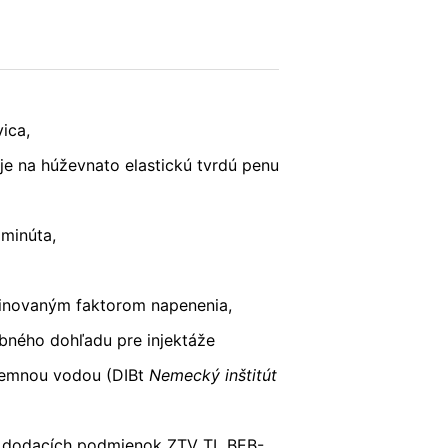
ní o ochrane údajov Google:
s v plnej miere presadzujeme prísne
POŠLI
ica,
je na húževnato elastickú tvrdú penu
eľom stránok je YouTube, LLC, 901
vytvorí sa spojenie na servery
šom YouTube-účte, umožníte YouTube
sobnom, že sa odhlásite z Vášho
 minúta,
ávnený záujem v zmysle čl. 6 ods. 1
inovaným faktorom napenenia,
 YouTube pod:
https://www.google.de/intl/
bného dohľadu pre injektáže
zemnou vodou (DIBt
Nemecký inštitút
h dodacích podmienok ZTV TL BEB-
 už udelili, môžete kedykoľvek odvolať.