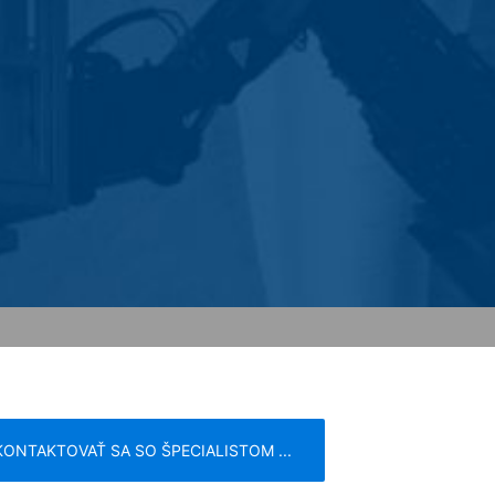
ch štátoch Európskej únie alebo v iných
h prípadoch sa prenáša plná IP-adresa
žije spoločnosť Google tieto informácie
nke a na poskytnutie ďalších služieb
sa poskytnutá Vašim prehliadačom
; upozorňujeme však na to, že v takom
krem toho môžete zabrániť evidovaniu
(vrátene Vašej IP-adresy) pre Google,
ete prehliadačový plugin, ktorý je
Vašich údajov. Osadí sa Opt-Out-
KONTAKTOVAŤ SA SO ŠPECIALISTOM ...