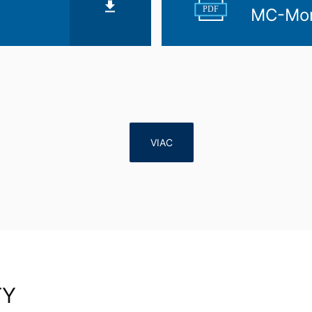
PDF
MC-Mont
VIAC
TY