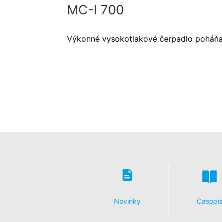
MC-I 700
Výkonné vysokotlakové čerpadlo poháň
Novinky
Časopi