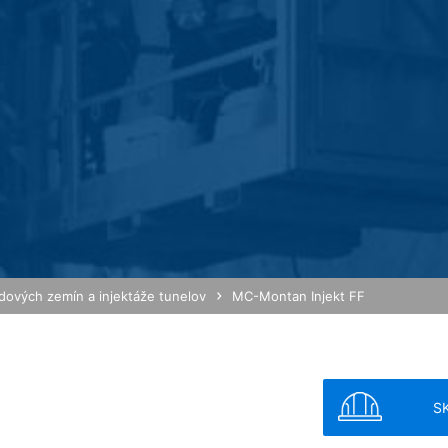
 anonymizácie IP. Vďaka tomu Google skráti Vašu IP-adresu v členský
 hospodárskom priestore pred prenosom do USA. Len vo výnimočnýc
am sa skráti. Z poverenia prevádzkovateľa tejto webovej stránky pou
j stránky, na zostavenie správ o Vašich aktivitách na webovej strá
ené s používaním webovej stránky a používaním internetu. IP-adre
á s inými údajmi Google.
brániť zodpovedajúcim nastavením Vášho prehliadačového softwaru
 v plnom rozsahu využívať všetky funkcie tejto webovej stránky. O
vom cookie a ktoré sa vzťahujú na používanie tejto webovej stránky 
ov spoločnosťou Google takým spôsobom, že si stiahnete a nainštaluj
xtovým odkazom:
adových zemín a injektáže tunelov
MC-Montan Injekt FF
ut?hl=en
odkaz môžete prostredníctvom Google Analytics zabrániť evidovaniu 
 údajov pri budúcich návštevách tejto webovej stránky:
S
MB /
MB