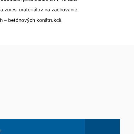
uskutočnená do odvolania zostáva
 a zmesi materiálov na zachovanie
 – betónových konštrukcií.
mu úradu. Príslušným dozorujúcim
 Severného Porýnia-Vestfálska,
toré na základe Vášho súhlasu alebo
 inú zodpovednú osobu, stane sa tak
e o rozsiahle poskytnutie informácií
dykoľvek vyžadovať opravu, vymazanie
t