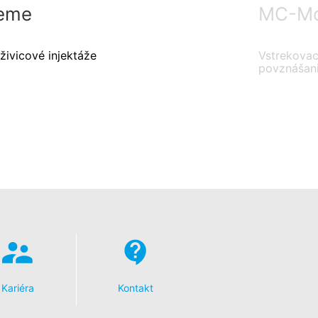
eme
MC-Mon
živicové injektáže
Vstrekovac
povznášan
Kariéra
Kontakt