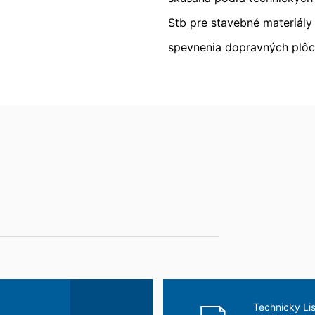
oznámenie prostredníctvom e-mailu. Zákonnosť spracovania údajov 
Stb pre stavebné materiály
an Injekt FF
spevnenia dopravných plôch
ozorujúcemu úradu
ov má dotknutá osoba právo podať sťažnosť príslušnému dozorujúce
 je krajinská zmocnenkyňa pre ochranu údajov a informačnú slobodu
nenie dutín v skalách a podloží
alebo tretej osobe, v bežnom, strojovo čitateľnom formáte, údaje, k
 automatizovanej podobe. Keď požadujete priamy prevod údajov na
ožné.
e, zablokovanie
enia o ochrane údajov máte kedykoľvek právo požiadať MC-Bauchemi
 DSGVO - Základného nariadenia o ochrane údajov môžete od nás ke
dajov.
Technicky Lis