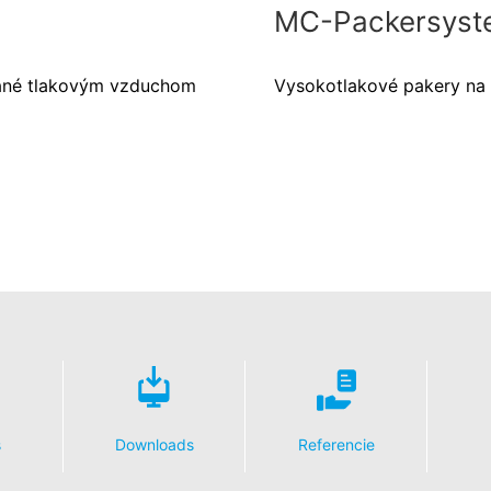
MC-Packersyst
ané tlakovým vzduchom
Vysokotlakové pakery na 
s
Downloads
Referencie