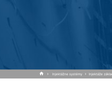
Anonymizácia IP
Na tejto stránke sme aktivovali funkciu
zmluvných štátoch dohody o Európskom
Predmet*
na server spoločnosti Google do USA a t
na vyhodnotenie Vášho používania webove
prevádzkovateľovi webovej stránky spoj
v rámci Google Analytics nebude zlúčen
Prehliadačový plugin
Správa
Ukladaniu cookies do pamäte môžete za
prípade sa môže stať, že nebudete môcť
údajov, ktoré sa vytvárajú prostredníct
ako aj zabrániť spracovaniu týchto údaj
k dispozícii pod nasledujúcim hyperte
Injektážne systémy
Injektáže zákl
https://tools.google.com/dlpage/gaopto
Námietka proti evidencii údajov
Kliknutím na nasledujúci hypertextový 
Cookie, ktorý zabráni evidovaniu Vašich
Nahrajte svoj životopis
Disable Google Analytics
Celková veľkosť súboru: