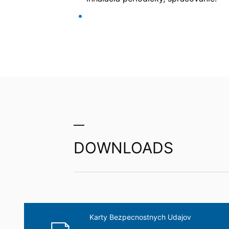
Stačí ak nám zašlete napr. neformálne 
odvolaním nedotknutá.
MC-Mont
Právo podať sťažnosť príslušnému d
V prípade porušení práva ochrany údaj
úradom pre oblasť práva ochrany údajov
Düsseldorf.
IInjektážne pena na vypl
Právo na prenosnosť údajov
Prislúcha Vám právo, nechať vydať sebe 
v rámci plnenia zmluvy spracovávame v
len v tom prípade, ak je to technicky m
Právo na informácie, opravu, zmazani
DOWNLOADS
Podľa čl. 15 DSGVO - Základného nariad
uložených k Vašej osobe. Podľa čl. 17
a zablokovanie jednotlivých osobných ú
Karty Bezpecnostnych Udajov