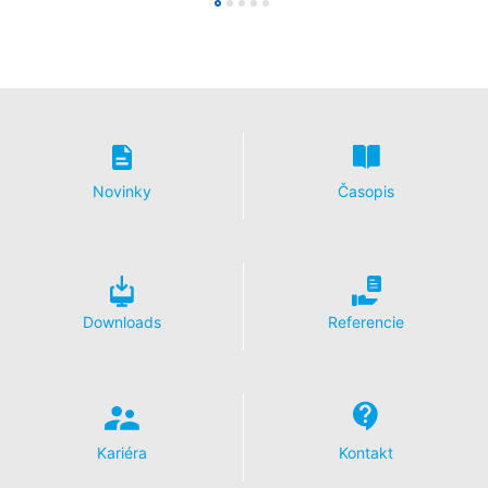
nariadenia o ochrane údajov môžete od nás kedykoľvek
vyžadovať opravu, vymazanie a zablokovanie
jednotlivých osobných údajov.
Novinky
Časopis
Downloads
Referencie
Kariéra
Kontakt