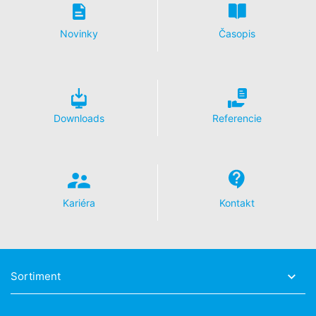
údajov máte kedykoľvek právo požiadať MC-
Bauchemie o rozsiahle poskytnutie informácií uložených
Novinky
Časopis
k Vašej osobe. Podľa čl. 17 DSGVO - Základného
nariadenia o ochrane údajov môžete od nás kedykoľvek
vyžadovať opravu, vymazanie a zablokovanie
jednotlivých osobných údajov.
Downloads
Referencie
Kariéra
Kontakt
Sortiment