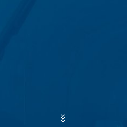
hostingu, ktorý poskytuje hosting na základe nášho
poverenia. Údaje sa neposkytujú ďalej tretím osobám.
Vyššie uvedené údaje plánujeme po dobu 10 rokov
uchovať a potom zmazať. S ich poskytnutím do tretích
Predmet*
krajín mimo Európskeho hospodárskeho priestoru sa
neuvažuje.
Google Analytics
Správa
Táto webová stránka využíva funkcie služby na webovú
analýzu Google Analytics. Poskytovateľom je Google
Inc., 1600 Amphitheatre Parkway Mountain View, CA
94043, USA. Google Analytics používa tzv. "cookies".
To sú textové súbory, ktoré sa uložia vo Vašom počítači
a umožnia analýzu spôsobu používania webovej
stránky z Vašej strany. Informácie o Vašom
spôsobe používania tejto webovej stránky, ktoré cookie
vytvorí, sa spravidla prenášajú na server Google v USA
a tam sa uložia do pamäte.
Nahrajte svoj životopis
Celková veľkosť súboru:
MB /
MB
Ukladanie Google-Analytics-Cookies do pamäte sa
Súhlasím so
zásadami ochrany osobných údajov
vo firme MC-
uskutočňuje na základe čl. 6 ods. 1 písm. f DSGVO -
Bauchemie
Základné nariadenie o ochrane údajov. Prevádzkovateľ