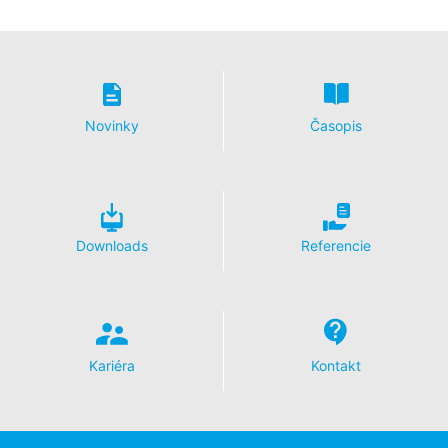
k Vašej osobe. Podľa čl. 17 DSGVO - Základného
nariadenia o ochrane údajov môžete od nás kedykoľvek
vyžadovať opravu, vymazanie a zablokovanie
jednotlivých osobných údajov.
Novinky
Časopis
Downloads
Referencie
Kariéra
Kontakt