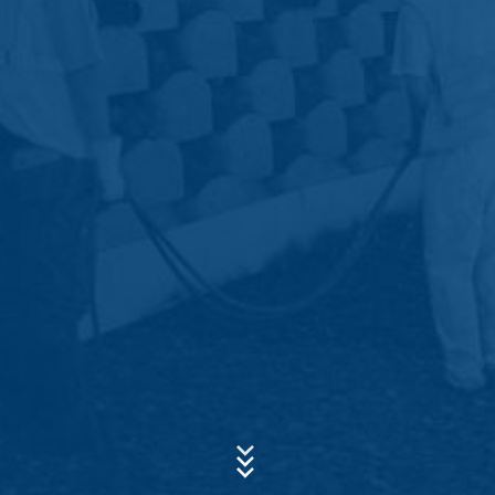
poverenia. Údaje sa neposkytujú ďalej tretím osobám.
Vyššie uvedené údaje plánujeme po dobu 10 rokov
uchovať a potom zmazať. S ich poskytnutím do tretích
krajín mimo Európskeho hospodárskeho priestoru sa
neuvažuje.
Predmet*
Google Analytics
Táto webová stránka využíva funkcie služby na webovú
analýzu Google Analytics. Poskytovateľom je Google
Správa
Inc., 1600 Amphitheatre Parkway Mountain View, CA
94043, USA. Google Analytics používa tzv. "cookies".
To sú textové súbory, ktoré sa uložia vo Vašom počítači
a umožnia analýzu spôsobu používania webovej
stránky z Vašej strany. Informácie o Vašom
spôsobe používania tejto webovej stránky, ktoré cookie
vytvorí, sa spravidla prenášajú na server Google v USA
a tam sa uložia do pamäte.
Ukladanie Google-Analytics-Cookies do pamäte sa
Nahrajte svoj životopis
uskutočňuje na základe čl. 6 ods. 1 písm. f DSGVO -
Celková veľkosť súboru:
MB /
MB
Základné nariadenie o ochrane údajov. Prevádzkovateľ
Súhlasím so
zásadami ochrany osobných údajov
vo firme MC-
webovej stránky má oprávnený záujem na analýze
Bauchemie
užívateľského správania, aby mohol optimalizovať svoju