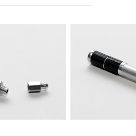
 DSGVO - Základného nariadenia o ochrane údajov môžete od nás ke
dajov.