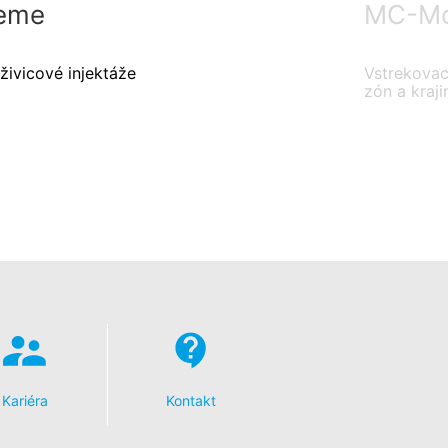
eme
MC-Mon
živicové injektáže
Vstrekovaci
zón a kraji
Kariéra
Kontakt