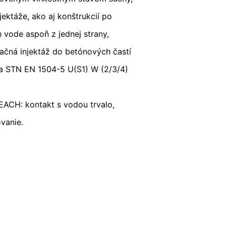
 YouTube pod:
https://www.google.de/intl/
ektáže, ako aj konštrukcií po
ch vode aspoň z jednej strany,
ačná injektáž do betónových častí
ľa STN EN 1504-5 U(S1) W (2/3/4)
 už udelili, môžete kedykoľvek odvolať.
uskutočnená do odvolania zostáva
EACH: kontakt s vodou trvalo,
ovanie.
mu úradu. Príslušným dozorujúcim
 Severného Porýnia-Vestfálska,
toré na základe Vášho súhlasu alebo
 inú zodpovednú osobu, stane sa tak
e o rozsiahle poskytnutie informácií