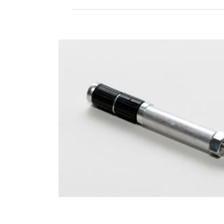
uložených k Vašej osobe. Podľa čl. 17
a zablokovanie jednotlivých osobných ú