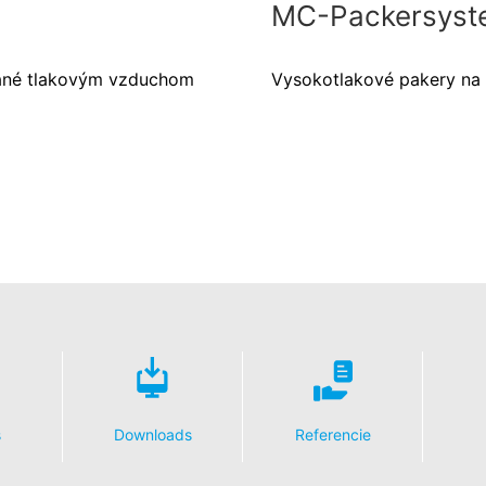
MC-Packersyst
ané tlakovým vzduchom
Vysokotlakové pakery na 
s
Downloads
Referencie