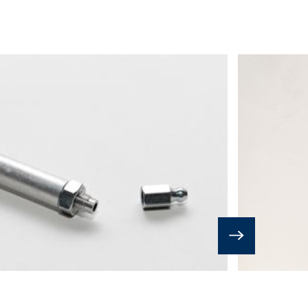
dykoľvek vyžadovať opravu, vymazanie