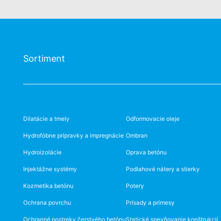
Sortiment
Dilatácie a tmely
Odformovacie oleje
Hydrofóbne prípravky a impregnácie
Ombran
Hydroizolácie
Oprava betónu
Injektážne systémy
Podlahové nátery a stierky
Kozmetika betónu
Potery
Ochrana povrchu
Prísady a prímesy
Ochranné postreky čerstvého betónu
Statické spevňovanie konštrukcií