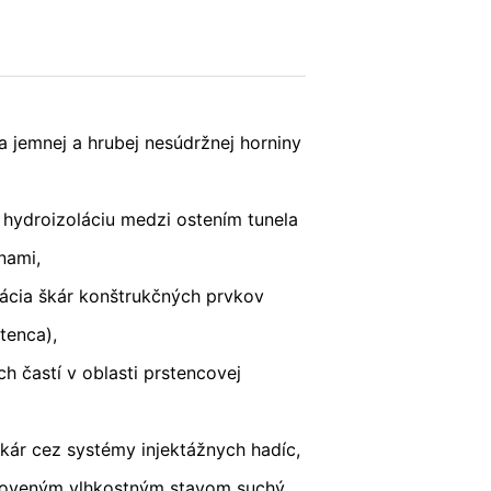
Vašich údajov. Osadí sa Opt-Out-
POŠLI
a jemnej a hrubej nesúdržnej horniny
ní o ochrane údajov Google:
ú hydroizoláciu medzi ostením tunela
s v plnej miere presadzujeme prísne
nami,
ácia škár konštrukčných prvkov
tenca),
eľom stránok je YouTube, LLC, 901
vytvorí sa spojenie na servery
ch častí v oblasti prstencovej
šom YouTube-účte, umožníte YouTube
sobnom, že sa odhlásite z Vášho
ávnený záujem v zmysle čl. 6 ods. 1
kár cez systémy injektážnych hadíc,
anoveným vlhkostným stavom suchý,