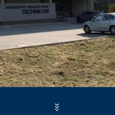
- typ prehliadača a verzia prehliadača
- použitý operačný systém
Predmet*
- referenčný URL
- názov hostiteľa pristupujúceho počítača
- čas návštevy servera
Správa
- IP-adresa.
Tieto dáta sa nespájajú s inými dátami z iných zdrojov.
Serverové log-údaje sa uchovávajú maximálne 7 dní
a následne sa vymažú. Údaje sa uchovávajú
z bezpečnostných dôvodov, aby bolo možné objasniť
napr. prípady zneužitia. Ak sa dáta musia uchovať
z dôkazných dôvodov, sú vylúčené z procesu
vymazania až do definitívneho objasnenia prípadu. Pre
Nahrajte svoj životopis
toto obdobie bude spracovanie obmedzené.
Celková veľkosť súboru:
MB /
MB
Súhlasím so
zásadami ochrany osobných údajov
vo firme MC-
Kontaktné formuláre
Bauchemie
Ponúkame Vám kontaktný formulár , aby ste s nami