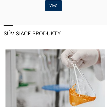
vytvorí sa spojenie na servery YouTube. Serveru
VIAC
YouTube bude oznámené, ktorú z našich stránok ste
navštívili. Keď ste prihlásený vo Vašom YouTube-účte,
umožníte YouTube priradiť Vaše správanie sa pri
surfovaní priamo k Vášmu osobnému profilu. Môžete
tomu zabrániť takým spôsobnom, že sa odhlásite
z Vášho YouTube-účtu. YouTube sa používa v záujme
SÚVISIACE PRODUKTY
pútavej prezentácie našich online-ponúk. Toto
predstavuje oprávnený záujem v zmysle čl. 6 ods. 1
písm. f DSGVO - Základného nariadenia o ochrane
údajov.
Ďalšie informácie týkajúce sa zaobchádzania
s užívateľskými údajmi nájdete v Prehlásení o ochrane
údajov YouTube pod:
https://www.google.de/intl/de/poli
cies/privacy
.
V rámci YouTube neuchovávame žiadne osobné údaje.
Osobné údaje sa neodovzdávajú iným prijímateľom.
Odvolanie Vášho súhlasu so spracovaním údajov