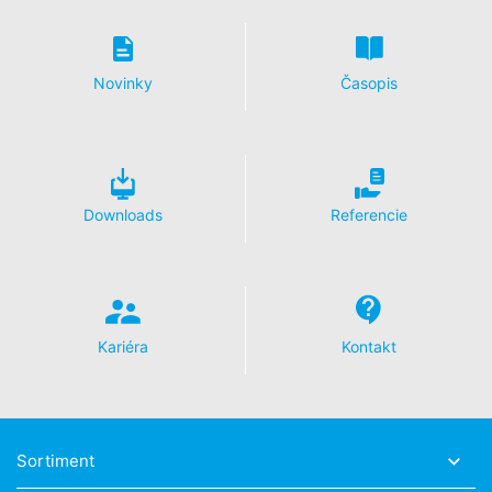
Bauchemie o rozsiahle poskytnutie informácií uložených
k Vašej osobe. Podľa čl. 17 DSGVO - Základného
nariadenia o ochrane údajov môžete od nás kedykoľvek
Novinky
Časopis
vyžadovať opravu, vymazanie a zablokovanie
jednotlivých osobných údajov.
Downloads
Referencie
Kariéra
Kontakt
Sortiment