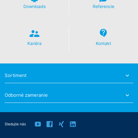
Ďalšie informácie týkajúce sa zaobchádzania
Downloads
Referencie
s užívateľskými údajmi nájdete v Prehlásení o ochrane
údajov YouTube pod:
https://www.google.de/intl/de/poli
cies/privacy
.
V rámci YouTube neuchovávame žiadne osobné údaje.
Osobné údaje sa neodovzdávajú iným prijímateľom.
Kariéra
Kontakt
Odvolanie Vášho súhlasu so spracovaním údajov
Spracovanie údajov v rámci niektorých procesov je
možné len s Vašim výslovným súhlasom. Súhlas, ktorý
Sortiment
ste už udelili, môžete kedykoľvek odvolať. Stačí ak nám
zašlete napr. neformálne oznámenie prostredníctvom e-
mailu. Zákonnosť spracovania údajov uskutočnená do
Odborné zameranie
odvolania zostáva odvolaním nedotknutá.
Právo podať sťažnosť príslušnému dozorujúcemu
úradu
V prípade porušení práva ochrany údajov má dotknutá
Sledujte nás
osoba právo podať sťažnosť príslušnému dozorujúcemu
úradu. Príslušným dozorujúcim úradom pre oblasť práva