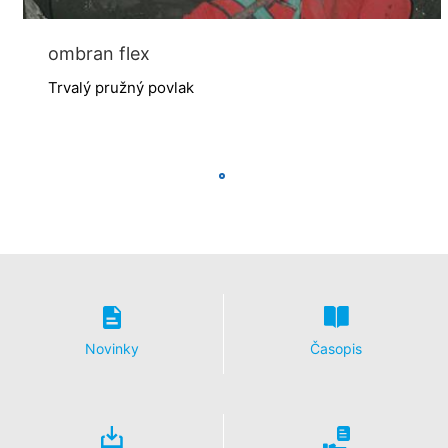
So spoločnosťou Google sme uzavreli zmluvu
o spracovaní údajov o zákazke a pri využívaní Google
Analytics v plnej miere presadzujeme prísne nariadenia
ombran flex
nemeckých úradov na ochranu údajov.
Trvalý pružný povlak
You Tube
Naša webová stránka používa pluginy stránky YouTube
prevádzkovanej spoločnosťou Google.
Prevádzkovateľom stránok je YouTube, LLC, 901
Cherry Ave., San Bruno, CA 94066, USA. Keď navštívite
jednu z našich stránok vybavenú YouTube-pluginom,
vytvorí sa spojenie na servery YouTube. Serveru
YouTube bude oznámené, ktorú z našich stránok ste
navštívili. Keď ste prihlásený vo Vašom YouTube-účte,
umožníte YouTube priradiť Vaše správanie sa pri
surfovaní priamo k Vášmu osobnému profilu. Môžete
tomu zabrániť takým spôsobnom, že sa odhlásite
z Vášho YouTube-účtu. YouTube sa používa v záujme
Novinky
Časopis
pútavej prezentácie našich online-ponúk. Toto
predstavuje oprávnený záujem v zmysle čl. 6 ods. 1
písm. f DSGVO - Základného nariadenia o ochrane
údajov.