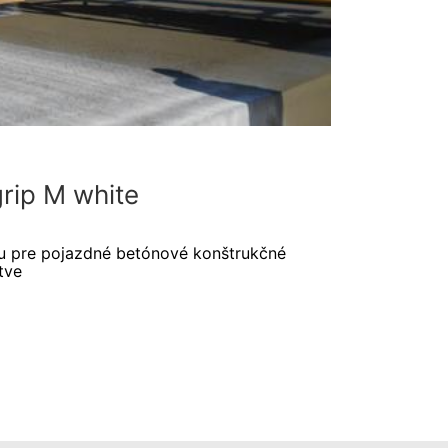
grip M white
u pre pojazdné betónové konštrukčné
tve