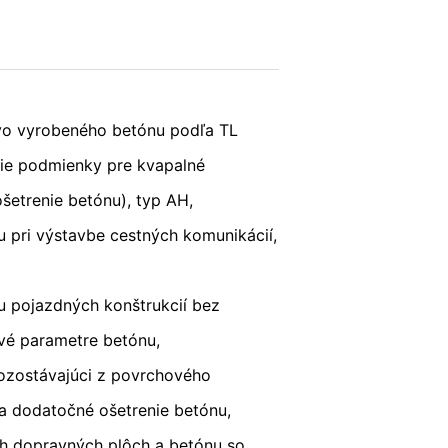
s v plnej miere presadzujeme prísne
POŠLI
eľom stránok je YouTube, LLC, 901
vo vyrobeného betónu podľa TL
vytvorí sa spojenie na servery
šom YouTube-účte, umožníte YouTube
ie podmienky pre kvapalné
sobnom, že sa odhlásite z Vášho
ávnený záujem v zmysle čl. 6 ods. 1
šetrenie betónu), typ AH,
 pri výstavbe cestných komunikácií,
 YouTube pod:
https://www.google.de/intl/
u pojazdných konštrukcií bez
vé parametre betónu,
ozostávajúci z povrchového
 už udelili, môžete kedykoľvek odvolať.
a dodatočné ošetrenie betónu,
uskutočnená do odvolania zostáva
h dopravných plôch a betónu so