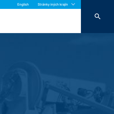
 obmedzené.
 with an answer as soon as possible.
English
Stránky iných krajín
us again should you find necessary.
kontaktného formuláru evidujeme osobné
rávy, ako aj informačný materiál, o ktorý
eme oprávnený záujem zodpovedať Vaše
ade predpisov obchodného a daňového
a postupujú nášmu poskytovateľovi
Vyššie uvedené údaje plánujeme po dobu
storu sa neuvažuje.
e Inc., 1600 Amphitheatre Parkway
žia vo Vašom počítači a umožnia analýzu
ránky, ktoré cookie vytvorí, sa
adné nariadenie o ochrane údajov.
lizovať svoju internetovú ponuku a aj
ch štátoch Európskej únie alebo v iných