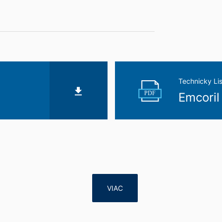
Technicky Lis
PDF
Emcoril 
VIAC