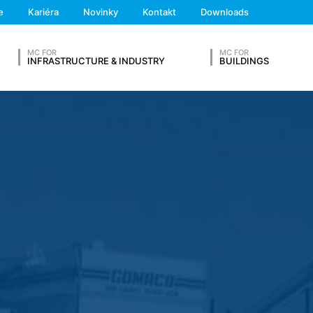
finitívneho objasnenia prípadu. Pre toto obdobie bude spracovanie
We'll get back to you
e
Kariéra
Novinky
Kontakt
Downloads
Feel free to contact 
ste s nami mohli nadviazať kontakt na dobrovoľnej báze. V rámci 
MC FOR
MC FOR
sa adresy, telefónne čísla, e-mailovú adresu), tému a obsah Vašej sp
INFRASTRUCTURE & INDUSTRY
BUILDINGS
 aby sme zodpovedali Vašu požiadavku. Spracovaním údajov sleduj
O - Základné nariadenie o ochrane údajov). Okrem toho sme na zákl
kladné nariadenie o ochrane údajov) povinní ich uchovávať. Údaje s
áklade nášho poverenia. Údaje sa neposkytujú ďalej tretím osobám. 
SVOJ ŽIVOTOPIS
 poskytnutím do tretích krajín mimo Európskeho hospodárskeho prie
lužby na webovú analýzu Google Analytics. Poskytovateľom je Googl
alytics používa tzv. "cookies". To sú textové súbory, ktoré sa ulo
šej strany. Informácie o Vašom spôsobe používania tejto webovej st
 USA a tam sa uložia do pamäte.
Priezvisko*
pamäte sa uskutočňuje na základe čl. 6 ods. 1 písm. f DSGVO - Zákl
vnený záujem na analýze užívateľského správania, aby mohol optima
Telefónne číslo
 anonymizácie IP. Vďaka tomu Google skráti Vašu IP-adresu v členský