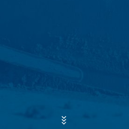
Kontaktné formuláre
Ponúkame Vám kontaktný formulár , aby ste s nami
mohli nadviazať kontakt na dobrovoľnej báze. V rámci
kontaktného formuláru evidujeme osobné údaje (meno,
Predmet*
priezvisko, údaje týkajúce sa adresy, telefónne čísla, e-
mailovú adresu), tému a obsah Vašej správy, ako aj
informačný materiál, o ktorý žiadate. Tieto údaje
využívame na to, aby sme zodpovedali Vašu
Správa
požiadavku. Spracovaním údajov sledujeme oprávnený
záujem zodpovedať Vaše požiadavky (čl. 6 ods. 1 písm.
f DSGVO - Základné nariadenie o ochrane údajov).
Okrem toho sme na základe predpisov obchodného
a daňového práva (čl. 6 ods. 1 písm. c DSGVO -
Základné nariadenie o ochrane údajov) povinní ich
uchovávať. Údaje sa postupujú nášmu poskytovateľovi
hostingu, ktorý poskytuje hosting na základe nášho
poverenia. Údaje sa neposkytujú ďalej tretím osobám.
Vyššie uvedené údaje plánujeme po dobu 10 rokov
uchovať a potom zmazať. S ich poskytnutím do tretích
Nahrajte svoj životopis
krajín mimo Európskeho hospodárskeho priestoru sa
Celková veľkosť súboru:
MB /
MB
neuvažuje.
Súhlasím so
zásadami ochrany osobných údajov
vo firme MC-
Bauchemie