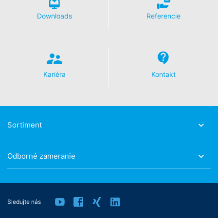
Ďalšie informácie týkajúce sa zaobchádzania
s užívateľskými údajmi nájdete v Prehlásení o ochrane
Downloads
Referencie
údajov YouTube pod:
https://www.google.de/intl/de/poli
cies/privacy
.
V rámci YouTube neuchovávame žiadne osobné údaje.
Osobné údaje sa neodovzdávajú iným prijímateľom.
Kariéra
Kontakt
Odvolanie Vášho súhlasu so spracovaním údajov
Spracovanie údajov v rámci niektorých procesov je
možné len s Vašim výslovným súhlasom. Súhlas, ktorý
ste už udelili, môžete kedykoľvek odvolať. Stačí ak nám
Sortiment
zašlete napr. neformálne oznámenie prostredníctvom e-
mailu. Zákonnosť spracovania údajov uskutočnená do
odvolania zostáva odvolaním nedotknutá.
Odborné zameranie
Právo podať sťažnosť príslušnému dozorujúcemu
úradu
V prípade porušení práva ochrany údajov má dotknutá
osoba právo podať sťažnosť príslušnému dozorujúcemu
Sledujte nás
úradu. Príslušným dozorujúcim úradom pre oblasť práva