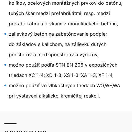
kolíkov, oceľových montážnych prvkov do betónu,
predstavuje oprávnený záujem v zmysle čl. 6 ods. 1
písm. f DSGVO - Základného nariadenia o ochrane
tuhých škár medzi prefabrikátmi, resp. medzi
údajov.
prefabrikátmi a prvkami z monolitického betónu,
Ďalšie informácie týkajúce sa zaobchádzania
s užívateľskými údajmi nájdete v Prehlásení o ochrane
zálievkový betón na zabetónovanie podpier
údajov YouTube pod:
https://www.google.de/intl/de/poli
do základov s kalichom, na zálievku dutých
cies/privacy
.
priestorov a medzipriestorov a výrezov,
V rámci YouTube neuchovávame žiadne osobné údaje.
Osobné údaje sa neodovzdávajú iným prijímateľom.
možno použiť podľa STN EN 206 v expozičných
triedach XC 1-4; XD 1-3; XS 1-3; XA 1-3, XF 1-4,
Odvolanie Vášho súhlasu so spracovaním údajov
možno použiť vo vlhkostných triedach WO,WF,WA
Spracovanie údajov v rámci niektorých procesov je
možné len s Vašim výslovným súhlasom. Súhlas, ktorý
pri vystavení alkalicko-kremičitej reakcii.
ste už udelili, môžete kedykoľvek odvolať. Stačí ak nám
zašlete napr. neformálne oznámenie prostredníctvom e-
mailu. Zákonnosť spracovania údajov uskutočnená do
odvolania zostáva odvolaním nedotknutá.
Právo podať sťažnosť príslušnému dozorujúcemu