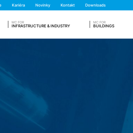
We'll get back to you
by ste boli informovaní o umiestnení cookies a aby ste cookies povolil
e
Kariéra
Novinky
Kontakt
Downloads
Feel free to contact 
o celkove, a aby ste aj aktivovali automatické vymazanie cookies pri 
osti tejto webovej stránky.
MC FOR
MC FOR
INFRASTRUCTURE & INDUSTRY
BUILDINGS
 elektronického komunikačného postupu alebo k poskytnutiu určitýc
. 1 písm. f DSGVO (Základné nariadenie o ochrane údajov). Prevád
záujme technicky bezchybného a optimalizovaného sprístupnenia svoj
rané na analýzu Vášho spôsobu hľadania), sú zvlášť uvedené v tomt
SVOJ ŽIVOTOPIS
ópskeho hospodárskeho priestoru nemáme v úmysle (s výnimkou coo
y, na základe nášho oprávneného záujmu, automaticky zhromažďuje
ochrane údajov) informácie v takzvaných serverových log-databáza
Priezvisko*
Telefónne číslo