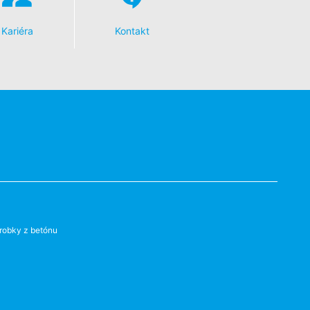
Vašich údajov. Osadí sa Opt-Out-
Kariéra
Kontakt
ní o ochrane údajov Google:
s v plnej miere presadzujeme prísne
eľom stránok je YouTube, LLC, 901
vytvorí sa spojenie na servery
šom YouTube-účte, umožníte YouTube
sobnom, že sa odhlásite z Vášho
robky z betónu
ávnený záujem v zmysle čl. 6 ods. 1
 YouTube pod:
https://www.google.de/intl/