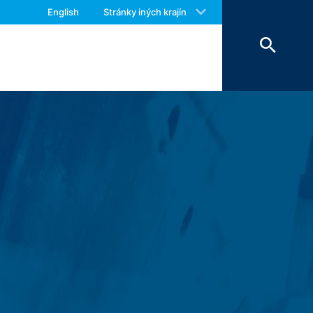
 with an answer as soon as possible.
i len v ojedinelých prípadoch, vylúčili
English
Stránky iných krajín
us again should you find necessary.
zatvorení prehliadača. Pri deaktivovaní
h, Vami požadovaných funkcií, budú
zkovateľ webovej stránky má oprávnený
ich služieb. Pokiaľ sa ukladajú do
o Prehlásení o ochrane údajov.
kies externých komponentov, pre ktoré
me a ukladáme do pamäte (čl. 6 ods. 1
ch, ktoré nám Váš prehliadač