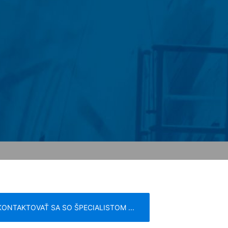
 a následne sa vymažú. Údaje sa
a uchovať z dôkazných dôvodov, sú
 obmedzené.
kontaktného formuláru evidujeme osobné
rávy, ako aj informačný materiál, o ktorý
eme oprávnený záujem zodpovedať Vaše
ade predpisov obchodného a daňového
a postupujú nášmu poskytovateľovi
Vyššie uvedené údaje plánujeme po dobu
storu sa neuvažuje.
e Inc., 1600 Amphitheatre Parkway
KONTAKTOVAŤ SA SO ŠPECIALISTOM ...
žia vo Vašom počítači a umožnia analýzu
ránky, ktoré cookie vytvorí, sa