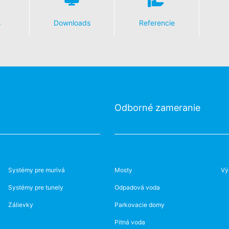
odkaz môžete prostredníctvom Google Analytics zabrániť evidovaniu 
 údajov pri budúcich návštevách tejto webovej stránky:
s
Downloads
Referencie
ania s údajmi o používateľoch v Google Analytics nájdete v prehláse
answer/6004245?hl=en
luvu o spracovaní údajov o zákazke a pri využívaní Google Analytic
u údajov.
Odborné zameranie
tránky YouTube prevádzkovanej spoločnosťou Google. Prevádzkovat
 Keď navštívite jednu z našich stránok vybavenú YouTube-pluginom, 
, ktorú z našich stránok ste navštívili. Keď ste prihlásený vo Va
ní priamo k Vášmu osobnému profilu. Môžete tomu zabrániť takým spô
Systémy pre murivá
Mosty
Vý
jme pútavej prezentácie našich online-ponúk. Toto predstavuje opr
o ochrane údajov.
Systémy pre tunely
Odpadová voda
Zálievky
Parkovacie domy
zania s užívateľskými údajmi nájdete v Prehlásení o ochrane údajov
Pitná voda