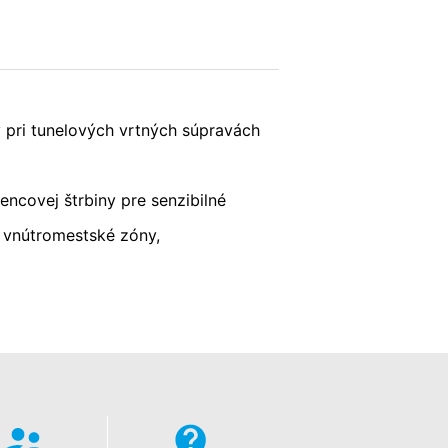
adné nariadenie o ochrane údajov.
lizovať svoju internetovú ponuku a aj
POŠLI
y pri tunelových vrtných súpravách
ch štátoch Európskej únie alebo v iných
h prípadoch sa prenáša plná IP-adresa
žije spoločnosť Google tieto informácie
encovej štrbiny pre senzibilné
nke a na poskytnutie ďalších služieb
sa poskytnutá Vašim prehliadačom
/ vnútromestské zóny,
; upozorňujeme však na to, že v takom
krem toho môžete zabrániť evidovaniu
(vrátene Vašej IP-adresy) pre Google,
ete prehliadačový plugin, ktorý je