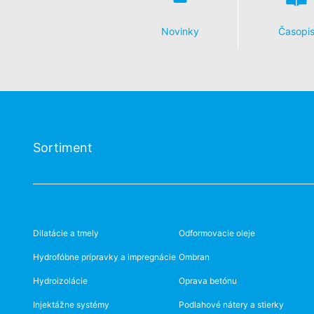
Námietka proti evidencii údajov
Kliknutím na nasledujúci hypertextový 
Cookie, ktorý zabráni evidovaniu Vašich
Novinky
Časopi
Disable Google Analytics
Viac informácií týkajúcich sa zaobchádz
https://support.google.com/analytics/
Spracovanie údajov o zákazke
So spoločnosťou Google sme uzavreli zm
nariadenia nemeckých úradov na ochran
Sortiment
You Tube
Naša webová stránka používa pluginy s
Cherry Ave., San Bruno, CA 94066, USA.
YouTube. Serveru YouTube bude oznámené
priradiť Vaše správanie sa pri surfova
Dilatácie a tmely
Odformovacie oleje
YouTube-účtu. YouTube sa používa v záu
písm. f DSGVO - Základného nariadenia 
Hydrofóbne prípravky a impregnácie
Ombran
Hydroizolácie
Oprava betónu
Ďalšie informácie týkajúce sa zaobchád
de/policies/privacy
.
Injektážne systémy
Podlahové nátery a stierky