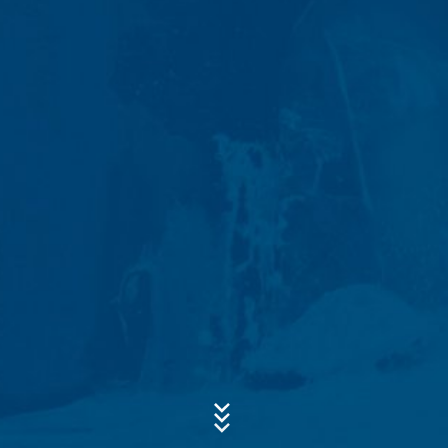
Tieto dáta sa nespájajú s inými dátami z iných zdrojov.
Serverové log-údaje sa uchovávajú maximálne 7 dní
a následne sa vymažú. Údaje sa uchovávajú
z bezpečnostných dôvodov, aby bolo možné objasniť
Predmet*
napr. prípady zneužitia. Ak sa dáta musia uchovať
z dôkazných dôvodov, sú vylúčené z procesu
vymazania až do definitívneho objasnenia prípadu. Pre
toto obdobie bude spracovanie obmedzené.
Správa
Kontaktné formuláre
Ponúkame Vám kontaktný formulár , aby ste s nami
mohli nadviazať kontakt na dobrovoľnej báze. V rámci
kontaktného formuláru evidujeme osobné údaje (meno,
priezvisko, údaje týkajúce sa adresy, telefónne čísla, e-
mailovú adresu), tému a obsah Vašej správy, ako aj
informačný materiál, o ktorý žiadate. Tieto údaje
využívame na to, aby sme zodpovedali Vašu
požiadavku. Spracovaním údajov sledujeme oprávnený
Nahrajte svoj životopis
záujem zodpovedať Vaše požiadavky (čl. 6 ods. 1 písm.
Celková veľkosť súboru:
MB /
MB
f DSGVO - Základné nariadenie o ochrane údajov).
Súhlasím so
Okrem toho sme na základe predpisov obchodného
zásadami ochrany osobných údajov
vo firme MC-
Bauchemie
a daňového práva (čl. 6 ods. 1 písm. c DSGVO -