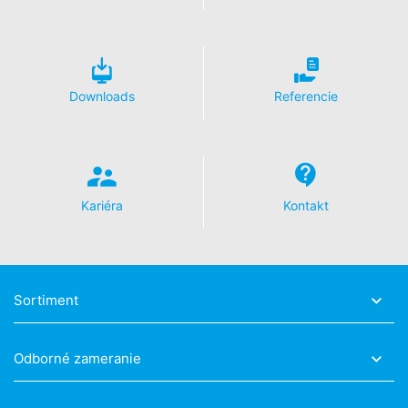
Disable Google Analytics
Viac informácií týkajúcich sa zaobchádzania s údajmi
o používateľoch v Google Analytics nájdete v prehlásení
o ochrane údajov Google:
Downloads
Referencie
https://support.google.com/analytics/answer/600424
5?hl=en
Spracovanie údajov o zákazke
So spoločnosťou Google sme uzavreli zmluvu
o spracovaní údajov o zákazke a pri využívaní Google
Kariéra
Kontakt
Analytics v plnej miere presadzujeme prísne nariadenia
nemeckých úradov na ochranu údajov.
You Tube
Naša webová stránka používa pluginy stránky YouTube
prevádzkovanej spoločnosťou Google.
Sortiment
Prevádzkovateľom stránok je YouTube, LLC, 901
Cherry Ave., San Bruno, CA 94066, USA. Keď navštívite
jednu z našich stránok vybavenú YouTube-pluginom,
Odborné zameranie
vytvorí sa spojenie na servery YouTube. Serveru
YouTube bude oznámené, ktorú z našich stránok ste
navštívili. Keď ste prihlásený vo Vašom YouTube-účte,