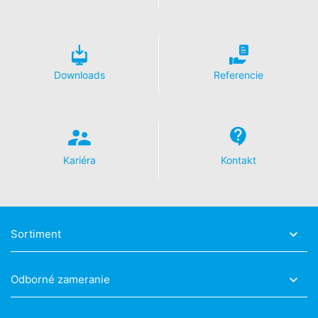
Disable Google Analytics
Viac informácií týkajúcich sa zaobchádzania s údajmi
o používateľoch v Google Analytics nájdete v prehlásení
o ochrane údajov Google:
Downloads
Referencie
https://support.google.com/analytics/answer/600424
5?hl=en
Spracovanie údajov o zákazke
So spoločnosťou Google sme uzavreli zmluvu
o spracovaní údajov o zákazke a pri využívaní Google
Kariéra
Kontakt
Analytics v plnej miere presadzujeme prísne nariadenia
nemeckých úradov na ochranu údajov.
You Tube
Naša webová stránka používa pluginy stránky YouTube
prevádzkovanej spoločnosťou Google.
Sortiment
Prevádzkovateľom stránok je YouTube, LLC, 901
Cherry Ave., San Bruno, CA 94066, USA. Keď navštívite
jednu z našich stránok vybavenú YouTube-pluginom,
Odborné zameranie
vytvorí sa spojenie na servery YouTube. Serveru
YouTube bude oznámené, ktorú z našich stránok ste
navštívili. Keď ste prihlásený vo Vašom YouTube-účte,