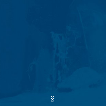
Tieto dáta sa nespájajú s inými dátami z iných zdrojov.
Serverové log-údaje sa uchovávajú maximálne 7 dní
a následne sa vymažú. Údaje sa uchovávajú
z bezpečnostných dôvodov, aby bolo možné objasniť
Predmet*
napr. prípady zneužitia. Ak sa dáta musia uchovať
z dôkazných dôvodov, sú vylúčené z procesu
vymazania až do definitívneho objasnenia prípadu. Pre
toto obdobie bude spracovanie obmedzené.
Správa
Kontaktné formuláre
Ponúkame Vám kontaktný formulár , aby ste s nami
mohli nadviazať kontakt na dobrovoľnej báze. V rámci
kontaktného formuláru evidujeme osobné údaje (meno,
priezvisko, údaje týkajúce sa adresy, telefónne čísla, e-
mailovú adresu), tému a obsah Vašej správy, ako aj
informačný materiál, o ktorý žiadate. Tieto údaje
využívame na to, aby sme zodpovedali Vašu
požiadavku. Spracovaním údajov sledujeme oprávnený
Nahrajte svoj životopis
záujem zodpovedať Vaše požiadavky (čl. 6 ods. 1 písm.
Celková veľkosť súboru:
MB /
MB
f DSGVO - Základné nariadenie o ochrane údajov).
Súhlasím so
Okrem toho sme na základe predpisov obchodného
zásadami ochrany osobných údajov
vo firme MC-
Bauchemie
a daňového práva (čl. 6 ods. 1 písm. c DSGVO -