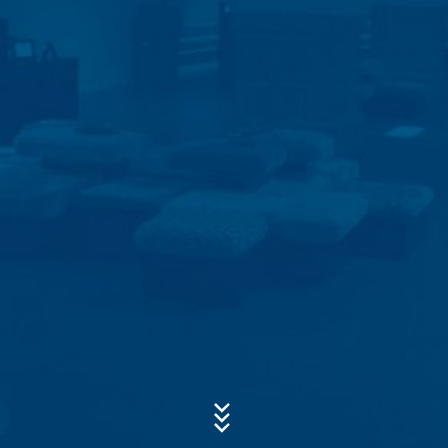
napr. prípady zneužitia. Ak sa dáta musia uchovať
z dôkazných dôvodov, sú vylúčené z procesu
vymazania až do definitívneho objasnenia prípadu. Pre
toto obdobie bude spracovanie obmedzené.
Predmet*
Kontaktné formuláre
Ponúkame Vám kontaktný formulár , aby ste s nami
mohli nadviazať kontakt na dobrovoľnej báze. V rámci
kontaktného formuláru evidujeme osobné údaje (meno,
Správa
priezvisko, údaje týkajúce sa adresy, telefónne čísla, e-
mailovú adresu), tému a obsah Vašej správy, ako aj
informačný materiál, o ktorý žiadate. Tieto údaje
využívame na to, aby sme zodpovedali Vašu
požiadavku. Spracovaním údajov sledujeme oprávnený
záujem zodpovedať Vaše požiadavky (čl. 6 ods. 1 písm.
f DSGVO - Základné nariadenie o ochrane údajov).
Okrem toho sme na základe predpisov obchodného
a daňového práva (čl. 6 ods. 1 písm. c DSGVO -
Základné nariadenie o ochrane údajov) povinní ich
Nahrajte svoj životopis
uchovávať. Údaje sa postupujú nášmu poskytovateľovi
Celková veľkosť súboru:
MB /
MB
hostingu, ktorý poskytuje hosting na základe nášho
Súhlasím so
zásadami ochrany osobných údajov
vo firme MC-
poverenia. Údaje sa neposkytujú ďalej tretím osobám.
Bauchemie
Vyššie uvedené údaje plánujeme po dobu 10 rokov