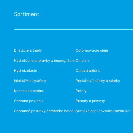
Sortiment
Dilatácie a tmely
Odformovacie oleje
Hydrofóbne prípravky a impregnácie
Ombran
Hydroizolácie
Oprava betónu
Injektážne systémy
Podlahové nátery a stierky
Kozmetika betónu
Potery
Ochrana povrchu
Prísady a prímesy
Ochranné postreky čerstvého betónu
Statické spevňovanie konštrukcií