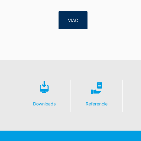
alebo tretej osobe, v bežnom, strojovo čitateľnom formáte, údaje, k
VIAC
 automatizovanej podobe. Keď požadujete priamy prevod údajov na
ožné.
e, zablokovanie
enia o ochrane údajov máte kedykoľvek právo požiadať MC-Bauchemi
 DSGVO - Základného nariadenia o ochrane údajov môžete od nás ke
dajov.
s
Downloads
Referencie