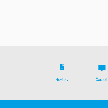
Düsseldorf.
Právo na prenosnosť údajov
Prislúcha Vám právo, nechať vydať sebe 
v rámci plnenia zmluvy spracovávame v
len v tom prípade, ak je to technicky m
Právo na informácie, opravu, zmazani
Podľa čl. 15 DSGVO - Základného nariad
uložených k Vašej osobe. Podľa čl. 17
a zablokovanie jednotlivých osobných ú
Novinky
Časopi