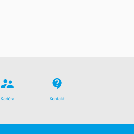
toré na základe Vášho súhlasu alebo
 inú zodpovednú osobu, stane sa tak
e o rozsiahle poskytnutie informácií
dykoľvek vyžadovať opravu, vymazanie
Kariéra
Kontakt