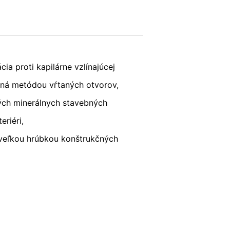
; upozorňujeme však na to, že v takom
krem toho môžete zabrániť evidovaniu
POŠLI
(vrátene Vašej IP-adresy) pre Google,
a proti kapilárne vzlínajúcej
ete prehliadačový plugin, ktorý je
aná metódou vŕtaných otvorov,
ých minerálnych stavebných
eriéri,
Vašich údajov. Osadí sa Opt-Out-
veľkou hrúbkou konštrukčných
ní o ochrane údajov Google:
s v plnej miere presadzujeme prísne