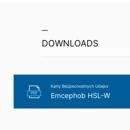
You Tube
Naša webová stránka používa pluginy s
Cherry Ave., San Bruno, CA 94066, USA.
YouTube. Serveru YouTube bude oznámené
priradiť Vaše správanie sa pri surfova
YouTube-účtu. YouTube sa používa v záu
písm. f DSGVO - Základného nariadenia 
DOWNLOADS
Ďalšie informácie týkajúce sa zaobchád
de/policies/privacy
.
V rámci YouTube neuchovávame žiadne o
Odvolanie Vášho súhlasu so spracova
Karty Bezpecnostnych Udajov
Spracovanie údajov v rámci niektorých p
PDF
Emcephob HSL-W
Stačí ak nám zašlete napr. neformálne 
odvolaním nedotknutá.
Právo podať sťažnosť príslušnému d
V prípade porušení práva ochrany údaj
úradom pre oblasť práva ochrany údajov