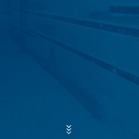
Tieto dáta sa nespájajú s inými dátami z iných zdrojov.
Serverové log-údaje sa uchovávajú maximálne 7 dní
a následne sa vymažú. Údaje sa uchovávajú
z bezpečnostných dôvodov, aby bolo možné objasniť
Predmet*
napr. prípady zneužitia. Ak sa dáta musia uchovať
z dôkazných dôvodov, sú vylúčené z procesu
vymazania až do definitívneho objasnenia prípadu. Pre
toto obdobie bude spracovanie obmedzené.
Správa
Kontaktné formuláre
Ponúkame Vám kontaktný formulár , aby ste s nami
mohli nadviazať kontakt na dobrovoľnej báze. V rámci
kontaktného formuláru evidujeme osobné údaje (meno,
priezvisko, údaje týkajúce sa adresy, telefónne čísla, e-
mailovú adresu), tému a obsah Vašej správy, ako aj
informačný materiál, o ktorý žiadate. Tieto údaje
využívame na to, aby sme zodpovedali Vašu
požiadavku. Spracovaním údajov sledujeme oprávnený
záujem zodpovedať Vaše požiadavky (čl. 6 ods. 1 písm.
Nahrajte svoj životopis
f DSGVO - Základné nariadenie o ochrane údajov).
Celková veľkosť súboru:
MB /
MB
Okrem toho sme na základe predpisov obchodného
Súhlasím so
zásadami ochrany osobných údajov
vo firme MC-
a daňového práva (čl. 6 ods. 1 písm. c DSGVO -
Bauchemie