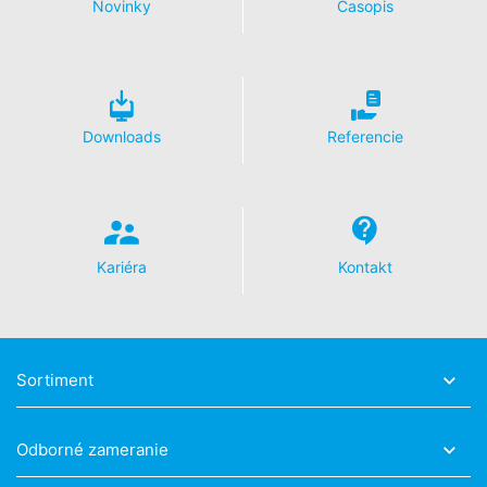
Novinky
Časopis
Viac informácií týkajúcich sa zaobchádzania s údajmi
o používateľoch v Google Analytics nájdete v prehlásení
o ochrane údajov Google:
https://support.google.com/analytics/answer/600424
5?hl=en
Downloads
Referencie
Spracovanie údajov o zákazke
So spoločnosťou Google sme uzavreli zmluvu
o spracovaní údajov o zákazke a pri využívaní Google
Analytics v plnej miere presadzujeme prísne nariadenia
nemeckých úradov na ochranu údajov.
Kariéra
Kontakt
You Tube
Naša webová stránka používa pluginy stránky YouTube
prevádzkovanej spoločnosťou Google.
Prevádzkovateľom stránok je YouTube, LLC, 901
Sortiment
Cherry Ave., San Bruno, CA 94066, USA. Keď navštívite
jednu z našich stránok vybavenú YouTube-pluginom,
vytvorí sa spojenie na servery YouTube. Serveru
Odborné zameranie
YouTube bude oznámené, ktorú z našich stránok ste
navštívili. Keď ste prihlásený vo Vašom YouTube-účte,