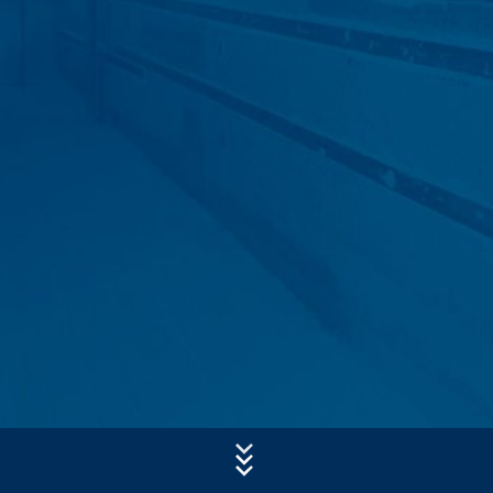
- referenčný URL
- názov hostiteľa pristupujúceho počítača
- čas návštevy servera
Predmet*
- IP-adresa.
Tieto dáta sa nespájajú s inými dátami z iných zdrojov.
Správa
Serverové log-údaje sa uchovávajú maximálne 7 dní
a následne sa vymažú. Údaje sa uchovávajú
z bezpečnostných dôvodov, aby bolo možné objasniť
napr. prípady zneužitia. Ak sa dáta musia uchovať
z dôkazných dôvodov, sú vylúčené z procesu
vymazania až do definitívneho objasnenia prípadu. Pre
toto obdobie bude spracovanie obmedzené.
Kontaktné formuláre
Ponúkame Vám kontaktný formulár , aby ste s nami
Nahrajte svoj životopis
mohli nadviazať kontakt na dobrovoľnej báze. V rámci
Celková veľkosť súboru:
MB /
MB
kontaktného formuláru evidujeme osobné údaje (meno,
Súhlasím so
zásadami ochrany osobných údajov
vo firme MC-
priezvisko, údaje týkajúce sa adresy, telefónne čísla, e-
Bauchemie
mailovú adresu), tému a obsah Vašej správy, ako aj