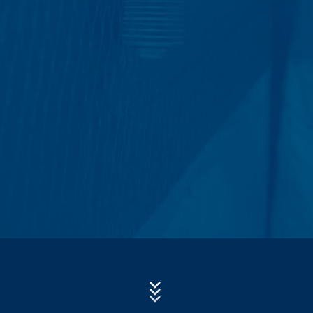
- použitý operačný systém
- referenčný URL
Predmet*
- názov hostiteľa pristupujúceho počítača
- čas návštevy servera
Správa
- IP-adresa.
Tieto dáta sa nespájajú s inými dátami z iných zdrojov.
Serverové log-údaje sa uchovávajú maximálne 7 dní
a následne sa vymažú. Údaje sa uchovávajú
z bezpečnostných dôvodov, aby bolo možné objasniť
napr. prípady zneužitia. Ak sa dáta musia uchovať
z dôkazných dôvodov, sú vylúčené z procesu
vymazania až do definitívneho objasnenia prípadu. Pre
Nahrajte svoj životopis
toto obdobie bude spracovanie obmedzené.
Celková veľkosť súboru:
MB /
MB
Súhlasím so
zásadami ochrany osobných údajov
vo firme MC-
Kontaktné formuláre
Bauchemie
Ponúkame Vám kontaktný formulár , aby ste s nami