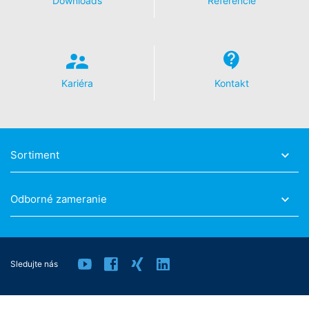
Downloads
Referencie
evidovaniu Vašich údajov pri budúcich návštevách tejto
webovej stránky:
Disable Google Analytics
Viac informácií týkajúcich sa zaobchádzania s údajmi
o používateľoch v Google Analytics nájdete v prehlásení
Kariéra
Kontakt
o ochrane údajov Google:
https://support.google.com/analytics/answer/600424
5?hl=en
Spracovanie údajov o zákazke
Sortiment
So spoločnosťou Google sme uzavreli zmluvu
o spracovaní údajov o zákazke a pri využívaní Google
Analytics v plnej miere presadzujeme prísne nariadenia
Odborné zameranie
nemeckých úradov na ochranu údajov.
You Tube
Naša webová stránka používa pluginy stránky YouTube
prevádzkovanej spoločnosťou Google.
Sledujte nás
Prevádzkovateľom stránok je YouTube, LLC, 901
Cherry Ave., San Bruno, CA 94066, USA. Keď navštívite
jednu z našich stránok vybavenú YouTube-pluginom,