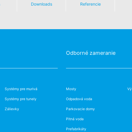
s
Downloads
Referencie
Odborné zameranie
Systémy pre murivá
Mosty
Vý
Systémy pre tunely
Odpadová voda
Zálievky
Parkovacie domy
Pitná voda
Prefabrikáty