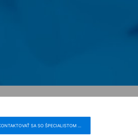
ade predpisov obchodného a daňového
a postupujú nášmu poskytovateľovi
Vyššie uvedené údaje plánujeme po dobu
storu sa neuvažuje.
e Inc., 1600 Amphitheatre Parkway
žia vo Vašom počítači a umožnia analýzu
ránky, ktoré cookie vytvorí, sa
adné nariadenie o ochrane údajov.
lizovať svoju internetovú ponuku a aj
ch štátoch Európskej únie alebo v iných
h prípadoch sa prenáša plná IP-adresa
žije spoločnosť Google tieto informácie
nke a na poskytnutie ďalších služieb
sa poskytnutá Vašim prehliadačom
KONTAKTOVAŤ SA SO ŠPECIALISTOM ...