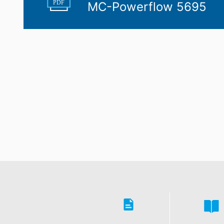
PDF
MC-Powerflow 5695
Prislúcha Vám právo, nechať vydať sebe 
v rámci plnenia zmluvy spracovávame v
len v tom prípade, ak je to technicky m
Právo na informácie, opravu, zmazani
Podľa čl. 15 DSGVO - Základného nariad
uložených k Vašej osobe. Podľa čl. 17
a zablokovanie jednotlivých osobných ú