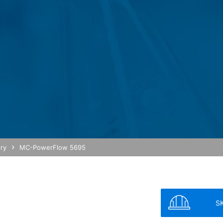
O - Základné nariadenie o ochrane údajov). Okrem toho sme na zákl
kladné nariadenie o ochrane údajov) povinní ich uchovávať. Údaje s
áklade nášho poverenia. Údaje sa neposkytujú ďalej tretím osobám. 
 poskytnutím do tretích krajín mimo Európskeho hospodárskeho prie
lužby na webovú analýzu Google Analytics. Poskytovateľom je Googl
alytics používa tzv. "cookies". To sú textové súbory, ktoré sa ulo
šej strany. Informácie o Vašom spôsobe používania tejto webovej st
 USA a tam sa uložia do pamäte.
pamäte sa uskutočňuje na základe čl. 6 ods. 1 písm. f DSGVO - Zákl
vnený záujem na analýze užívateľského správania, aby mohol optima
ory
MC-PowerFlow 5695
 anonymizácie IP. Vďaka tomu Google skráti Vašu IP-adresu v členský
 hospodárskom priestore pred prenosom do USA. Len vo výnimočnýc
am sa skráti. Z poverenia prevádzkovateľa tejto webovej stránky pou
j stránky, na zostavenie správ o Vašich aktivitách na webovej strá
ené s používaním webovej stránky a používaním internetu. IP-adre
S
á s inými údajmi Google.
MB /
MB