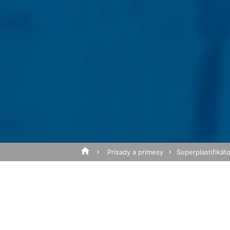
požiadavky (čl. 6 ods. 1 písm. f DSGV
práva (čl. 6 ods. 1 písm. c DSGVO - Zá
hostingu, ktorý poskytuje hosting na z
10 rokov uchovať a potom zmazať. S ich
Predmet*
Google Analytics
Táto webová stránka využíva funkcie s
Mountain View, CA 94043, USA. Google An
spôsobu používania webovej stránky z Va
spravidla prenášajú na server Google v
Správa
Ukladanie Google-Analytics-Cookies do 
Prevádzkovateľ webovej stránky má oprá
reklamu.
Prísady a prímesy
Superplastifikát
Anonymizácia IP
Na tejto stránke sme aktivovali funkciu
zmluvných štátoch dohody o Európskom
na server spoločnosti Google do USA a t
na vyhodnotenie Vášho používania webove
prevádzkovateľovi webovej stránky spoj
Nahrajte svoj životopis
v rámci Google Analytics nebude zlúčen
Celková veľkosť súboru: