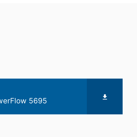
vytvorí sa spojenie na servery
šom YouTube-účte, umožníte YouTube
sobnom, že sa odhlásite z Vášho
ávnený záujem v zmysle čl. 6 ods. 1
 YouTube pod:
https://www.google.de/intl/
 už udelili, môžete kedykoľvek odvolať.
uskutočnená do odvolania zostáva
erFlow 5695
mu úradu. Príslušným dozorujúcim
 Severného Porýnia-Vestfálska,