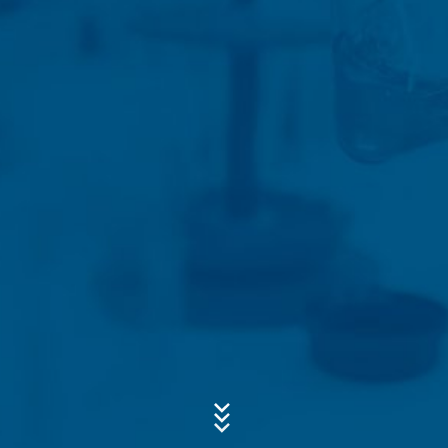
napr. prípady zneužitia. Ak sa dáta musia uchovať
z dôkazných dôvodov, sú vylúčené z procesu
vymazania až do definitívneho objasnenia prípadu. Pre
toto obdobie bude spracovanie obmedzené.
Predmet*
Kontaktné formuláre
Ponúkame Vám kontaktný formulár , aby ste s nami
mohli nadviazať kontakt na dobrovoľnej báze. V rámci
Správa
kontaktného formuláru evidujeme osobné údaje (meno,
priezvisko, údaje týkajúce sa adresy, telefónne čísla, e-
mailovú adresu), tému a obsah Vašej správy, ako aj
informačný materiál, o ktorý žiadate. Tieto údaje
využívame na to, aby sme zodpovedali Vašu
požiadavku. Spracovaním údajov sledujeme oprávnený
záujem zodpovedať Vaše požiadavky (čl. 6 ods. 1 písm.
f DSGVO - Základné nariadenie o ochrane údajov).
Okrem toho sme na základe predpisov obchodného
a daňového práva (čl. 6 ods. 1 písm. c DSGVO -
Základné nariadenie o ochrane údajov) povinní ich
Nahrajte svoj životopis
uchovávať. Údaje sa postupujú nášmu poskytovateľovi
Celková veľkosť súboru:
MB /
MB
hostingu, ktorý poskytuje hosting na základe nášho
Súhlasím so
zásadami ochrany osobných údajov
vo firme MC-
poverenia. Údaje sa neposkytujú ďalej tretím osobám.
Bauchemie