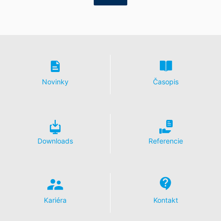
https://support.google.com/analytics/answer/600424
5?hl=en
Spracovanie údajov o zákazke
So spoločnosťou Google sme uzavreli zmluvu
o spracovaní údajov o zákazke a pri využívaní Google
Analytics v plnej miere presadzujeme prísne nariadenia
nemeckých úradov na ochranu údajov.
Novinky
Časopis
You Tube
Naša webová stránka používa pluginy stránky YouTube
prevádzkovanej spoločnosťou Google.
Prevádzkovateľom stránok je YouTube, LLC, 901
Cherry Ave., San Bruno, CA 94066, USA. Keď navštívite
Downloads
Referencie
jednu z našich stránok vybavenú YouTube-pluginom,
vytvorí sa spojenie na servery YouTube. Serveru
YouTube bude oznámené, ktorú z našich stránok ste
navštívili. Keď ste prihlásený vo Vašom YouTube-účte,
umožníte YouTube priradiť Vaše správanie sa pri
surfovaní priamo k Vášmu osobnému profilu. Môžete
Kariéra
Kontakt
tomu zabrániť takým spôsobnom, že sa odhlásite
z Vášho YouTube-účtu. YouTube sa používa v záujme