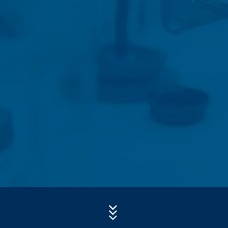
- referenčný URL
- názov hostiteľa pristupujúceho počítača
Predmet*
- čas návštevy servera
- IP-adresa.
Správa
Tieto dáta sa nespájajú s inými dátami z iných zdrojov.
Serverové log-údaje sa uchovávajú maximálne 7 dní
a následne sa vymažú. Údaje sa uchovávajú
z bezpečnostných dôvodov, aby bolo možné objasniť
napr. prípady zneužitia. Ak sa dáta musia uchovať
z dôkazných dôvodov, sú vylúčené z procesu
vymazania až do definitívneho objasnenia prípadu. Pre
toto obdobie bude spracovanie obmedzené.
Nahrajte svoj životopis
Kontaktné formuláre
Ponúkame Vám kontaktný formulár , aby ste s nami
Celková veľkosť súboru:
MB /
MB
mohli nadviazať kontakt na dobrovoľnej báze. V rámci
Súhlasím so
zásadami ochrany osobných údajov
vo firme MC-
Bauchemie
kontaktného formuláru evidujeme osobné údaje (meno,