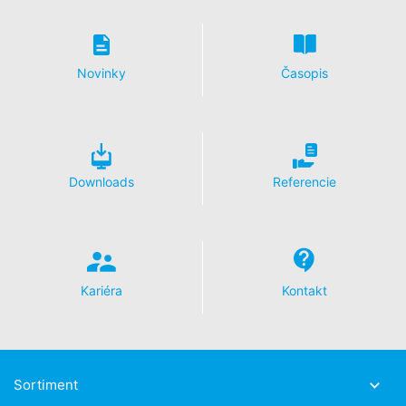
prevádzkovateľa tejto webovej stránky použije
spoločnosť Google tieto informácie na vyhodnotenie
Vášho používania webovej stránky, na zostavenie správ
o Vašich aktivitách na webovej stránke a na poskytnutie
Novinky
Časopis
ďalších služieb prevádzkovateľovi webovej stránky
spojené s používaním webovej stránky a používaním
internetu. IP-adresa poskytnutá Vašim prehliadačom
v rámci Google Analytics nebude zlúčená s inými údajmi
Google.
Downloads
Referencie
Prehliadačový plugin
Ukladaniu cookies do pamäte môžete zabrániť
zodpovedajúcim nastavením Vášho prehliadačového
softwaru; upozorňujeme však na to, že v takom prípade
sa môže stať, že nebudete môcť v plnom rozsahu
využívať všetky funkcie tejto webovej stránky. Okrem
Kariéra
Kontakt
toho môžete zabrániť evidovaniu údajov, ktoré sa
vytvárajú prostredníctvom cookie a ktoré sa vzťahujú
na používanie tejto webovej stránky (vrátene Vašej IP-
adresy) pre Google, ako aj zabrániť spracovaniu týchto
údajov spoločnosťou Google takým spôsobom, že si
Sortiment
stiahnete a nainštalujete prehliadačový plugin, ktorý je