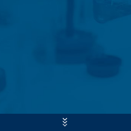
- referenčný URL
- názov hostiteľa pristupujúceho počítača
- čas návštevy servera
Predmet*
- IP-adresa.
Tieto dáta sa nespájajú s inými dátami z iných zdrojov.
Správa
Serverové log-údaje sa uchovávajú maximálne 7 dní
a následne sa vymažú. Údaje sa uchovávajú
z bezpečnostných dôvodov, aby bolo možné objasniť
napr. prípady zneužitia. Ak sa dáta musia uchovať
z dôkazných dôvodov, sú vylúčené z procesu
vymazania až do definitívneho objasnenia prípadu. Pre
toto obdobie bude spracovanie obmedzené.
Kontaktné formuláre
Ponúkame Vám kontaktný formulár , aby ste s nami
Nahrajte svoj životopis
mohli nadviazať kontakt na dobrovoľnej báze. V rámci
Celková veľkosť súboru:
MB /
MB
kontaktného formuláru evidujeme osobné údaje (meno,
Súhlasím so
zásadami ochrany osobných údajov
vo firme MC-
priezvisko, údaje týkajúce sa adresy, telefónne čísla, e-
Bauchemie
mailovú adresu), tému a obsah Vašej správy, ako aj