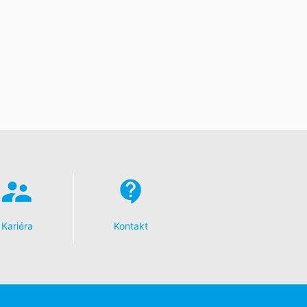
toré na základe Vášho súhlasu alebo
 inú zodpovednú osobu, stane sa tak
e o rozsiahle poskytnutie informácií
dykoľvek vyžadovať opravu, vymazanie
Kariéra
Kontakt