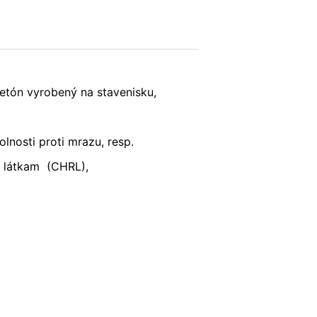
; upozorňujeme však na to, že v takom
krem toho môžete zabrániť evidovaniu
POŠLI
(vrátene Vašej IP-adresy) pre Google,
etón vyrobený na stavenisku,
ete prehliadačový plugin, ktorý je
lnosti proti mrazu, resp.
 látkam (CHRL),
Vašich údajov. Osadí sa Opt-Out-
ní o ochrane údajov Google:
s v plnej miere presadzujeme prísne