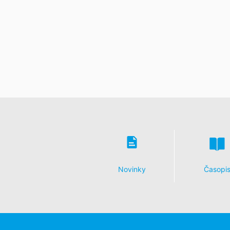
Düsseldorf.
Právo na prenosnosť údajov
Prislúcha Vám právo, nechať vydať sebe 
v rámci plnenia zmluvy spracovávame v
len v tom prípade, ak je to technicky m
Právo na informácie, opravu, zmazani
Podľa čl. 15 DSGVO - Základného nariad
uložených k Vašej osobe. Podľa čl. 17
a zablokovanie jednotlivých osobných ú
Novinky
Časopi