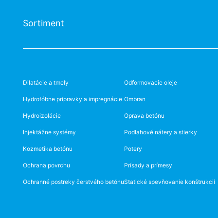
Sortiment
Dilatácie a tmely
Odformovacie oleje
Hydrofóbne prípravky a impregnácie
Ombran
Hydroizolácie
Oprava betónu
Injektážne systémy
Podlahové nátery a stierky
Kozmetika betónu
Potery
Ochrana povrchu
Prísady a prímesy
Ochranné postreky čerstvého betónu
Statické spevňovanie konštrukcií