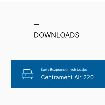
You Tube
Naša webová stránka používa pluginy s
Cherry Ave., San Bruno, CA 94066, USA.
YouTube. Serveru YouTube bude oznámené
priradiť Vaše správanie sa pri surfova
YouTube-účtu. YouTube sa používa v záu
písm. f DSGVO - Základného nariadenia 
DOWNLOADS
Ďalšie informácie týkajúce sa zaobchád
de/policies/privacy
.
V rámci YouTube neuchovávame žiadne o
Odvolanie Vášho súhlasu so spracova
Karty Bezpecnostnych Udajov
Spracovanie údajov v rámci niektorých p
PDF
Centrament Air 220
Stačí ak nám zašlete napr. neformálne 
odvolaním nedotknutá.
Právo podať sťažnosť príslušnému d
V prípade porušení práva ochrany údaj
úradom pre oblasť práva ochrany údajov