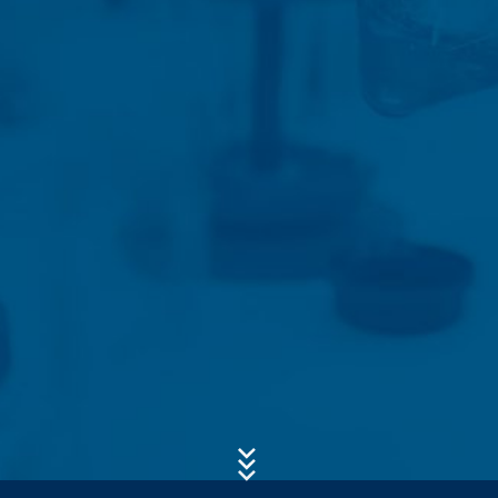
- čas návštevy servera
- IP-adresa.
Predmet*
Tieto dáta sa nespájajú s inými dátami z iných zdrojov.
Serverové log-údaje sa uchovávajú maximálne 7 dní
a následne sa vymažú. Údaje sa uchovávajú
z bezpečnostných dôvodov, aby bolo možné objasniť
Správa
napr. prípady zneužitia. Ak sa dáta musia uchovať
z dôkazných dôvodov, sú vylúčené z procesu
vymazania až do definitívneho objasnenia prípadu. Pre
toto obdobie bude spracovanie obmedzené.
Kontaktné formuláre
Ponúkame Vám kontaktný formulár , aby ste s nami
mohli nadviazať kontakt na dobrovoľnej báze. V rámci
kontaktného formuláru evidujeme osobné údaje (meno,
priezvisko, údaje týkajúce sa adresy, telefónne čísla, e-
mailovú adresu), tému a obsah Vašej správy, ako aj
Nahrajte svoj životopis
informačný materiál, o ktorý žiadate. Tieto údaje
Celková veľkosť súboru:
MB /
MB
využívame na to, aby sme zodpovedali Vašu
Súhlasím so
zásadami ochrany osobných údajov
vo firme MC-
požiadavku. Spracovaním údajov sledujeme oprávnený
Bauchemie