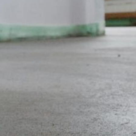
ch štátoch Európskej únie alebo v iných
h prípadoch sa prenáša plná IP-adresa
žije spoločnosť Google tieto informácie
nke a na poskytnutie ďalších služieb
sa poskytnutá Vašim prehliadačom
; upozorňujeme však na to, že v takom
krem toho môžete zabrániť evidovaniu
(vrátene Vašej IP-adresy) pre Google,
ete prehliadačový plugin, ktorý je
Vašich údajov. Osadí sa Opt-Out-