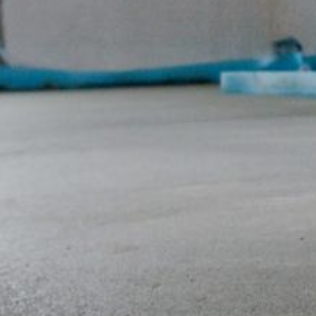
reklamu.
Anonymizácia IP
Na tejto stránke sme aktivovali funkciu
Predmet*
zmluvných štátoch dohody o Európskom
na server spoločnosti Google do USA a t
na vyhodnotenie Vášho používania webove
prevádzkovateľovi webovej stránky spoj
v rámci Google Analytics nebude zlúčen
Správa
Prehliadačový plugin
Ukladaniu cookies do pamäte môžete za
prípade sa môže stať, že nebudete môcť
údajov, ktoré sa vytvárajú prostredníct
ako aj zabrániť spracovaniu týchto údaj
k dispozícii pod nasledujúcim hyperte
https://tools.google.com/dlpage/gaopto
Námietka proti evidencii údajov
Kliknutím na nasledujúci hypertextový 
Nahrajte svoj životopis
Cookie, ktorý zabráni evidovaniu Vašich
Disable Google Analytics
Celková veľkosť súboru: