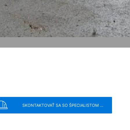
ní o ochrane údajov Google:
POŠLI
s v plnej miere presadzujeme prísne
eľom stránok je YouTube, LLC, 901
vytvorí sa spojenie na servery
šom YouTube-účte, umožníte YouTube
sobnom, že sa odhlásite z Vášho
ávnený záujem v zmysle čl. 6 ods. 1
 YouTube pod:
https://www.google.de/intl/
SKONTAKTOVAŤ SA SO ŠPECIALISTOM ...