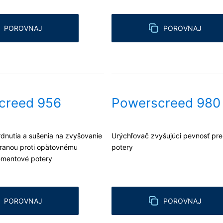
POROVNAJ
POROVNAJ
creed 956
Powerscreed 980
dnutia a sušenia na zvyšovanie
Urýchľovač zvyšujúci pevnosť pr
hranou proti opätovnému
potery
cementové potery
POROVNAJ
POROVNAJ