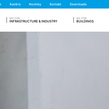
We'll get back to you
e
Kariéra
Novinky
Kontakt
Downloads
Feel free to contact 
z iných zdrojov. Serverové log-údaje sa uchovávajú maximálne 7 dní
aby bolo možné objasniť napr. prípady zneužitia. Ak sa dáta musi
MC FOR
MC FOR
finitívneho objasnenia prípadu. Pre toto obdobie bude spracovanie
INFRASTRUCTURE & INDUSTRY
BUILDINGS
ste s nami mohli nadviazať kontakt na dobrovoľnej báze. V rámci 
sa adresy, telefónne čísla, e-mailovú adresu), tému a obsah Vašej sp
SVOJ ŽIVOTOPIS
 aby sme zodpovedali Vašu požiadavku. Spracovaním údajov sleduj
O - Základné nariadenie o ochrane údajov). Okrem toho sme na zákl
kladné nariadenie o ochrane údajov) povinní ich uchovávať. Údaje s
áklade nášho poverenia. Údaje sa neposkytujú ďalej tretím osobám. 
 poskytnutím do tretích krajín mimo Európskeho hospodárskeho prie
Priezvisko*
lužby na webovú analýzu Google Analytics. Poskytovateľom je Googl
alytics používa tzv. "cookies". To sú textové súbory, ktoré sa ulo
šej strany. Informácie o Vašom spôsobe používania tejto webovej st
 USA a tam sa uložia do pamäte.
Telefónne číslo
pamäte sa uskutočňuje na základe čl. 6 ods. 1 písm. f DSGVO - Zákl
vnený záujem na analýze užívateľského správania, aby mohol optima