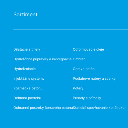
Sortiment
Dilatácie a tmely
Odformovacie oleje
Hydrofóbne prípravky a impregnácie
Ombran
Hydroizolácie
Oprava betónu
Injektážne systémy
Podlahové nátery a stierky
Kozmetika betónu
Potery
Ochrana povrchu
Prísady a prímesy
Ochranné postreky čerstvého betónu
Statické spevňovanie konštrukcií