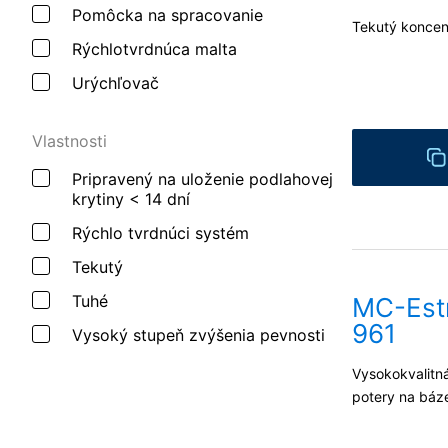
Pomôcka na spracovanie
Tekutý koncent
Rýchlotvrdnúca malta
Urýchľovač
Vlastnosti
Pripravený na uloženie podlahovej
krytiny < 14 dní
Rýchlo tvrdnúci systém
Tekutý
Tuhé
MC-Estr
961
Vysoký stupeň zvýšenia pevnosti
Vysokokvalitn
potery na báz