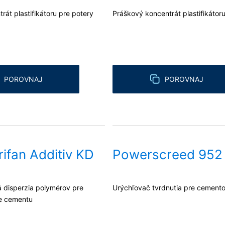
rát plastifikátoru pre potery
Práškový koncentrát plastifikátor
POROVNAJ
POROVNAJ
ifan Additiv KD
Powerscreed 952
á disperzia polymérov pre
Urýchľovač tvrdnutia pre cement
e cementu