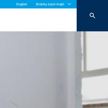
 with an answer as soon as possible.
English
Stránky iných krajín
us again should you find necessary.
 a následne sa vymažú. Údaje sa
a uchovať z dôkazných dôvodov, sú
 obmedzené.
kontaktného formuláru evidujeme osobné
rávy, ako aj informačný materiál, o ktorý
eme oprávnený záujem zodpovedať Vaše
ade predpisov obchodného a daňového
a postupujú nášmu poskytovateľovi
Vyššie uvedené údaje plánujeme po dobu
storu sa neuvažuje.
e Inc., 1600 Amphitheatre Parkway
žia vo Vašom počítači a umožnia analýzu
ránky, ktoré cookie vytvorí, sa
adné nariadenie o ochrane údajov.
lizovať svoju internetovú ponuku a aj