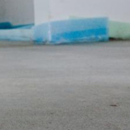
 anonymizácie IP. Vďaka tomu Google skráti Vašu IP-adresu v členský
 hospodárskom priestore pred prenosom do USA. Len vo výnimočnýc
am sa skráti. Z poverenia prevádzkovateľa tejto webovej stránky pou
j stránky, na zostavenie správ o Vašich aktivitách na webovej strá
ené s používaním webovej stránky a používaním internetu. IP-adre
á s inými údajmi Google.
brániť zodpovedajúcim nastavením Vášho prehliadačového softwaru
 v plnom rozsahu využívať všetky funkcie tejto webovej stránky. O
vom cookie a ktoré sa vzťahujú na používanie tejto webovej stránky 
ov spoločnosťou Google takým spôsobom, že si stiahnete a nainštaluj
xtovým odkazom:
ut?hl=en
odkaz môžete prostredníctvom Google Analytics zabrániť evidovaniu 
 údajov pri budúcich návštevách tejto webovej stránky:
MB /
MB