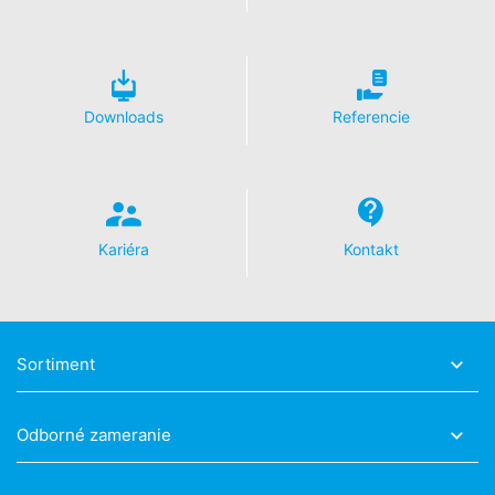
Disable Google Analytics
Viac informácií týkajúcich sa zaobchádzania s údajmi
o používateľoch v Google Analytics nájdete v prehlásení
o ochrane údajov Google:
Downloads
Referencie
https://support.google.com/analytics/answer/600424
5?hl=en
Spracovanie údajov o zákazke
So spoločnosťou Google sme uzavreli zmluvu
o spracovaní údajov o zákazke a pri využívaní Google
Kariéra
Kontakt
Analytics v plnej miere presadzujeme prísne nariadenia
nemeckých úradov na ochranu údajov.
You Tube
Naša webová stránka používa pluginy stránky YouTube
prevádzkovanej spoločnosťou Google.
Sortiment
Prevádzkovateľom stránok je YouTube, LLC, 901
Cherry Ave., San Bruno, CA 94066, USA. Keď navštívite
jednu z našich stránok vybavenú YouTube-pluginom,
Odborné zameranie
vytvorí sa spojenie na servery YouTube. Serveru
YouTube bude oznámené, ktorú z našich stránok ste
navštívili. Keď ste prihlásený vo Vašom YouTube-účte,