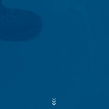
Tieto dáta sa nespájajú s inými dátami z iných zdrojov.
Serverové log-údaje sa uchovávajú maximálne 7 dní
a následne sa vymažú. Údaje sa uchovávajú
z bezpečnostných dôvodov, aby bolo možné objasniť
Predmet*
napr. prípady zneužitia. Ak sa dáta musia uchovať
z dôkazných dôvodov, sú vylúčené z procesu
vymazania až do definitívneho objasnenia prípadu. Pre
toto obdobie bude spracovanie obmedzené.
Správa
Kontaktné formuláre
Ponúkame Vám kontaktný formulár , aby ste s nami
mohli nadviazať kontakt na dobrovoľnej báze. V rámci
kontaktného formuláru evidujeme osobné údaje (meno,
priezvisko, údaje týkajúce sa adresy, telefónne čísla, e-
mailovú adresu), tému a obsah Vašej správy, ako aj
informačný materiál, o ktorý žiadate. Tieto údaje
využívame na to, aby sme zodpovedali Vašu
požiadavku. Spracovaním údajov sledujeme oprávnený
Nahrajte svoj životopis
záujem zodpovedať Vaše požiadavky (čl. 6 ods. 1 písm.
Celková veľkosť súboru:
MB /
MB
f DSGVO - Základné nariadenie o ochrane údajov).
Súhlasím so
Okrem toho sme na základe predpisov obchodného
zásadami ochrany osobných údajov
vo firme MC-
Bauchemie
a daňového práva (čl. 6 ods. 1 písm. c DSGVO -