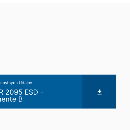
eľom stránok je YouTube, LLC, 901
vytvorí sa spojenie na servery
šom YouTube-účte, umožníte YouTube
sobnom, že sa odhlásite z Vášho
ávnený záujem v zmysle čl. 6 ods. 1
 YouTube pod:
https://www.google.de/intl/
nostnych Udajov
 už udelili, môžete kedykoľvek odvolať.
 2095 ESD -
uskutočnená do odvolania zostáva
ente B
mu úradu. Príslušným dozorujúcim
 Severného Porýnia-Vestfálska,