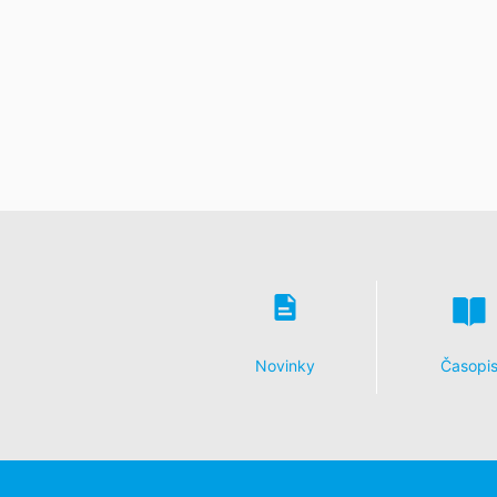
Düsseldorf.
Právo na prenosnosť údajov
Prislúcha Vám právo, nechať vydať sebe 
v rámci plnenia zmluvy spracovávame v
len v tom prípade, ak je to technicky m
Právo na informácie, opravu, zmazani
Podľa čl. 15 DSGVO - Základného nariad
uložených k Vašej osobe. Podľa čl. 17
a zablokovanie jednotlivých osobných ú
Novinky
Časopi