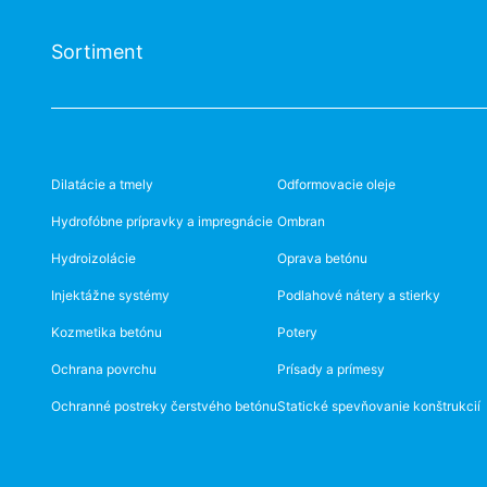
Sortiment
Dilatácie a tmely
Odformovacie oleje
Hydrofóbne prípravky a impregnácie
Ombran
Hydroizolácie
Oprava betónu
Injektážne systémy
Podlahové nátery a stierky
Kozmetika betónu
Potery
Ochrana povrchu
Prísady a prímesy
Ochranné postreky čerstvého betónu
Statické spevňovanie konštrukcií