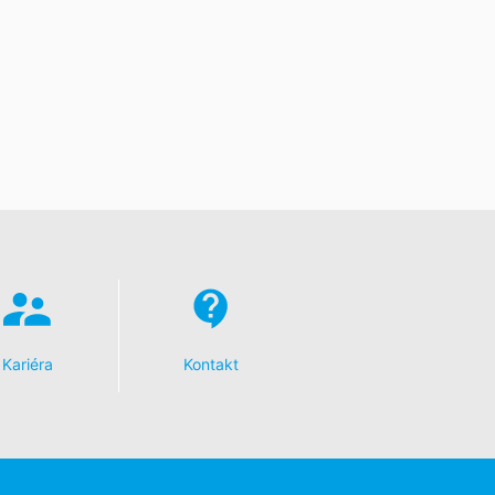
toré na základe Vášho súhlasu alebo
 inú zodpovednú osobu, stane sa tak
e o rozsiahle poskytnutie informácií
dykoľvek vyžadovať opravu, vymazanie
Kariéra
Kontakt