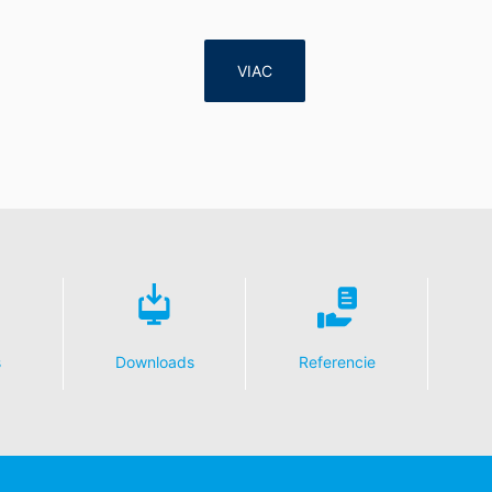
alebo tretej osobe, v bežnom, strojovo čitateľnom formáte, údaje, k
VIAC
 automatizovanej podobe. Keď požadujete priamy prevod údajov na
ožné.
e, zablokovanie
enia o ochrane údajov máte kedykoľvek právo požiadať MC-Bauchemi
 DSGVO - Základného nariadenia o ochrane údajov môžete od nás ke
dajov.
s
Downloads
Referencie