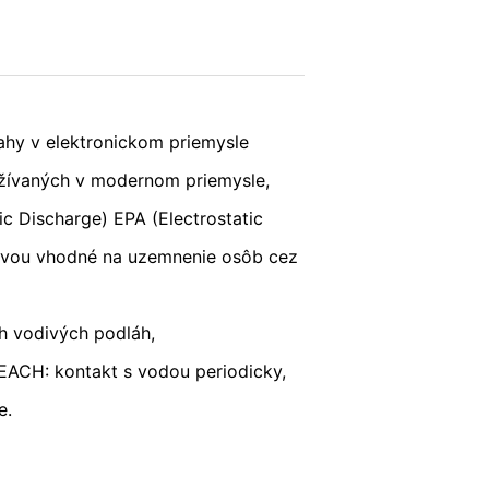
; upozorňujeme však na to, že v takom
krem toho môžete zabrániť evidovaniu
POŠLI
(vrátene Vašej IP-adresy) pre Google,
ahy v elektronickom priemysle
ete prehliadačový plugin, ktorý je
užívaných v modernom priemysle,
ic Discharge) EPA (Electrostatic
uvou vhodné na uzemnenie osôb cez
Vašich údajov. Osadí sa Opt-Out-
 vodivých podláh,
ní o ochrane údajov Google:
EACH: kontakt s vodou periodicky,
e.
s v plnej miere presadzujeme prísne