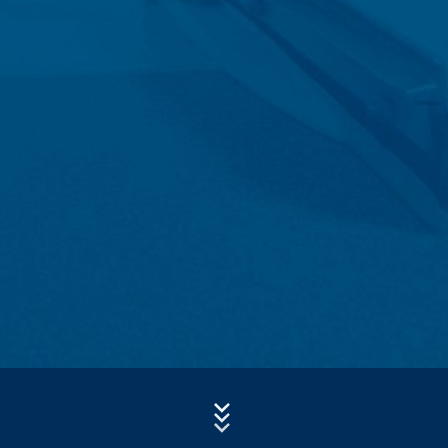
- referenčný URL
- názov hostiteľa pristupujúceho počítača
Predmet*
- čas návštevy servera
- IP-adresa.
Správa
Tieto dáta sa nespájajú s inými dátami z iných zdrojov.
Serverové log-údaje sa uchovávajú maximálne 7 dní
a následne sa vymažú. Údaje sa uchovávajú
z bezpečnostných dôvodov, aby bolo možné objasniť
napr. prípady zneužitia. Ak sa dáta musia uchovať
z dôkazných dôvodov, sú vylúčené z procesu
vymazania až do definitívneho objasnenia prípadu. Pre
toto obdobie bude spracovanie obmedzené.
Nahrajte svoj životopis
Kontaktné formuláre
Ponúkame Vám kontaktný formulár , aby ste s nami
Celková veľkosť súboru:
MB /
MB
mohli nadviazať kontakt na dobrovoľnej báze. V rámci
Súhlasím so
zásadami ochrany osobných údajov
vo firme MC-
Bauchemie
kontaktného formuláru evidujeme osobné údaje (meno,