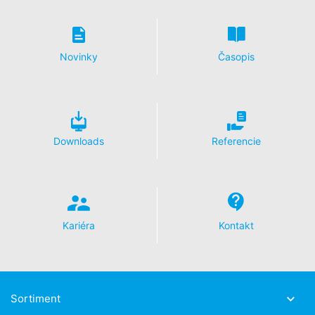
prevádzkovateľa tejto webovej stránky použije
spoločnosť Google tieto informácie na vyhodnotenie
Vášho používania webovej stránky, na zostavenie správ
o Vašich aktivitách na webovej stránke a na poskytnutie
Novinky
Časopis
ďalších služieb prevádzkovateľovi webovej stránky
spojené s používaním webovej stránky a používaním
internetu. IP-adresa poskytnutá Vašim prehliadačom
v rámci Google Analytics nebude zlúčená s inými údajmi
Google.
Downloads
Referencie
Prehliadačový plugin
Ukladaniu cookies do pamäte môžete zabrániť
zodpovedajúcim nastavením Vášho prehliadačového
softwaru; upozorňujeme však na to, že v takom prípade
sa môže stať, že nebudete môcť v plnom rozsahu
využívať všetky funkcie tejto webovej stránky. Okrem
Kariéra
Kontakt
toho môžete zabrániť evidovaniu údajov, ktoré sa
vytvárajú prostredníctvom cookie a ktoré sa vzťahujú
na používanie tejto webovej stránky (vrátene Vašej IP-
adresy) pre Google, ako aj zabrániť spracovaniu týchto
údajov spoločnosťou Google takým spôsobom, že si
Sortiment
stiahnete a nainštalujete prehliadačový plugin, ktorý je