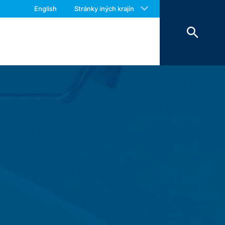
 with an answer as soon as possible.
zatvorení prehliadača. Pri deaktivovaní
English
Stránky iných krajín
us again should you find necessary.
h, Vami požadovaných funkcií, budú
zkovateľ webovej stránky má oprávnený
ich služieb. Pokiaľ sa ukladajú do
o Prehlásení o ochrane údajov.
kies externých komponentov, pre ktoré
me a ukladáme do pamäte (čl. 6 ods. 1
ch, ktoré nám Váš prehliadač