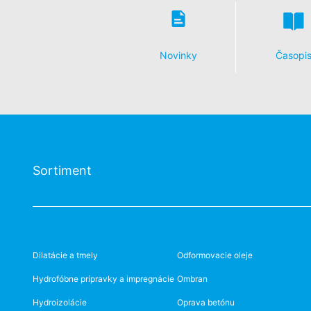
Kliknutím na nasledujúci hypertextový 
Cookie, ktorý zabráni evidovaniu Vašich
Disable Google Analytics
Novinky
Časopi
Viac informácií týkajúcich sa zaobchádz
https://support.google.com/analytics/
Spracovanie údajov o zákazke
So spoločnosťou Google sme uzavreli zm
nariadenia nemeckých úradov na ochran
You Tube
Sortiment
Naša webová stránka používa pluginy s
Cherry Ave., San Bruno, CA 94066, USA.
YouTube. Serveru YouTube bude oznámené
priradiť Vaše správanie sa pri surfova
YouTube-účtu. YouTube sa používa v záu
písm. f DSGVO - Základného nariadenia 
Dilatácie a tmely
Odformovacie oleje
Ďalšie informácie týkajúce sa zaobchád
Hydrofóbne prípravky a impregnácie
Ombran
de/policies/privacy
.
Hydroizolácie
Oprava betónu