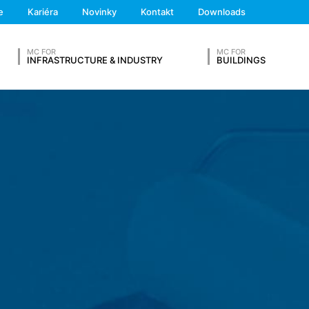
We'll get back to you
o celkove, a aby ste aj aktivovali automatické vymazanie cookies pri 
e
Kariéra
Novinky
Kontakt
Downloads
Feel free to contact 
osti tejto webovej stránky.
MC FOR
MC FOR
 elektronického komunikačného postupu alebo k poskytnutiu určitýc
INFRASTRUCTURE & INDUSTRY
BUILDINGS
. 1 písm. f DSGVO (Základné nariadenie o ochrane údajov). Prevád
záujme technicky bezchybného a optimalizovaného sprístupnenia svoj
rané na analýzu Vášho spôsobu hľadania), sú zvlášť uvedené v tomt
ópskeho hospodárskeho priestoru nemáme v úmysle (s výnimkou coo
SVOJ ŽIVOTOPIS
y, na základe nášho oprávneného záujmu, automaticky zhromažďuje
ochrane údajov) informácie v takzvaných serverových log-databáza
Priezvisko*
Telefónne číslo
ča