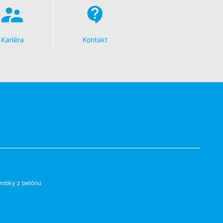
Vašich údajov. Osadí sa Opt-Out-
Kariéra
Kontakt
ní o ochrane údajov Google:
s v plnej miere presadzujeme prísne
eľom stránok je YouTube, LLC, 901
vytvorí sa spojenie na servery
šom YouTube-účte, umožníte YouTube
sobnom, že sa odhlásite z Vášho
ávnený záujem v zmysle čl. 6 ods. 1
robky z betónu
 YouTube pod:
https://www.google.de/intl/