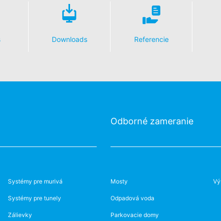
odkaz môžete prostredníctvom Google Analytics zabrániť evidovaniu 
 údajov pri budúcich návštevách tejto webovej stránky:
s
Downloads
Referencie
ania s údajmi o používateľoch v Google Analytics nájdete v prehláse
answer/6004245?hl=en
luvu o spracovaní údajov o zákazke a pri využívaní Google Analytic
u údajov.
Odborné zameranie
tránky YouTube prevádzkovanej spoločnosťou Google. Prevádzkovat
 Keď navštívite jednu z našich stránok vybavenú YouTube-pluginom, 
, ktorú z našich stránok ste navštívili. Keď ste prihlásený vo Va
ní priamo k Vášmu osobnému profilu. Môžete tomu zabrániť takým spô
jme pútavej prezentácie našich online-ponúk. Toto predstavuje opr
o ochrane údajov.
Systémy pre murivá
Mosty
Vý
zania s užívateľskými údajmi nájdete v Prehlásení o ochrane údajov
Systémy pre tunely
Odpadová voda
Zálievky
Parkovacie domy