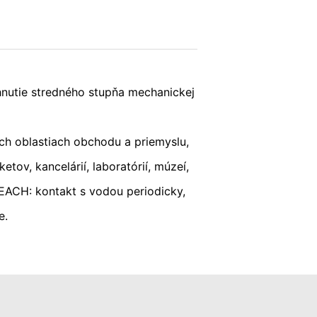
adné nariadenie o ochrane údajov.
lizovať svoju internetovú ponuku a aj
POŠLI
hnutie stredného stupňa mechanickej
ch štátoch Európskej únie alebo v iných
h prípadoch sa prenáša plná IP-adresa
žije spoločnosť Google tieto informácie
ch oblastiach obchodu a priemyslu,
nke a na poskytnutie ďalších služieb
sa poskytnutá Vašim prehliadačom
etov, kancelárií, laboratórií, múzeí,
EACH: kontakt s vodou periodicky,
; upozorňujeme však na to, že v takom
e.
krem toho môžete zabrániť evidovaniu
(vrátene Vašej IP-adresy) pre Google,
ete prehliadačový plugin, ktorý je