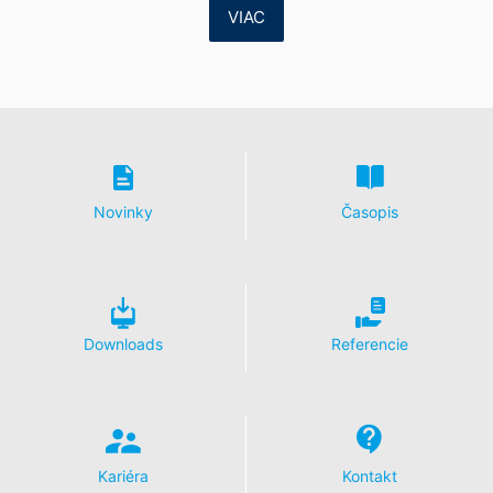
VIAC
Odvolanie Vášho súhlasu so spracovaním údajov
Spracovanie údajov v rámci niektorých procesov je
možné len s Vašim výslovným súhlasom. Súhlas, ktorý
ste už udelili, môžete kedykoľvek odvolať. Stačí ak nám
zašlete napr. neformálne oznámenie prostredníctvom e-
mailu. Zákonnosť spracovania údajov uskutočnená do
odvolania zostáva odvolaním nedotknutá.
Novinky
Časopis
Právo podať sťažnosť príslušnému dozorujúcemu
úradu
V prípade porušení práva ochrany údajov má dotknutá
osoba právo podať sťažnosť príslušnému dozorujúcemu
úradu. Príslušným dozorujúcim úradom pre oblasť práva
ochrany údajov je krajinská zmocnenkyňa pre ochranu
Downloads
Referencie
údajov a informačnú slobodu Severného Porýnia-
Vestfálska, Düsseldorf.
Právo na prenosnosť údajov
Prislúcha Vám právo, nechať vydať sebe alebo tretej
osobe, v bežnom, strojovo čitateľnom formáte, údaje,
Kariéra
Kontakt