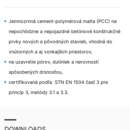
Námietka proti evidencii údajov
Kliknutím na nasledujúci hypertextový odkaz môžete
prostredníctvom Google Analytics zabrániť evidovaniu
Vašich údajov. Osadí sa Opt-Out-Cookie, ktorý zabráni
Jemnozrnná cement-polymérová malta (PCC) na
evidovaniu Vašich údajov pri budúcich návštevách tejto
nepochôdzne a nepojazdné betónové konštrukčné
webovej stránky:
Disable Google Analytics
prvky nových a pôvodných stavieb, vhodná do
Viac informácií týkajúcich sa zaobchádzania s údajmi
vnútorných a aj vonkajších priestorov,
o používateľoch v Google Analytics nájdete v prehlásení
o ochrane údajov Google:
na uzavretie pórov, dutiniek a nerovností
https://support.google.com/analytics/answer/600424
spôsobených drsnosťou,
5?hl=en
certifikovaná podľa STN EN 1504 časť 3 pre
Spracovanie údajov o zákazke
So spoločnosťou Google sme uzavreli zmluvu
princíp 3, metódy 3.1 a 3.3.
o spracovaní údajov o zákazke a pri využívaní Google
Analytics v plnej miere presadzujeme prísne nariadenia
nemeckých úradov na ochranu údajov.
You Tube
Naša webová stránka používa pluginy stránky YouTube
DOWNLOADS
prevádzkovanej spoločnosťou Google.