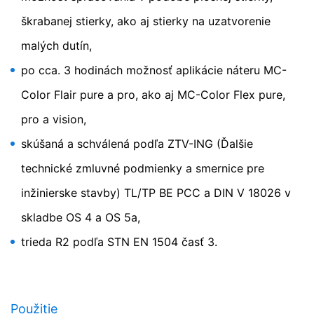
o Vašich aktivitách na webovej stránke a na poskytnutie
škrabanej stierky, ako aj stierky na uzatvorenie
ďalších služieb prevádzkovateľovi webovej stránky
Jemná malta na vyrovnanie betónových povrchov
spojené s používaním webovej stránky a používaním
malých dutín,
internetu. IP-adresa poskytnutá Vašim prehliadačom
v rámci Google Analytics nebude zlúčená s inými údajmi
po cca. 3 hodinách možnosť aplikácie náteru MC-
Google.
Color Flair pure a pro, ako aj MC-Color Flex pure,
Prehliadačový plugin
pro a vision,
Ukladaniu cookies do pamäte môžete zabrániť
zodpovedajúcim nastavením Vášho prehliadačového
skúšaná a schválená podľa ZTV-ING (Ďalšie
softwaru; upozorňujeme však na to, že v takom prípade
sa môže stať, že nebudete môcť v plnom rozsahu
technické zmluvné podmienky a smernice pre
využívať všetky funkcie tejto webovej stránky. Okrem
inžinierske stavby) TL/TP BE PCC a DIN V 18026 v
toho môžete zabrániť evidovaniu údajov, ktoré sa
vytvárajú prostredníctvom cookie a ktoré sa vzťahujú
skladbe OS 4 a OS 5a,
na používanie tejto webovej stránky (vrátene Vašej IP-
adresy) pre Google, ako aj zabrániť spracovaniu týchto
trieda R2 podľa STN EN 1504 časť 3.
údajov spoločnosťou Google takým spôsobom, že si
stiahnete a nainštalujete prehliadačový plugin, ktorý je
k dispozícii pod nasledujúcim hypertextovým odkazom:
https://tools.google.com/dlpage/gaoptout?hl=en
Použitie