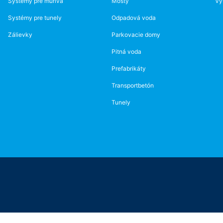
Systémy pre murivá
Mosty
Vý
Systémy pre tunely
Odpadová voda
Zálievky
Parkovacie domy
Pitná voda
Prefabrikáty
Transportbetón
Tunely