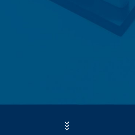
- použitý operačný systém
- referenčný URL
Predmet*
- názov hostiteľa pristupujúceho počítača
- čas návštevy servera
Správa
- IP-adresa.
Tieto dáta sa nespájajú s inými dátami z iných zdrojov.
Serverové log-údaje sa uchovávajú maximálne 7 dní
a následne sa vymažú. Údaje sa uchovávajú
z bezpečnostných dôvodov, aby bolo možné objasniť
napr. prípady zneužitia. Ak sa dáta musia uchovať
z dôkazných dôvodov, sú vylúčené z procesu
vymazania až do definitívneho objasnenia prípadu. Pre
toto obdobie bude spracovanie obmedzené.
Nahrajte svoj životopis
Celková veľkosť súboru:
MB /
MB
Kontaktné formuláre
Súhlasím so
zásadami ochrany osobných údajov
vo firme MC-
Ponúkame Vám kontaktný formulár , aby ste s nami
Bauchemie