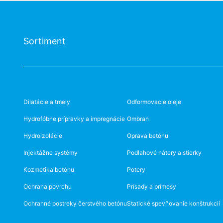
Sortiment
Dilatácie a tmely
Odformovacie oleje
Hydrofóbne prípravky a impregnácie
Ombran
Hydroizolácie
Oprava betónu
Injektážne systémy
Podlahové nátery a stierky
Kozmetika betónu
Potery
Ochrana povrchu
Prísady a prímesy
Ochranné postreky čerstvého betónu
Statické spevňovanie konštrukcií