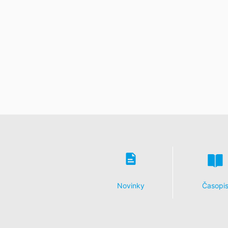
Právo na prenosnosť údajov
Prislúcha Vám právo, nechať vydať sebe 
v rámci plnenia zmluvy spracovávame v
len v tom prípade, ak je to technicky m
Právo na informácie, opravu, zmazani
Podľa čl. 15 DSGVO - Základného nariad
uložených k Vašej osobe. Podľa čl. 17
a zablokovanie jednotlivých osobných ú
Novinky
Časopi