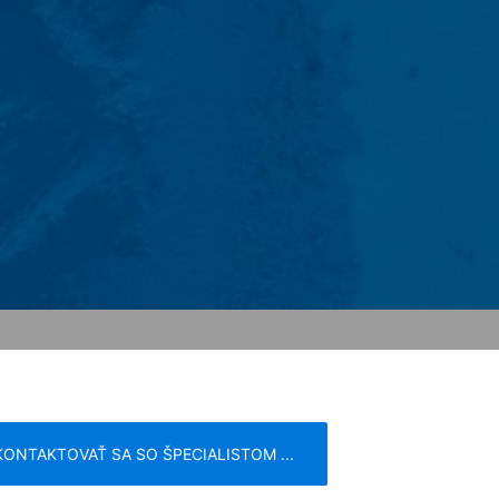
eme oprávnený záujem zodpovedať Vaše
ade predpisov obchodného a daňového
a postupujú nášmu poskytovateľovi
Vyššie uvedené údaje plánujeme po dobu
storu sa neuvažuje.
e Inc., 1600 Amphitheatre Parkway
žia vo Vašom počítači a umožnia analýzu
ránky, ktoré cookie vytvorí, sa
adné nariadenie o ochrane údajov.
lizovať svoju internetovú ponuku a aj
ch štátoch Európskej únie alebo v iných
h prípadoch sa prenáša plná IP-adresa
žije spoločnosť Google tieto informácie
KONTAKTOVAŤ SA SO ŠPECIALISTOM ...
nke a na poskytnutie ďalších služieb
sa poskytnutá Vašim prehliadačom