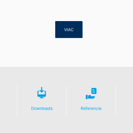
alebo tretej osobe, v bežnom, strojovo čitateľnom formáte, údaje, k
 automatizovanej podobe. Keď požadujete priamy prevod údajov na
ožné.
VIAC
e, zablokovanie
enia o ochrane údajov máte kedykoľvek právo požiadať MC-Bauchemi
 DSGVO - Základného nariadenia o ochrane údajov môžete od nás ke
dajov.
s
Downloads
Referencie