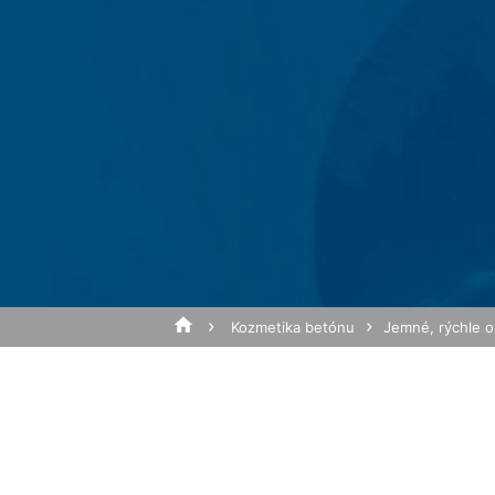
žiadate. Tieto údaje využívame na to,
požiadavky (čl. 6 ods. 1 písm. f DSGV
práva (čl. 6 ods. 1 písm. c DSGVO - Zá
hostingu, ktorý poskytuje hosting na z
Predmet*
10 rokov uchovať a potom zmazať. S ich
Google Analytics
Táto webová stránka využíva funkcie s
Mountain View, CA 94043, USA. Google An
spôsobu používania webovej stránky z Va
Správa
spravidla prenášajú na server Google v
Ukladanie Google-Analytics-Cookies do 
Prevádzkovateľ webovej stránky má oprá
reklamu.
Kozmetika betónu
Jemné, rýchle o
Anonymizácia IP
Na tejto stránke sme aktivovali funkciu
zmluvných štátoch dohody o Európskom
na server spoločnosti Google do USA a t
Nahrajte svoj životopis
na vyhodnotenie Vášho používania webove
prevádzkovateľovi webovej stránky spoj
Celková veľkosť súboru: