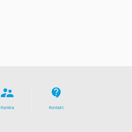
toré na základe Vášho súhlasu alebo
 inú zodpovednú osobu, stane sa tak
e o rozsiahle poskytnutie informácií
dykoľvek vyžadovať opravu, vymazanie
Kariéra
Kontakt