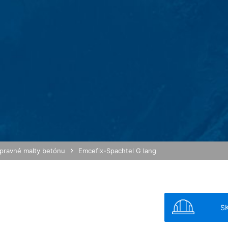
 aby sme zodpovedali Vašu požiadavku. Spracovaním údajov sleduj
O - Základné nariadenie o ochrane údajov). Okrem toho sme na zákl
kladné nariadenie o ochrane údajov) povinní ich uchovávať. Údaje s
áklade nášho poverenia. Údaje sa neposkytujú ďalej tretím osobám. 
 poskytnutím do tretích krajín mimo Európskeho hospodárskeho prie
lužby na webovú analýzu Google Analytics. Poskytovateľom je Googl
alytics používa tzv. "cookies". To sú textové súbory, ktoré sa ulo
šej strany. Informácie o Vašom spôsobe používania tejto webovej st
 USA a tam sa uložia do pamäte.
pamäte sa uskutočňuje na základe čl. 6 ods. 1 písm. f DSGVO - Zákl
vnený záujem na analýze užívateľského správania, aby mohol optima
pravné malty betónu
Emcefix-Spachtel G lang
 anonymizácie IP. Vďaka tomu Google skráti Vašu IP-adresu v členský
 hospodárskom priestore pred prenosom do USA. Len vo výnimočnýc
am sa skráti. Z poverenia prevádzkovateľa tejto webovej stránky pou
S
j stránky, na zostavenie správ o Vašich aktivitách na webovej strá
ené s používaním webovej stránky a používaním internetu. IP-adre
MB /
MB