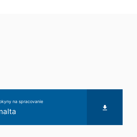
eľom stránok je YouTube, LLC, 901
vytvorí sa spojenie na servery
šom YouTube-účte, umožníte YouTube
sobnom, že sa odhlásite z Vášho
ávnený záujem v zmysle čl. 6 ods. 1
 YouTube pod:
https://www.google.de/intl/
 už udelili, môžete kedykoľvek odvolať.
uskutočnená do odvolania zostáva
okyny na spracovanie
malta
mu úradu. Príslušným dozorujúcim
 Severného Porýnia-Vestfálska,