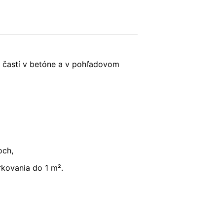
; upozorňujeme však na to, že v takom
krem toho môžete zabrániť evidovaniu
(vrátene Vašej IP-adresy) pre Google,
POŠLI
ete prehliadačový plugin, ktorý je
 častí v betóne a v pohľadovom
Vašich údajov. Osadí sa Opt-Out-
och,
ní o ochrane údajov Google:
kovania do 1 m².
s v plnej miere presadzujeme prísne