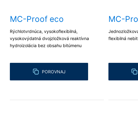
So spoločnosťou Google sme uzavreli zm
nariadenia nemeckých úradov na ochran
MC-Proof eco
MC-Pro
You Tube
Naša webová stránka používa pluginy s
Rýchlotvrdnúca, vysokoflexibilná,
Jednozložková
Cherry Ave., San Bruno, CA 94066, USA.
YouTube. Serveru YouTube bude oznámené
vysokovýdatná dvojzložková reaktívna
flexibilná neb
priradiť Vaše správanie sa pri surfova
hydroizolácia bez obsahu bitúmenu
YouTube-účtu. YouTube sa používa v záu
písm. f DSGVO - Základného nariadenia 
Ďalšie informácie týkajúce sa zaobchád
POROVNAJ
de/policies/privacy
.
V rámci YouTube neuchovávame žiadne o
Odvolanie Vášho súhlasu so spracova
Spracovanie údajov v rámci niektorých p
Stačí ak nám zašlete napr. neformálne 
odvolaním nedotknutá.
Právo podať sťažnosť príslušnému d