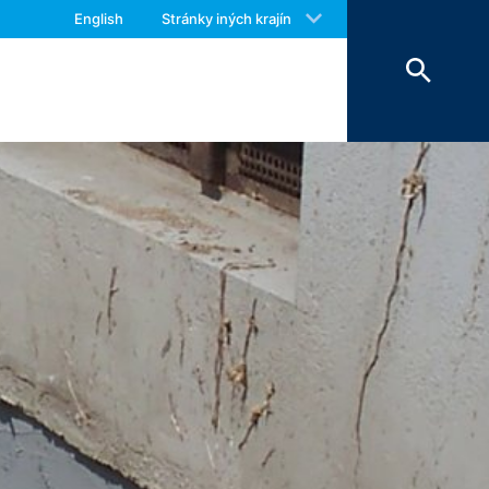
 with an answer as soon as possible.
English
Stránky iných krajín
us again should you find necessary.
me a ukladáme do pamäte (čl. 6 ods. 1
ch, ktoré nám Váš prehliadač
 a následne sa vymažú. Údaje sa
a uchovať z dôkazných dôvodov, sú
 obmedzené.