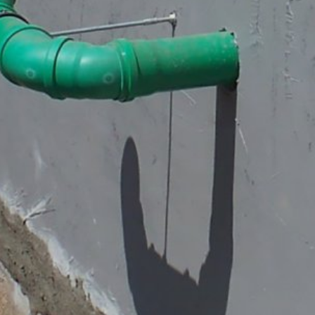
ste s nami mohli nadviazať kontakt na dobrovoľnej báze. V rámci 
sa adresy, telefónne čísla, e-mailovú adresu), tému a obsah Vašej sp
 aby sme zodpovedali Vašu požiadavku. Spracovaním údajov sleduj
O - Základné nariadenie o ochrane údajov). Okrem toho sme na zákl
kladné nariadenie o ochrane údajov) povinní ich uchovávať. Údaje s
áklade nášho poverenia. Údaje sa neposkytujú ďalej tretím osobám. 
 poskytnutím do tretích krajín mimo Európskeho hospodárskeho prie
lužby na webovú analýzu Google Analytics. Poskytovateľom je Googl
alytics používa tzv. "cookies". To sú textové súbory, ktoré sa ulo
šej strany. Informácie o Vašom spôsobe používania tejto webovej st
 USA a tam sa uložia do pamäte.
pamäte sa uskutočňuje na základe čl. 6 ods. 1 písm. f DSGVO - Zákl
vnený záujem na analýze užívateľského správania, aby mohol optima
 anonymizácie IP. Vďaka tomu Google skráti Vašu IP-adresu v členský
 hospodárskom priestore pred prenosom do USA. Len vo výnimočnýc
MB /
MB