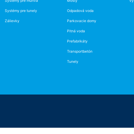
Systémy pre murivá
Mosty
Vý
Systémy pre tunely
Odpadová voda
Zálievky
Parkovacie domy
Pitná voda
Prefabrikáty
Transportbetón
Tunely