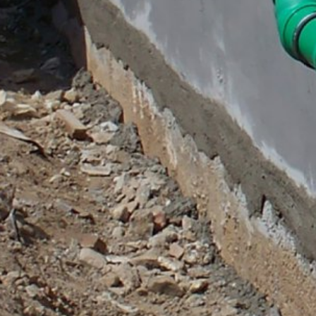
Kontaktné formuláre
Ponúkame Vám kontaktný formulár , aby 
údaje (meno, priezvisko, údaje týkajúce 
žiadate. Tieto údaje využívame na to,
Predmet*
požiadavky (čl. 6 ods. 1 písm. f DSGV
práva (čl. 6 ods. 1 písm. c DSGVO - Zá
hostingu, ktorý poskytuje hosting na z
10 rokov uchovať a potom zmazať. S ich
Google Analytics
Správa
Táto webová stránka využíva funkcie s
Mountain View, CA 94043, USA. Google An
spôsobu používania webovej stránky z Va
spravidla prenášajú na server Google v
Ukladanie Google-Analytics-Cookies do 
Prevádzkovateľ webovej stránky má oprá
reklamu.
Anonymizácia IP
Nahrajte svoj životopis
Na tejto stránke sme aktivovali funkciu
zmluvných štátoch dohody o Európskom
Celková veľkosť súboru: