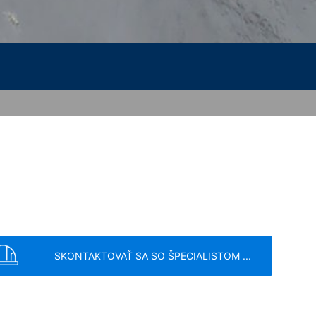
žije spoločnosť Google tieto informácie
nke a na poskytnutie ďalších služieb
sa poskytnutá Vašim prehliadačom
POŠLI
; upozorňujeme však na to, že v takom
krem toho môžete zabrániť evidovaniu
(vrátene Vašej IP-adresy) pre Google,
ete prehliadačový plugin, ktorý je
Vašich údajov. Osadí sa Opt-Out-
SKONTAKTOVAŤ SA SO ŠPECIALISTOM ...
ní o ochrane údajov Google: