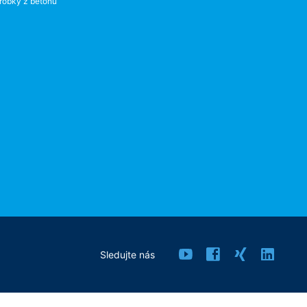
robky z betónu
Sledujte nás