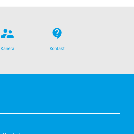
mu úradu. Príslušným dozorujúcim
 Severného Porýnia-Vestfálska,
toré na základe Vášho súhlasu alebo
 inú zodpovednú osobu, stane sa tak
Kariéra
Kontakt
e o rozsiahle poskytnutie informácií
dykoľvek vyžadovať opravu, vymazanie