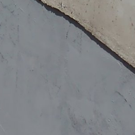
kontaktného formuláru evidujeme osobné
rávy, ako aj informačný materiál, o ktorý
eme oprávnený záujem zodpovedať Vaše
ade predpisov obchodného a daňového
a postupujú nášmu poskytovateľovi
Vyššie uvedené údaje plánujeme po dobu
storu sa neuvažuje.
e Inc., 1600 Amphitheatre Parkway
žia vo Vašom počítači a umožnia analýzu
ránky, ktoré cookie vytvorí, sa
adné nariadenie o ochrane údajov.
lizovať svoju internetovú ponuku a aj
ch štátoch Európskej únie alebo v iných
h prípadoch sa prenáša plná IP-adresa