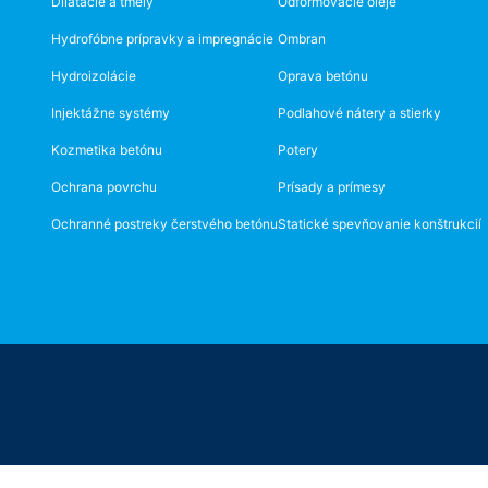
Dilatácie a tmely
Odformovacie oleje
Hydrofóbne prípravky a impregnácie
Ombran
Hydroizolácie
Oprava betónu
Injektážne systémy
Podlahové nátery a stierky
Kozmetika betónu
Potery
Ochrana povrchu
Prísady a prímesy
Ochranné postreky čerstvého betónu
Statické spevňovanie konštrukcií