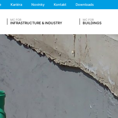
We'll get back to you
e
Kariéra
Novinky
Kontakt
Downloads
Feel free to contact 
y, na základe nášho oprávneného záujmu, automaticky zhromažďuje
MC FOR
MC FOR
ochrane údajov) informácie v takzvaných serverových log-databáza
INFRASTRUCTURE & INDUSTRY
BUILDINGS
SVOJ ŽIVOTOPIS
ča
Priezvisko*
z iných zdrojov. Serverové log-údaje sa uchovávajú maximálne 7 dní
aby bolo možné objasniť napr. prípady zneužitia. Ak sa dáta musi
Telefónne číslo
finitívneho objasnenia prípadu. Pre toto obdobie bude spracovanie