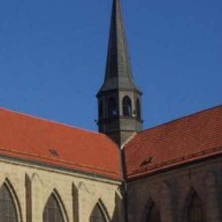
; upozorňujeme však na to, že v takom
krem toho môžete zabrániť evidovaniu
(vrátene Vašej IP-adresy) pre Google,
ete prehliadačový plugin, ktorý je
Vašich údajov. Osadí sa Opt-Out-
ní o ochrane údajov Google:
s v plnej miere presadzujeme prísne