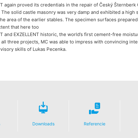
again proved its credentials in the repair of Český Šternberk
 The solid castle masonry was very damp and exhibited a high s
the area of the earlier stables. The specimen surfaces prepare
tent that here too
and EXZELLENT historic, the world’s first cement-free moistur
In all three projects, MC was able to impress with convincing int
dvisory skills of Lukas Pecenka.
s
Downloads
Referencie