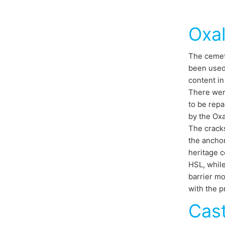
Oxa
The cemete
been used 
content in
There wer
to be rep
by the Oxa
The cracks
the anchor
heritage c
HSL, while
barrier mo
with the 
Cast