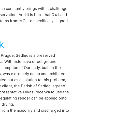
ce constantly brings with it challenges
toré na základe Vášho súhlasu alebo
ervation. And it is here that Oxal and
 inú zodpovednú osobu, stane sa tak
tems from MC are specifically aligned
e o rozsiahle poskytnutie informácií
k
dykoľvek vyžadovať opravu, vymazanie
 Prague, Sedlec is a preserved
ra. With extensive direct ground
ssumption of Our Lady, built in the
s, was extremely damp and exhibited
ed out as a solution to this problem,
client, the Parish of Sedlec, agreed
resentative Lukas Pecenka to use the
gulating render can be applied onto
 drying.
d from the masonry and discharged into