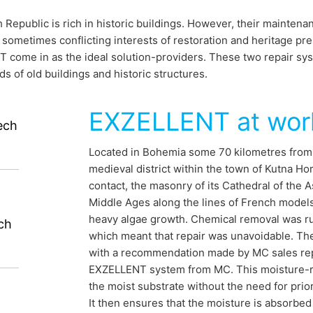
Republic is rich in historic buildings. However, their maintenan
alebo tretej osobe, v bežnom, strojovo čitateľnom formáte, údaje, k
 sometimes conflicting interests of restoration and heritage pres
 automatizovanej podobe. Keď požadujete priamy prevod údajov na
come in as the ideal solution-providers. These two repair sys
ožné.
ds of old buildings and historic structures.
e, zablokovanie
enia o ochrane údajov máte kedykoľvek právo požiadať MC-Bauchemi
EXZELLENT at wor
 DSGVO - Základného nariadenia o ochrane údajov môžete od nás ke
ech
st applications
dajov.
Located in Bohemia some 70 kilometres from
medieval district within the town of Kutna Ho
zech Republic
contact, the masonry of its Cathedral of the A
Middle Ages along the lines of French model
heavy algae growth. Chemical removal was rul
ch
which meant that repair was unavoidable. The 
 in historic buildings. And it is here that
with a recommendation made by MC sales rep
EXZELLENT system from MC. This moisture-re
 in as the ideal solution-providers. These
the moist substrate without the need for prior
MC are specifically aligned to the needs of
It then ensures that the moisture is absorbe