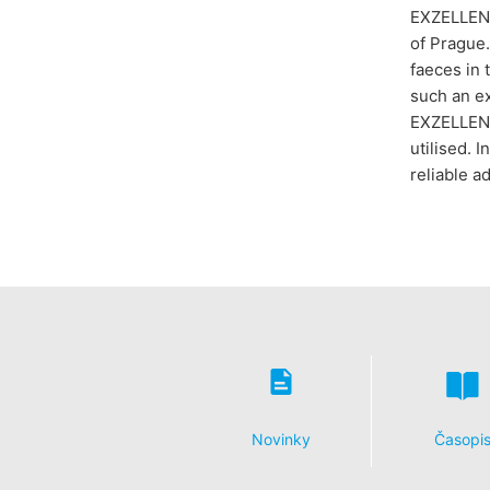
EXZELLENT 
of Prague.
faeces in 
such an ex
EXZELLENT 
utilised. 
reliable a
Novinky
Časopi