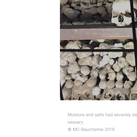
Moisture and salts had severely de
ossuary.
© MC-Bauchemie 2016