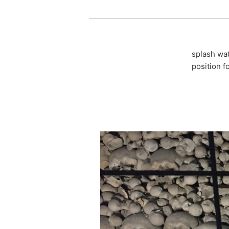
old buildings and historic
splash wat
position fo