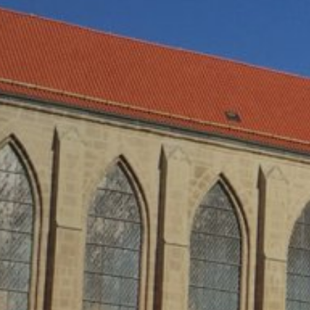
v rámci Google Analytics nebude zlúčen
Prehliadačový plugin
Ukladaniu cookies do pamäte môžete za
Predmet*
prípade sa môže stať, že nebudete môcť
údajov, ktoré sa vytvárajú prostredníct
ako aj zabrániť spracovaniu týchto údaj
k dispozícii pod nasledujúcim hyperte
https://tools.google.com/dlpage/gaopto
Správa
Námietka proti evidencii údajov
Kliknutím na nasledujúci hypertextový 
Cookie, ktorý zabráni evidovaniu Vašich
Disable Google Analytics
Viac informácií týkajúcich sa zaobchádz
https://support.google.com/analytics/
Spracovanie údajov o zákazke
So spoločnosťou Google sme uzavreli zm
Nahrajte svoj životopis
nariadenia nemeckých úradov na ochran
Celková veľkosť súboru: