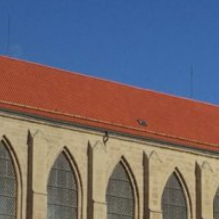
á s inými údajmi Google.
brániť zodpovedajúcim nastavením Vášho prehliadačového softwaru
 v plnom rozsahu využívať všetky funkcie tejto webovej stránky. O
vom cookie a ktoré sa vzťahujú na používanie tejto webovej stránky 
ov spoločnosťou Google takým spôsobom, že si stiahnete a nainštaluj
xtovým odkazom:
ut?hl=en
odkaz môžete prostredníctvom Google Analytics zabrániť evidovaniu 
 údajov pri budúcich návštevách tejto webovej stránky:
ania s údajmi o používateľoch v Google Analytics nájdete v prehláse
answer/6004245?hl=en
luvu o spracovaní údajov o zákazke a pri využívaní Google Analytic
u údajov.
MB /
MB