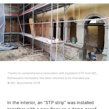
údajov máte kedykoľvek právo požiadať MC-
Bauchemie o rozsiahle poskytnutie informácií uložených
k Vašej osobe. Podľa čl. 17 DSGVO - Základného
nariadenia o ochrane údajov môžete od nás kedykoľvek
vyžadovať opravu, vymazanie a zablokovanie
jednotlivých osobných údajov.
Thanks to comprehensive renovation with Exzellent STP from MC,
Rathausen’s monastery has been returned to its intended use.
© MC-Bauchemie 2018
In the interior, an “STP strip” was installed