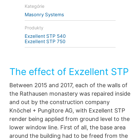
However, thanks to comprehensive renovation with
surfovaní priamo k Vášmu osobnému profilu. Môžete
Kategórie
Exzellent STP from MC, this facility has now been
tomu zabrániť takým spôsobnom, že sa odhlásite
Masonry Systems
returned to its intended use.
z Vášho YouTube-účtu. YouTube sa používa v záujme
pútavej prezentácie našich online-ponúk. Toto
Produkty
predstavuje oprávnený záujem v zmysle čl. 6 ods. 1
písm. f DSGVO - Základného nariadenia o ochrane
Exzellent STP 540
údajov.
Exzellent STP 750
Ďalšie informácie týkajúce sa zaobchádzania
s užívateľskými údajmi nájdete v Prehlásení o ochrane
údajov YouTube pod:
https://www.google.de/intl/de/poli
The effect of Exzellent STP
cies/privacy
.
V rámci YouTube neuchovávame žiadne osobné údaje.
Between 2015 and 2017, each of the walls of
Osobné údaje sa neodovzdávajú iným prijímateľom.
the Rathausen monastery was repaired inside
and out by the construction company
Odvolanie Vášho súhlasu so spracovaním údajov
Knöchel + Pungitore AG, with Exzellent STP
Spracovanie údajov v rámci niektorých procesov je
render being applied from ground level to the
možné len s Vašim výslovným súhlasom. Súhlas, ktorý
lower window line. First of all, the base area
ste už udelili, môžete kedykoľvek odvolať. Stačí ak nám
zašlete napr. neformálne oznámenie prostredníctvom e-
around the building had to be freed from the