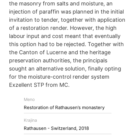
the masonry from salts and moisture, an
Viac informácií týkajúcich sa zaobchádzania s údajmi
injection of paraffin was planned in the initial
o používateľoch v Google Analytics nájdete v prehlásení
o ochrane údajov Google:
invitation to tender, together with application
https://support.google.com/analytics/answer/600424
of a restoration render. However, the high
5?hl=en
labour input and cost meant that eventually
Spracovanie údajov o zákazke
this option had to be rejected. Together with
So spoločnosťou Google sme uzavreli zmluvu
the Canton of Lucerne and the heritage
o spracovaní údajov o zákazke a pri využívaní Google
Analytics v plnej miere presadzujeme prísne nariadenia
preservation authorities, the principals
nemeckých úradov na ochranu údajov.
sought an alternative solution, finally opting
for the moisture-control render system
Restoration of Rathausen’s
You Tube
Naša webová stránka používa pluginy stránky YouTube
Exzellent STP from MC.
monastery
prevádzkovanej spoločnosťou Google.
Prevádzkovateľom stránok je YouTube, LLC, 901
Meno
Renovating old buildings often means rehabilitating
Cherry Ave., San Bruno, CA 94066, USA. Keď navštívite
damp masonry and dealing with the salts dissolved
Restoration of Rathausen’s monastery
jednu z našich stránok vybavenú YouTube-pluginom,
therein. These need to be neutralised or eliminated
vytvorí sa spojenie na servery YouTube. Serveru
as, with time, they can make a building
YouTube bude oznámené, ktorú z našich stránok ste
Krajina
uninhabitable. This was very much the case with the
navštívili. Keď ste prihlásený vo Vašom YouTube-účte,
Rathausen - Switzerland, 2018
Rathausen monastery complex in Switzerland.
umožníte YouTube priradiť Vaše správanie sa pri