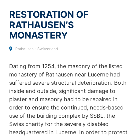
Táto stránka je chránená reCAPTCH a Google
GDPR
a
Prehliadačový plugin
podmienkami služieb
apply.
Ukladaniu cookies do pamäte môžete zabrániť
RESTORATION OF
zodpovedajúcim nastavením Vášho prehliadačového
softwaru; upozorňujeme však na to, že v takom prípade
RATHAUSEN’S
POŠLI
sa môže stať, že nebudete môcť v plnom rozsahu
využívať všetky funkcie tejto webovej stránky. Okrem
MONASTERY
toho môžete zabrániť evidovaniu údajov, ktoré sa
vytvárajú prostredníctvom cookie a ktoré sa vzťahujú
Rathausen - Switzerland
na používanie tejto webovej stránky (vrátene Vašej IP-
adresy) pre Google, ako aj zabrániť spracovaniu týchto
údajov spoločnosťou Google takým spôsobom, že si
Dating from 1254, the masonry of the listed
stiahnete a nainštalujete prehliadačový plugin, ktorý je
monastery of Rathausen near Lucerne had
k dispozícii pod nasledujúcim hypertextovým odkazom:
https://tools.google.com/dlpage/gaoptout?hl=en
suffered severe structural deterioration. Both
inside and outside, significant damage to
Námietka proti evidencii údajov
plaster and masonry had to be repaired in
Kliknutím na nasledujúci hypertextový odkaz môžete
prostredníctvom Google Analytics zabrániť evidovaniu
order to ensure the continued, needs-based
Vašich údajov. Osadí sa Opt-Out-Cookie, ktorý zabráni
use of the building complex by SSBL, the
evidovaniu Vašich údajov pri budúcich návštevách tejto
Swiss charity for the severely disabled
webovej stránky:
Disable Google Analytics
headquartered in Lucerne. In order to protect