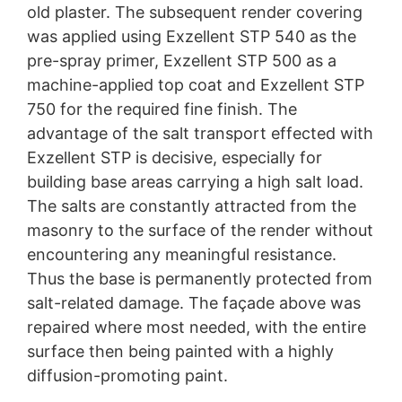
mailu. Zákonnosť spracovania údajov uskutočnená do
old plaster. The subsequent render covering
odvolania zostáva odvolaním nedotknutá.
was applied using Exzellent STP 540 as the
Právo podať sťažnosť príslušnému dozorujúcemu
pre-spray primer, Exzellent STP 500 as a
úradu
machine-applied top coat and Exzellent STP
V prípade porušení práva ochrany údajov má dotknutá
750 for the required fine finish. The
osoba právo podať sťažnosť príslušnému dozorujúcemu
úradu. Príslušným dozorujúcim úradom pre oblasť práva
advantage of the salt transport effected with
ochrany údajov je krajinská zmocnenkyňa pre ochranu
Exzellent STP is decisive, especially for
údajov a informačnú slobodu Severného Porýnia-
building base areas carrying a high salt load.
Vestfálska, Düsseldorf.
The salts are constantly attracted from the
Právo na prenosnosť údajov
masonry to the surface of the render without
Prislúcha Vám právo, nechať vydať sebe alebo tretej
osobe, v bežnom, strojovo čitateľnom formáte, údaje,
encountering any meaningful resistance.
ktoré na základe Vášho súhlasu alebo v rámci plnenia
Thus the base is permanently protected from
zmluvy spracovávame v automatizovanej podobe. Keď
salt-related damage. The façade above was
požadujete priamy prevod údajov na inú zodpovednú
osobu, stane sa tak len v tom prípade, ak je to
repaired where most needed, with the entire
technicky možné.
surface then being painted with a highly
diffusion-promoting paint.
Právo na informácie, opravu, zmazanie, zablokovanie
Podľa čl. 15 DSGVO - Základného nariadenia o ochrane