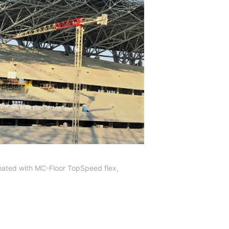
oated with MC-Floor TopSpeed flex,