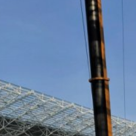
Prehliadačový plugin
Ukladaniu cookies do pamäte môžete za
prípade sa môže stať, že nebudete môcť
údajov, ktoré sa vytvárajú prostredníct
Predmet*
ako aj zabrániť spracovaniu týchto údaj
k dispozícii pod nasledujúcim hyperte
https://tools.google.com/dlpage/gaopto
Námietka proti evidencii údajov
Kliknutím na nasledujúci hypertextový 
Správa
Cookie, ktorý zabráni evidovaniu Vašich
Disable Google Analytics
Viac informácií týkajúcich sa zaobchádz
https://support.google.com/analytics/
Spracovanie údajov o zákazke
So spoločnosťou Google sme uzavreli zm
nariadenia nemeckých úradov na ochran
Nahrajte svoj životopis
You Tube
Naša webová stránka používa pluginy s
Celková veľkosť súboru: