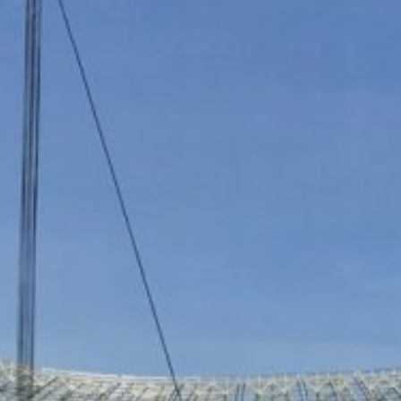
brániť zodpovedajúcim nastavením Vášho prehliadačového softwaru
 v plnom rozsahu využívať všetky funkcie tejto webovej stránky. O
vom cookie a ktoré sa vzťahujú na používanie tejto webovej stránky 
ov spoločnosťou Google takým spôsobom, že si stiahnete a nainštaluj
xtovým odkazom:
ut?hl=en
odkaz môžete prostredníctvom Google Analytics zabrániť evidovaniu 
 údajov pri budúcich návštevách tejto webovej stránky:
ania s údajmi o používateľoch v Google Analytics nájdete v prehláse
answer/6004245?hl=en
luvu o spracovaní údajov o zákazke a pri využívaní Google Analytic
u údajov.
tránky YouTube prevádzkovanej spoločnosťou Google. Prevádzkovat
MB /
MB