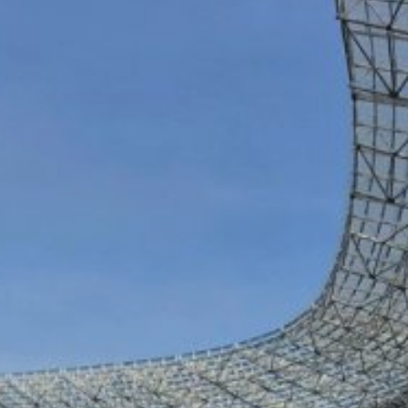
; upozorňujeme však na to, že v takom
krem toho môžete zabrániť evidovaniu
(vrátene Vašej IP-adresy) pre Google,
ete prehliadačový plugin, ktorý je
Vašich údajov. Osadí sa Opt-Out-
ní o ochrane údajov Google:
s v plnej miere presadzujeme prísne
eľom stránok je YouTube, LLC, 901