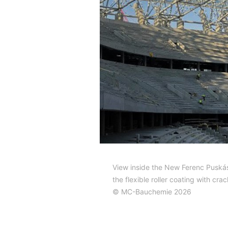
View inside the New Ferenc Puskás
the flexible roller coating with cra
© MC-Bauchemie 2026