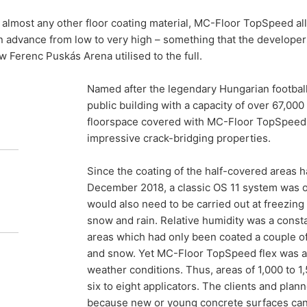
alebo tretej osobe, v bežnom, strojovo čitateľnom formáte, údaje, k
almost any other floor coating material, MC-Floor TopSpeed all
 automatizovanej podobe. Keď požadujete priamy prevod údajov na
n advance from low to very high – something that the develope
ožné.
w Ferenc Puskás Arena utilised to the full.
e, zablokovanie
enia o ochrane údajov máte kedykoľvek právo požiadať MC-Bauchemi
Named after the legendary Hungarian footbal
 DSGVO - Základného nariadenia o ochrane údajov môžete od nás ke
public building with a capacity of over 67,00
dajov.
floorspace covered with MC-Floor TopSpeed fl
impressive crack-bridging properties.
r TopSpeed in
Since the coating of the half-covered areas 
December 2018, a classic OS 11 system was out
would also need to be carried out at freezin
 Puskás Arena
snow and rain. Relative humidity was a consta
areas which had only been coated a couple of
and snow. Yet MC-Floor TopSpeed flex was al
weather conditions. Thus, areas of 1,000 to 1
rena has 15,000 m² of grandstand
six to eight applicators. The clients and pl
MC-Floor TopSpeed flex, the flexible roll-
because new or young concrete surfaces can st