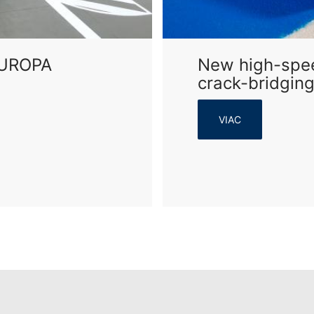
 EUROPA
New high-spee
crack-bridgin
VIAC