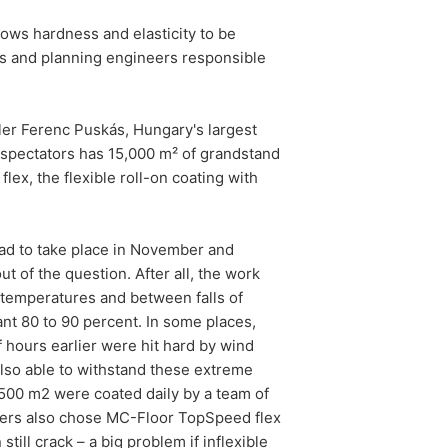
toré na základe Vášho súhlasu alebo
ows hardness and elasticity to be
 inú zodpovednú osobu, stane sa tak
rs and planning engineers responsible
e o rozsiahle poskytnutie informácií
ler Ferenc Puskás, Hungary's largest
dykoľvek vyžadovať opravu, vymazanie
0 spectators has 15,000 m² of grandstand
ex, the flexible roll-on coating with
had to take place in November and
 of the question. After all, the work
g temperatures and between falls of
nt 80 to 90 percent. In some places,
 hours earlier were hit hard by wind
so able to withstand these extreme
,500 m2 were coated daily by a team of
anners also chose MC-Floor TopSpeed flex
ill crack – a big problem if inflexible