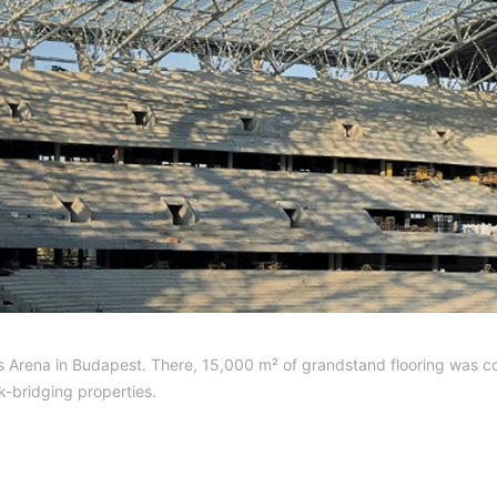
 Arena in Budapest. There, 15,000 m² of grandstand flooring was c
ck-bridging properties.