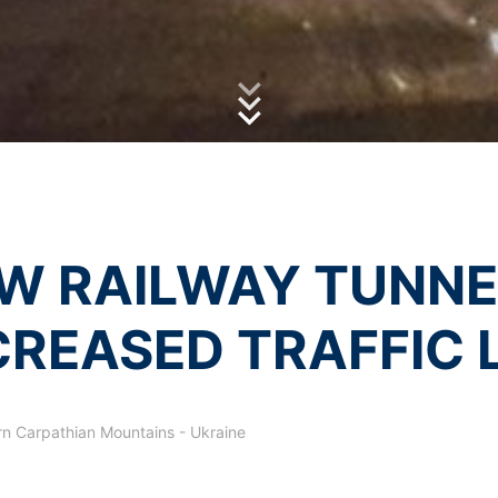
hrany osobných údajov
vo firme MC-Bauchemie
ná reCAPTCH a Google
GDPR
a
podmienkami služieb
apply.
tránky YouTube prevádzkovanej spoločnosťou Google. Prevádzkovat
 Keď navštívite jednu z našich stránok vybavenú YouTube-pluginom, 
, ktorú z našich stránok ste navštívili. Keď ste prihlásený vo Va
ní priamo k Vášmu osobnému profilu. Môžete tomu zabrániť takým spô
jme pútavej prezentácie našich online-ponúk. Toto predstavuje opr
o ochrane údajov.
zania s užívateľskými údajmi nájdete v Prehlásení o ochrane údajov
W RAILWAY TUNNE
sobné údaje. Osobné údaje sa neodovzdávajú iným prijímateľom.
CREASED TRAFFIC 
ním údajov
rocesov je možné len s Vašim výslovným súhlasom. Súhlas, ktorý ste
oznámenie prostredníctvom e-mailu. Zákonnosť spracovania údajov 
rn Carpathian Mountains - Ukraine
ozorujúcemu úradu
ov má dotknutá osoba právo podať sťažnosť príslušnému dozorujúce
 je krajinská zmocnenkyňa pre ochranu údajov a informačnú slobodu