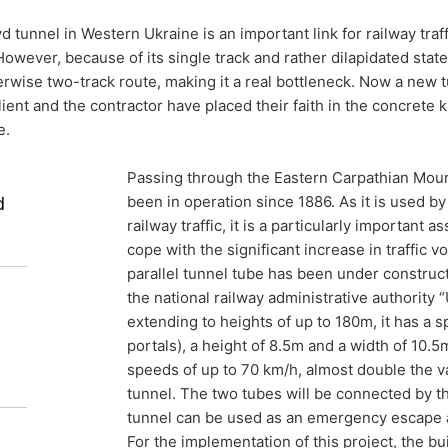
 tunnel in Western Ukraine is an important link for railway tra
owever, because of its single track and rather dilapidated state, i
alebo tretej osobe, v bežnom, strojovo čitateľnom formáte, údaje, k
erwise two-track route, making it a real bottleneck. Now a new t
 automatizovanej podobe. Keď požadujete priamy prevod údajov na
lient and the contractor have placed their faith in the concre
ožné.
e.
way tunnel for
e, zablokovanie
enia o ochrane údajov máte kedykoľvek právo požiadať MC-Bauchemi
Passing through the Eastern Carpathian Moun
 DSGVO - Základného nariadenia o ochrane údajov môžete od nás ke
d traffic load
been in operation since 1886. As it is used by
d
dajov.
railway traffic, it is a particularly important a
cope with the significant increase in traffic 
parallel tunnel tube has been under construc
the national railway administrative authority
tern Ukraine is an important link for
extending to heights of up to 180m, it has a s
Ukraine, Hungary and Slovakia. Because of
portals), a height of 8.5m and a width of 10.5m
icantly restricts the traffic flow of the
speeds of up to 70 km/h, almost double the va
tunnel. The two tubes will be connected by th
e. Now a new tunnel is under construction,
tunnel can be used as an emergency escape 
 and the contractor have placed their faith
For the implementation of this project, the b