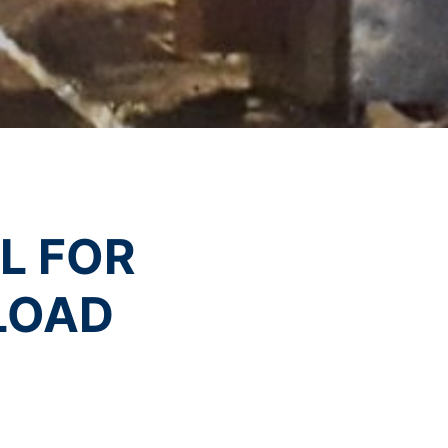
eľom stránok je YouTube, LLC, 901
vytvorí sa spojenie na servery
šom YouTube-účte, umožníte YouTube
sobnom, že sa odhlásite z Vášho
POŠLI
ávnený záujem v zmysle čl. 6 ods. 1
 YouTube pod:
https://www.google.de/intl/
L FOR
LOAD
 už udelili, môžete kedykoľvek odvolať.
uskutočnená do odvolania zostáva
mu úradu. Príslušným dozorujúcim
 Severného Porýnia-Vestfálska,