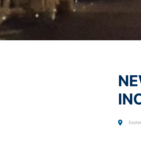
Súhlasím so
zásadami oc
You Tube
Táto stránka je chráne
Naša webová stránka používa pluginy s
Cherry Ave., San Bruno, CA 94066, USA.
YouTube. Serveru YouTube bude oznámené
priradiť Vaše správanie sa pri surfova
YouTube-účtu. YouTube sa používa v záu
písm. f DSGVO - Základného nariadenia 
Ďalšie informácie týkajúce sa zaobchád
de/policies/privacy
.
NE
V rámci YouTube neuchovávame žiadne o
IN
Odvolanie Vášho súhlasu so spracova
Spracovanie údajov v rámci niektorých p
Stačí ak nám zašlete napr. neformálne 
odvolaním nedotknutá.
Easte
Právo podať sťažnosť príslušnému d
V prípade porušení práva ochrany údaj
úradom pre oblasť práva ochrany údajov