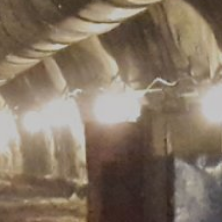
sa poskytnutá Vašim prehliadačom
; upozorňujeme však na to, že v takom
krem toho môžete zabrániť evidovaniu
(vrátene Vašej IP-adresy) pre Google,
ete prehliadačový plugin, ktorý je
Vašich údajov. Osadí sa Opt-Out-
ní o ochrane údajov Google:
s v plnej miere presadzujeme prísne