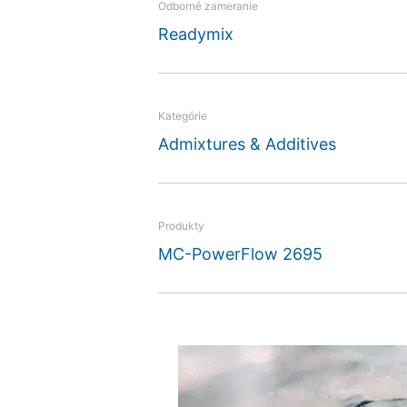
Odborné zameranie
in the concrete know-ho
Readymix
Kategórie
Admixtures & Additives
Produkty
MC-PowerFlow 2695