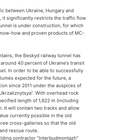
ffic between Ukraine, Hungary and
t significantly restricts the traffic flow
toré na základe Vášho súhlasu alebo
unnel is under construction, for which
 inú zodpovednú osobu, stane sa tak
te know-how and proven products of MC-
e o rozsiahle poskytnutie informácií
tains, the Beskyd railway tunnel has
dykoľvek vyžadovať opravu, vymazanie
 around 40 percent of Ukraine’s transit
sset. In order to be able to successfully
volumes expected for the future, a
tion since 2011 under the auspices of
 “Ukrzaliznytsya”. With overhead rock
pecified length of 1,822 m (including
. It will contain two tracks and allow
lue currently possible in the old
ree cross-galleries so that the old
and rescue route.
uilding contractor “Interbudmontazh”