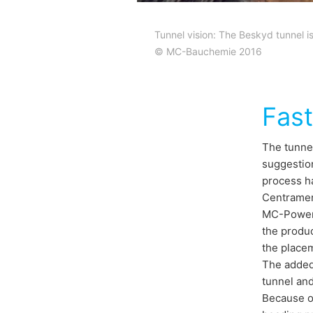
Tunnel vision: The Beskyd tunnel i
© MC-Bauchemie 2016
Fast
The tunnel
suggestion
process h
Centramen
MC-PowerF
the produc
the placem
The added 
tunnel and
Because of