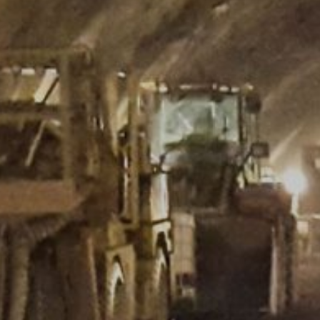
prevádzkovateľovi webovej stránky spoj
v rámci Google Analytics nebude zlúčen
Prehliadačový plugin
Predmet*
Ukladaniu cookies do pamäte môžete za
prípade sa môže stať, že nebudete môcť
údajov, ktoré sa vytvárajú prostredníct
ako aj zabrániť spracovaniu týchto údaj
k dispozícii pod nasledujúcim hyperte
https://tools.google.com/dlpage/gaopto
Správa
Námietka proti evidencii údajov
Kliknutím na nasledujúci hypertextový 
Cookie, ktorý zabráni evidovaniu Vašich
Disable Google Analytics
Viac informácií týkajúcich sa zaobchádz
https://support.google.com/analytics/
Spracovanie údajov o zákazke
Nahrajte svoj životopis
So spoločnosťou Google sme uzavreli zm
nariadenia nemeckých úradov na ochran
Celková veľkosť súboru: