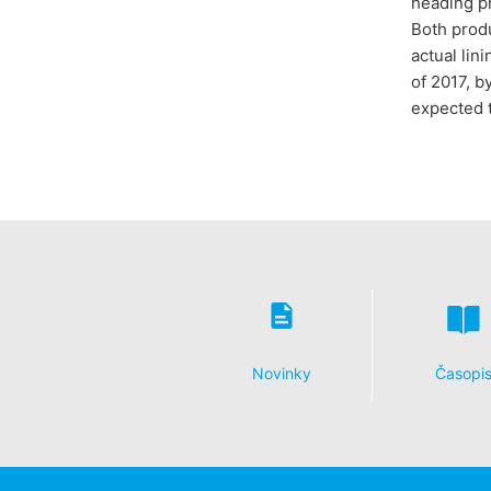
heading p
Both produ
actual lin
of 2017, b
expected t
Novinky
Časopi