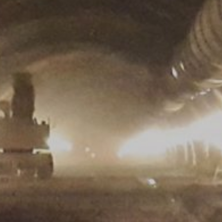
ené s používaním webovej stránky a používaním internetu. IP-adre
á s inými údajmi Google.
brániť zodpovedajúcim nastavením Vášho prehliadačového softwaru
 v plnom rozsahu využívať všetky funkcie tejto webovej stránky. O
vom cookie a ktoré sa vzťahujú na používanie tejto webovej stránky 
ov spoločnosťou Google takým spôsobom, že si stiahnete a nainštaluj
xtovým odkazom:
ut?hl=en
odkaz môžete prostredníctvom Google Analytics zabrániť evidovaniu 
 údajov pri budúcich návštevách tejto webovej stránky:
ania s údajmi o používateľoch v Google Analytics nájdete v prehláse
answer/6004245?hl=en
luvu o spracovaní údajov o zákazke a pri využívaní Google Analytic
u údajov.
MB /
MB