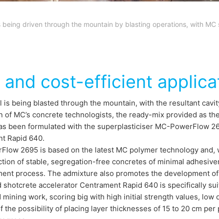
s being driven through the mountain by blasting operations, with MC s
 and cost-efficient applica
 is being blasted through the mountain, with the resultant cavity
 of MC’s concrete technologists, the ready-mix provided as the 
as been formulated with the superplasticiser MC-PowerFlow 269
t Rapid 640.
low 2695 is based on the latest MC polymer technology and, w
tion of stable, segregation-free concretes of minimal adhesivene
ent process. The admixture also promotes the development of hi
shotcrete accelerator Centrament Rapid 640 is specifically suite
 mining work, scoring big with high initial strength values, lo
 the possibility of placing layer thicknesses of 15 to 20 cm per pa