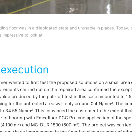
ng floor was in a dilapidated state and unusable in places. Today, th
re impressive to look at.
 execution
er wanted to first test the proposed solutions on a small area of
rements carried out on the repaired area confirmed the except
alue produced by the pull- off test in this case amounted to 1.
ing for the untreated area was only around 0.4 N/mm². The com
to 34.55 N/mm². This convinced the customer to the extent that
² of flooring with Emcefloor PCC Pro and application of the spe
(4,100 m²) and MC-DUR 1800 (600 m²). The project was carried
ot only in an improvement in the floor but also a number of other