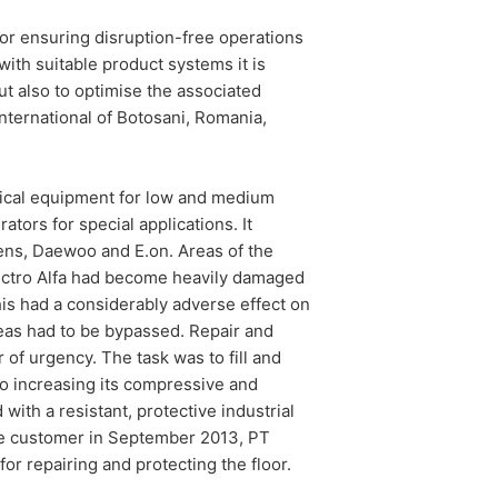
for ensuring disruption-free operations
ith suitable product systems it is
toré na základe Vášho súhlasu alebo
but also to optimise the associated
 inú zodpovednú osobu, stane sa tak
nternational of Botosani, Romania,
trical equipment for low and medium
e o rozsiahle poskytnutie informácií
dykoľvek vyžadovať opravu, vymazanie
rators for special applications. It
ens, Daewoo and E.on. Areas of the
 Electro Alfa had become heavily damaged
his had a considerably adverse effect on
eas had to be bypassed. Repair and
of urgency. The task was to fill and
so increasing its compressive and
with a resistant, protective industrial
 the customer in September 2013, PT
for repairing and protecting the floor.