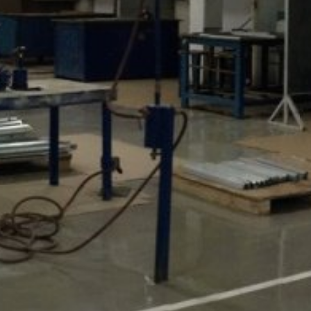
ené s používaním webovej stránky a používaním internetu. IP-adre
á s inými údajmi Google.
brániť zodpovedajúcim nastavením Vášho prehliadačového softwaru
 v plnom rozsahu využívať všetky funkcie tejto webovej stránky. O
vom cookie a ktoré sa vzťahujú na používanie tejto webovej stránky 
ov spoločnosťou Google takým spôsobom, že si stiahnete a nainštaluj
xtovým odkazom:
ut?hl=en
odkaz môžete prostredníctvom Google Analytics zabrániť evidovaniu 
 údajov pri budúcich návštevách tejto webovej stránky:
ania s údajmi o používateľoch v Google Analytics nájdete v prehláse
answer/6004245?hl=en
luvu o spracovaní údajov o zákazke a pri využívaní Google Analytic
u údajov.
MB /
MB