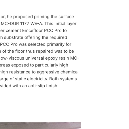
oor, he proposed priming the surface
n MC-DUR 1177 WV-A. This initial layer
ymer cement Emcefloor PCC Pro to
h substrate offering the required
 PCC Pro was selected primarily for
 of the floor thus repaired was to be
 low-viscous universal epoxy resin MC-
eas exposed to particularly high
high resistance to aggressive chemical
rge of static electricity. Both systems
ided with an anti-slip finish.