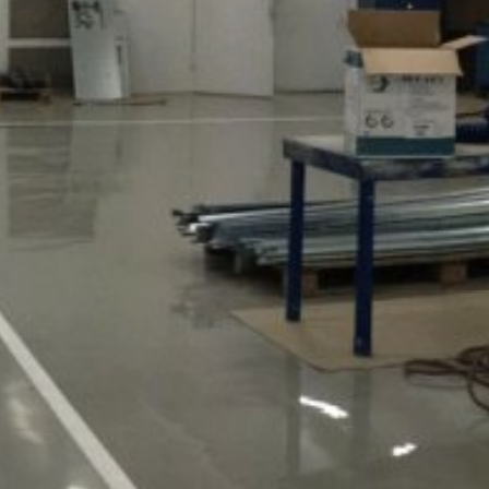
prevádzkovateľovi webovej stránky spoj
v rámci Google Analytics nebude zlúčen
Prehliadačový plugin
Predmet*
Ukladaniu cookies do pamäte môžete za
prípade sa môže stať, že nebudete môcť
údajov, ktoré sa vytvárajú prostredníct
ako aj zabrániť spracovaniu týchto údaj
k dispozícii pod nasledujúcim hyperte
https://tools.google.com/dlpage/gaopto
Správa
Námietka proti evidencii údajov
Kliknutím na nasledujúci hypertextový 
Cookie, ktorý zabráni evidovaniu Vašich
Disable Google Analytics
Viac informácií týkajúcich sa zaobchádz
https://support.google.com/analytics/
Spracovanie údajov o zákazke
Nahrajte svoj životopis
So spoločnosťou Google sme uzavreli zm
nariadenia nemeckých úradov na ochran
Celková veľkosť súboru: