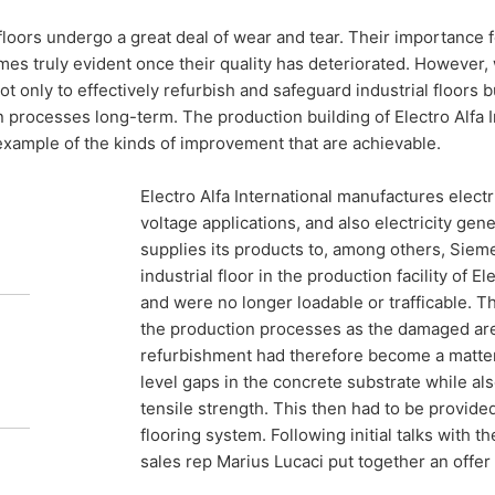
 floors undergo a great deal of wear and tear. Their importance 
es truly evident once their quality has deteriorated. However, w
alebo tretej osobe, v bežnom, strojovo čitateľnom formáte, údaje, k
ot only to effectively refurbish and safeguard industrial floors 
 automatizovanej podobe. Keď požadujete priamy prevod údajov na
 processes long-term. The production building of Electro Alfa I
ožné.
example of the kinds of improvement that are achievable.
e, zablokovanie
 a solid basis
Electro Alfa International manufactures elec
enia o ochrane údajov máte kedykoľvek právo požiadať MC-Bauchemi
 DSGVO - Základného nariadenia o ochrane údajov môžete od nás ke
voltage applications, and also electricity gene
dajov.
supplies its products to, among others, Siem
 systems
industrial floor in the production facility of
and were no longer loadable or trafficable. T
the production processes as the damaged ar
refurbishment had therefore become a matter 
 stressed. Industrial flooring can not only be
level gaps in the concrete substrate while al
nd maintained with suitable product
tensile strength. This then had to be provided 
flooring system. Following initial talks with
nable optimization of production processes.
sales rep Marius Lucaci put together an offer 
onvinced!