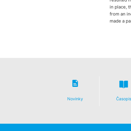
in place, 
from an in
made a par
Novinky
Časopi