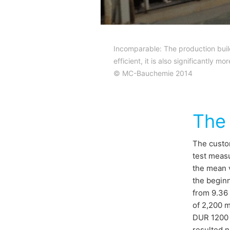
Incomparable: The production buildi
efficient, it is also significantly mo
© MC-Bauchemie 2014
The
The custom
test measu
the mean v
the beginn
from 9.36 
of 2,200 m
DUR 1200 
resulted n