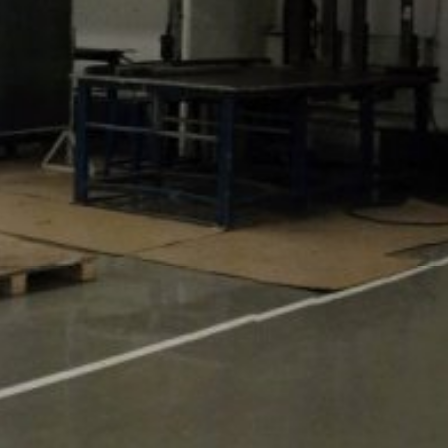
sa poskytnutá Vašim prehliadačom
; upozorňujeme však na to, že v takom
krem toho môžete zabrániť evidovaniu
(vrátene Vašej IP-adresy) pre Google,
ete prehliadačový plugin, ktorý je
Vašich údajov. Osadí sa Opt-Out-
ní o ochrane údajov Google:
s v plnej miere presadzujeme prísne