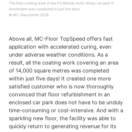
The floor coating work in the P3 Mikado multi-storey car park in
osobu, stane sa tak len v tom prípade, ak je to
Amsterdam was completed in just five days.
technicky možné.
© MC-Bauchemie 2026
Právo na informácie, opravu, zmazanie, zablokovanie
Podľa čl. 15 DSGVO - Základného nariadenia o ochrane
údajov máte kedykoľvek právo požiadať MC-
Above all, MC-Floor TopSpeed offers fast
Bauchemie o rozsiahle poskytnutie informácií uložených
k Vašej osobe. Podľa čl. 17 DSGVO - Základného
application with accelerated curing, even
nariadenia o ochrane údajov môžete od nás kedykoľvek
under adverse weather conditions. As a
vyžadovať opravu, vymazanie a zablokovanie
result, all the coating work covering an area
jednotlivých osobných údajov.
of 14,000 square metres was completed
within just five days! It created one more
satisfied customer who is now thoroughly
convinced that floor refurbishment in an
enclosed car park does not have to be unduly
time-consuming or cost-intensive. And with a
sparkling new floor, the facility was able to
quickly return to generating revenue for its