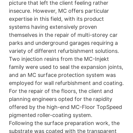
picture that left the client feeling rather
jednu z našich stránok vybavenú YouTube-pluginom,
vytvorí sa spojenie na servery YouTube. Serveru
insecure. However, MC offers particular
YouTube bude oznámené, ktorú z našich stránok ste
expertise in this field, with its product
navštívili. Keď ste prihlásený vo Vašom YouTube-účte,
systems having extensively proven
umožníte YouTube priradiť Vaše správanie sa pri
surfovaní priamo k Vášmu osobnému profilu. Môžete
themselves in the repair of multi-storey car
tomu zabrániť takým spôsobnom, že sa odhlásite
parks and underground garages requiring a
z Vášho YouTube-účtu. YouTube sa používa v záujme
variety of different refurbishment solutions.
pútavej prezentácie našich online-ponúk. Toto
predstavuje oprávnený záujem v zmysle čl. 6 ods. 1
Two injection resins from the MC-Injekt
písm. f DSGVO - Základného nariadenia o ochrane
family were used to seal the expansion joints,
údajov.
and an MC surface protection system was
Ďalšie informácie týkajúce sa zaobchádzania
employed for wall refurbishment and coating.
s užívateľskými údajmi nájdete v Prehlásení o ochrane
For the repair of the floors, the client and
údajov YouTube pod:
https://www.google.de/intl/de/poli
cies/privacy
.
planning engineers opted for the rapidity
offered by the high-end MC-Floor TopSpeed
V rámci YouTube neuchovávame žiadne osobné údaje.
pigmented roller-coating system.
Osobné údaje sa neodovzdávajú iným prijímateľom.
Following the surface preparation work, the
substrate was coated with the transparent